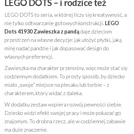
LEGO DOTS – i rodzice też
LEGO DOTS to seria, w której liczy się kreatywność, a
nie tylko odtwarzanie gotowych konstrukcji.
LEGO
Dots 41930 Zawieszka z pandą
daje dzieciom
przestrzeń na własne decyzje: jak ułożyć płytki, jaką
minę nadać pandzie i jak dopasować design do
własnych preferencji.
Zawieszka ma charakter przenośny, więc może stać się
codziennym dodatkiem. To prosty sposób, by dziecko
miało „swoje” miejsce na plecaku lub torbie – z
charakterem, który widać z daleka.
W dodatku zestaw wspiera rozwój pewności siebie.
Dziecko widzi efekt swojej pracy i może pokazać go
znajomym. To drobna rzecz, ale w codziennej zabawie
ma duże znaczenie.