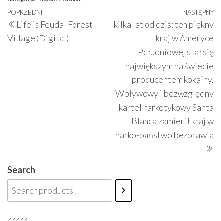
Nawigacja
Poprzedni
POPRZEDNI
NASTĘPNY
N
Life is Feudal Forest
kilka lat od dziś: ten piękny
wpisu
wpis
w
Village (Digital)
kraj w Ameryce
Południowej stał się
największym na świecie
producentem kokainy.
Wpływowy i bezwzględny
kartel narkotykowy Santa
Blanca zamienił kraj w
narko-państwo bezprawia
Search
zzzzz