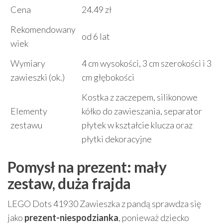
Cena
24.49 zł
Rekomendowany
od 6 lat
wiek
Wymiary
4 cm wysokości, 3 cm szerokości i 3
zawieszki (ok.)
cm głębokości
Kostka z zaczepem, silikonowe
Elementy
kółko do zawieszania, separator
zestawu
płytek w kształcie klucza oraz
płytki dekoracyjne
Pomysł na prezent: mały
zestaw, duża frajda
LEGO Dots 41930 Zawieszka z pandą sprawdza się
jako
prezent-niespodzianka
, ponieważ dziecko