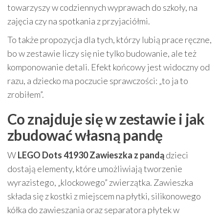
towarzyszy w codziennych wyprawach do szkoły, na
zajęcia czy na spotkania z przyjaciółmi.
To także propozycja dla tych, którzy lubią prace ręczne,
bo w zestawie liczy się nie tylko budowanie, ale też
komponowanie detali. Efekt końcowy jest widoczny od
razu, a dziecko ma poczucie sprawczości: „to ja to
zrobiłem”.
Co znajduje się w zestawie i jak
zbudować własną pandę
W
LEGO Dots 41930 Zawieszka z pandą
dzieci
dostają elementy, które umożliwiają tworzenie
wyrazistego, „klockowego” zwierzątka. Zawieszka
składa się z kostki z miejscem na płytki, silikonowego
kółka do zawieszania oraz separatora płytek w