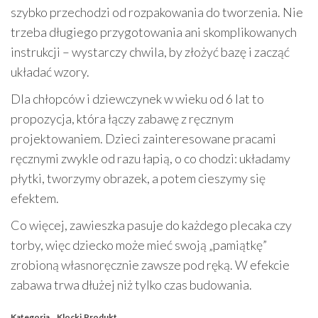
szybko przechodzi od rozpakowania do tworzenia. Nie
trzeba długiego przygotowania ani skomplikowanych
instrukcji – wystarczy chwila, by złożyć bazę i zacząć
układać wzory.
Dla chłopców i dziewczynek w wieku od 6 lat to
propozycja, która łączy zabawę z ręcznym
projektowaniem. Dzieci zainteresowane pracami
ręcznymi zwykle od razu łapią, o co chodzi: układamy
płytki, tworzymy obrazek, a potem cieszymy się
efektem.
Co więcej, zawieszka pasuje do każdego plecaka czy
torby, więc dziecko może mieć swoją „pamiątkę”
zrobioną własnoręcznie zawsze pod ręką. W efekcie
zabawa trwa dłużej niż tylko czas budowania.
Kategoria
Klocki
Produkt