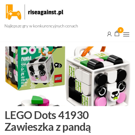
Przejdź
do
treści
Najlepsze gry w konkurencyjnych cenach
0
LEGO Dots 41930
Zawieszka z pandą