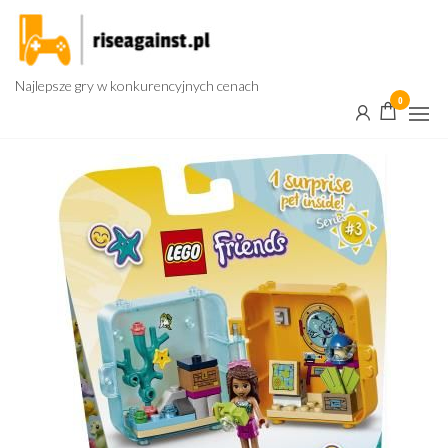
Przejdź
do
treści
Najlepsze gry w konkurencyjnych cenach
0