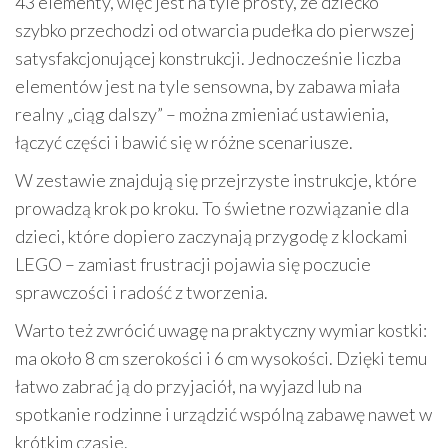
43 elementy, więc jest na tyle prosty, że dziecko
szybko przechodzi od otwarcia pudełka do pierwszej
satysfakcjonującej konstrukcji. Jednocześnie liczba
elementów jest na tyle sensowna, by zabawa miała
realny „ciąg dalszy” – można zmieniać ustawienia,
łączyć części i bawić się w różne scenariusze.
W zestawie znajdują się przejrzyste instrukcje, które
prowadzą krok po kroku. To świetne rozwiązanie dla
dzieci, które dopiero zaczynają przygodę z klockami
LEGO – zamiast frustracji pojawia się poczucie
sprawczości i radość z tworzenia.
Warto też zwrócić uwagę na praktyczny wymiar kostki:
ma około 8 cm szerokości i 6 cm wysokości. Dzięki temu
łatwo zabrać ją do przyjaciół, na wyjazd lub na
spotkanie rodzinne i urządzić wspólną zabawę nawet w
krótkim czasie.