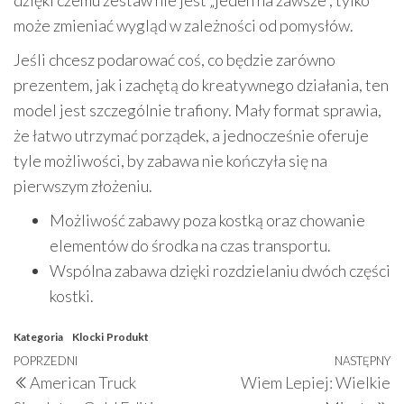
dzięki czemu zestaw nie jest „jeden na zawsze”, tylko
może zmieniać wygląd w zależności od pomysłów.
Jeśli chcesz podarować coś, co będzie zarówno
prezentem, jak i zachętą do kreatywnego działania, ten
model jest szczególnie trafiony. Mały format sprawia,
że łatwo utrzymać porządek, a jednocześnie oferuje
tyle możliwości, by zabawa nie kończyła się na
pierwszym złożeniu.
Możliwość zabawy poza kostką oraz chowanie
elementów do środka na czas transportu.
Wspólna zabawa dzięki rozdzielaniu dwóch części
kostki.
Kategoria
Klocki
Produkt
Nawigacja
Poprzedni
POPRZEDNI
NASTĘPNY
N
American Truck
Wiem Lepiej: Wielkie
wpisu
wpis
w