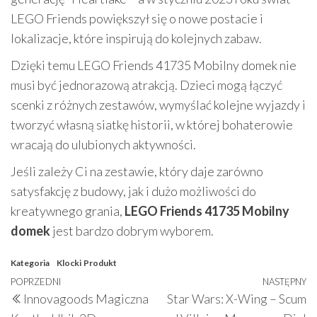
LEGO Friends powiększył się o nowe postacie i
lokalizacje, które inspirują do kolejnych zabaw.
Dzięki temu LEGO Friends 41735 Mobilny domek nie
musi być jednorazową atrakcją. Dzieci mogą łączyć
scenki z różnych zestawów, wymyślać kolejne wyjazdy i
tworzyć własną siatkę historii, w której bohaterowie
wracają do ulubionych aktywności.
Jeśli zależy Ci na zestawie, który daje zarówno
satysfakcję z budowy, jak i dużo możliwości do
kreatywnego grania,
LEGO Friends 41735 Mobilny
domek
jest bardzo dobrym wyborem.
Kategoria
Klocki
Produkt
Nawigacja
Poprzedni
POPRZEDNI
NASTĘPNY
N
Innovagoods Magiczna
Star Wars: X-Wing – Scum
wpisu
wpis
w