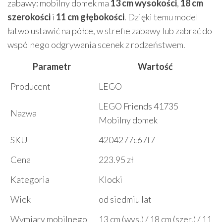
zabawy: mobilny domek ma
13 cm wysokości
,
18 cm
szerokości
i
11 cm głębokości
. Dzięki temu model
łatwo ustawić na półce, w strefie zabawy lub zabrać do
wspólnego odgrywania scenek z rodzeństwem.
Parametr
Wartość
Producent
LEGO
LEGO Friends 41735
Nazwa
Mobilny domek
SKU
4204277c67f7
Cena
223.95 zł
Kategoria
Klocki
Wiek
od siedmiu lat
Wymiary mobilnego
13 cm (wys.) / 18 cm (szer.) / 11