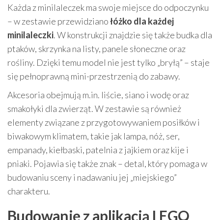
Każda z minilaleczek ma swoje miejsce do odpoczynku
– w zestawie przewidziano
łóżko dla każdej
minilaleczki
. W konstrukcji znajdzie się także budka dla
ptaków, skrzynka na listy, panele słoneczne oraz
rośliny. Dzięki temu model nie jest tylko „bryłą” – staje
się pełnoprawną mini-przestrzenią do zabawy.
Akcesoria obejmują m.in. liście, siano i wodę oraz
smakołyki dla zwierząt. W zestawie są również
elementy związane z przygotowywaniem posiłków i
biwakowym klimatem, takie jak lampa, nóż, ser,
empanady, kiełbaski, patelnia z jajkiem oraz kije i
pniaki. Pojawia się także znak – detal, który pomaga w
budowaniu sceny i nadawaniu jej „miejskiego”
charakteru.
Budowanie z aplikacją LEGO