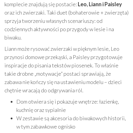
komplecie znajdują się postacie:
Leo, Liann i Paisley
oraz ich zwierzaki. Taki duet (bohaterowie + zwierzęta)
sprzyja tworzeniu własnych scenariuszy: od
codziennych aktywności po przygody w lesie i na
biwaku.
Liann może rysować zwierzaki w pięknym lesie, Leo
przynosi domowe przekąski, a Paisley przygotowuje
inspiracje do pisania tekstów piosenek. To właśnie
takie drobne „motywacje” postaci sprawiają, że
zabawa nie kończy się na ustawieniu modelu – dzieci
chętnie wracają do odgrywania ról.
Dom otwiera się i pokazuje wnętrze: łazienkę,
kuchnię oraz sypialnie
W zestawie są akcesoria do biwakowych historii,
w tym zabawkowe ognisko