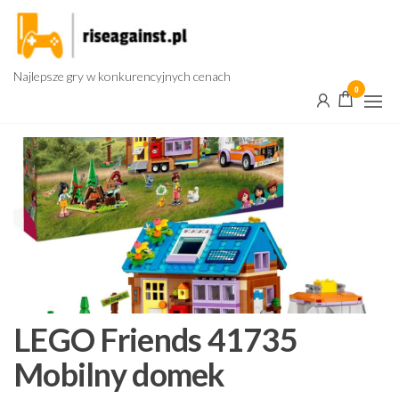
Przejdź
do
treści
Najlepsze gry w konkurencyjnych cenach
0
LEGO Friends 41735
Mobilny domek