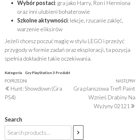
Wybór postaci
: gra jako Harry, Ron i Hermiona
oraz inni ulubieni bohaterowie
Szkolne aktywności
: lekcje, rzucanie zaklęć,
warzenie eliksirów
Jeżeli chcesz poczuć magię w stylu LEGO i przeżyć
przygody w formie zadań oraz eksploracji, ta pozycja
spełnia dokładnie takie oczekiwania.
Kategoria
Gry PlayStation 3
Produkt
Nawigacja
Poprzedni
POPRZEDNI
NASTĘPNY
N
Hunt: Showdown (Gra
Gra planszowa Trefl Paint
wpisu
wpis
w
PS4)
Wznieś Drabiny Na
Wyżyny 02121
Search