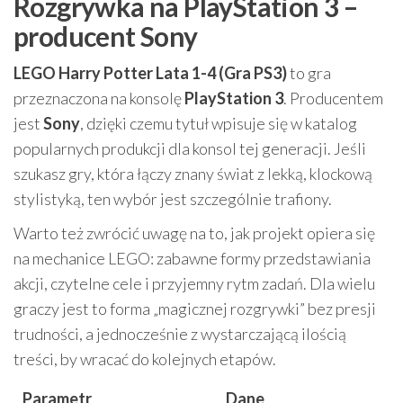
Rozgrywka na PlayStation 3 –
producent Sony
LEGO Harry Potter Lata 1-4 (Gra PS3)
to gra
przeznaczona na konsolę
PlayStation 3
. Producentem
jest
Sony
, dzięki czemu tytuł wpisuje się w katalog
popularnych produkcji dla konsol tej generacji. Jeśli
szukasz gry, która łączy znany świat z lekką, klockową
stylistyką, ten wybór jest szczególnie trafiony.
Warto też zwrócić uwagę na to, jak projekt opiera się
na mechanice LEGO: zabawne formy przedstawiania
akcji, czytelne cele i przyjemny rytm zadań. Dla wielu
graczy jest to forma „magicznej rozgrywki” bez presji
trudności, a jednocześnie z wystarczającą ilością
treści, by wracać do kolejnych etapów.
Parametr
Dane