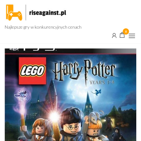
Przejdź
do
treści
Najlepsze gry w konkurencyjnych cenach
0