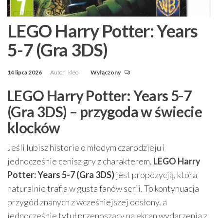
LEGO Harry Potter: Years
5-7 (Gra 3DS)
14 lipca 2026
Autor
kleo
Wyłączony
LEGO Harry Potter: Years 5-7
(Gra 3DS) – przygoda w świecie
klocków
Jeśli lubisz historie o młodym czarodzieju i
jednocześnie cenisz gry z charakterem,
LEGO Harry
Potter: Years 5-7 (Gra 3DS)
jest propozycją, która
naturalnie trafia w gusta fanów serii. To kontynuacja
przygód znanych z wcześniejszej odsłony, a
jednocześnie tytuł przenoszący na ekran wydarzenia z