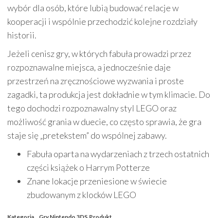
wybór dla osób, które lubią budować relacje w
kooperacji i wspólnie przechodzić kolejne rozdziały
historii.
Jeżeli cenisz gry, w których fabuła prowadzi przez
rozpoznawalne miejsca, a jednocześnie daje
przestrzeń na zręcznościowe wyzwania i proste
zagadki, ta produkcja jest dokładnie w tym klimacie. Do
tego dochodzi rozpoznawalny styl LEGO oraz
możliwość grania w duecie, co często sprawia, że gra
staje się „pretekstem” do wspólnej zabawy.
Fabuła oparta na wydarzeniach z trzech ostatnich
części książek o Harrym Potterze
Znane lokacje przeniesione w świecie
zbudowanym z klocków LEGO
Kategoria
Gry Nintendo 3DS
Produkt