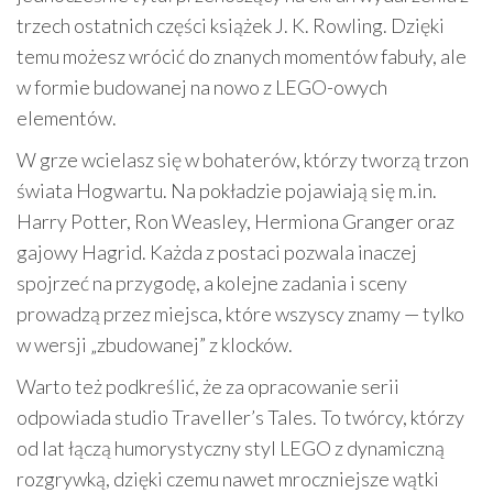
trzech ostatnich części książek J. K. Rowling. Dzięki
temu możesz wrócić do znanych momentów fabuły, ale
w formie budowanej na nowo z LEGO-owych
elementów.
W grze wcielasz się w bohaterów, którzy tworzą trzon
świata Hogwartu. Na pokładzie pojawiają się m.in.
Harry Potter, Ron Weasley, Hermiona Granger oraz
gajowy Hagrid. Każda z postaci pozwala inaczej
spojrzeć na przygodę, a kolejne zadania i sceny
prowadzą przez miejsca, które wszyscy znamy — tylko
w wersji „zbudowanej” z klocków.
Warto też podkreślić, że za opracowanie serii
odpowiada studio Traveller’s Tales. To twórcy, którzy
od lat łączą humorystyczny styl LEGO z dynamiczną
rozgrywką, dzięki czemu nawet mroczniejsze wątki