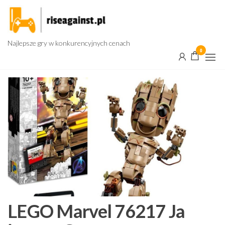
Przejdź
do
treści
Najlepsze gry w konkurencyjnych cenach
0
LEGO Marvel 76217 Ja