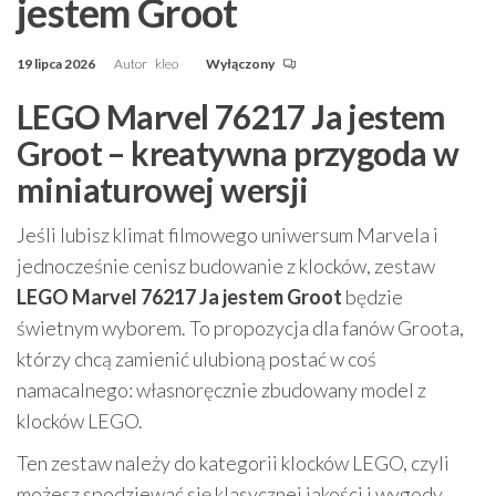
jestem Groot
19 lipca 2026
Autor
kleo
Wyłączony
LEGO Marvel 76217 Ja jestem
Groot – kreatywna przygoda w
miniaturowej wersji
Jeśli lubisz klimat filmowego uniwersum Marvela i
jednocześnie cenisz budowanie z klocków, zestaw
LEGO Marvel 76217 Ja jestem Groot
będzie
świetnym wyborem. To propozycja dla fanów Groota,
którzy chcą zamienić ulubioną postać w coś
namacalnego: własnoręcznie zbudowany model z
klocków LEGO.
Ten zestaw należy do kategorii klocków LEGO, czyli
możesz spodziewać się klasycznej jakości i wygody