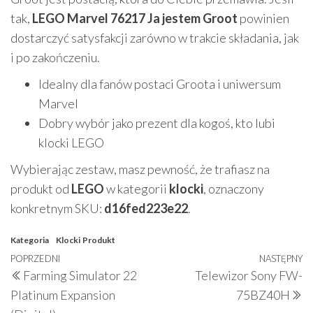
tak,
LEGO Marvel 76217 Ja jestem Groot
powinien
dostarczyć satysfakcji zarówno w trakcie składania, jak
i po zakończeniu.
Idealny dla fanów postaci Groota i uniwersum
Marvel
Dobry wybór jako prezent dla kogoś, kto lubi
klocki LEGO
Wybierając zestaw, masz pewność, że trafiasz na
produkt od
LEGO
w kategorii
klocki
, oznaczony
konkretnym SKU:
d16fed223e22
.
Kategoria
Klocki
Produkt
Nawigacja
Poprzedni
POPRZEDNI
NASTĘPNY
N
Farming Simulator 22
Telewizor Sony FW-
wpisu
wpis
w
Platinum Expansion
75BZ40H