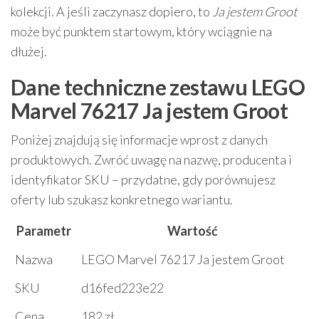
kolekcji. A jeśli zaczynasz dopiero, to
Ja jestem Groot
może być punktem startowym, który wciągnie na
dłużej.
Dane techniczne zestawu LEGO
Marvel 76217 Ja jestem Groot
Poniżej znajdują się informacje wprost z danych
produktowych. Zwróć uwagę na nazwę, producenta i
identyfikator SKU – przydatne, gdy porównujesz
oferty lub szukasz konkretnego wariantu.
Parametr
Wartość
Nazwa
LEGO Marvel 76217 Ja jestem Groot
SKU
d16fed223e22
Cena
182 zł