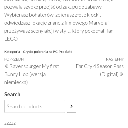
pozwala szybko przejść od zakupu do zabawy.
Wybierasz bohaterów, zbierasz złote klocki,
odwiedzasz lokacje znane z filmowego Marvela i
przeżywasz sceny akcji w stylu, który pokochali fani
LEGO.
Kategoria
Gry do pobrania na PC
Produkt
Nawigacja
Poprzedni
POPRZEDNI
NASTĘPNY
N
Ravensburger My first
Far Cry 4 Season Pass
wpisu
wpis
w
Bunny Hop (wersja
(Digital)
niemiecka)
Search
zzzzz