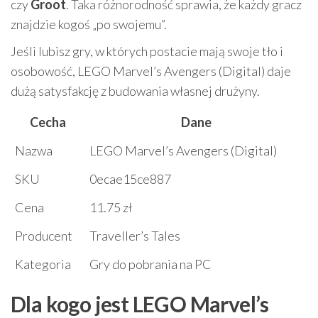
czy
Groot
. Taka różnorodność sprawia, że każdy gracz
znajdzie kogoś „po swojemu”.
Jeśli lubisz gry, w których postacie mają swoje tło i
osobowość, LEGO Marvel’s Avengers (Digital) daje
dużą satysfakcję z budowania własnej drużyny.
Cecha
Dane
Nazwa
LEGO Marvel’s Avengers (Digital)
SKU
0ecae15ce887
Cena
11.75 zł
Producent
Traveller’s Tales
Kategoria
Gry do pobrania na PC
Dla kogo jest LEGO Marvel’s