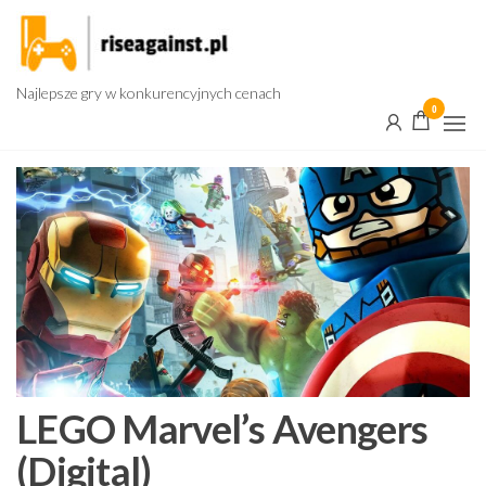
Przejdź
do
treści
Najlepsze gry w konkurencyjnych cenach
0
LEGO Marvel’s Avengers
(Digital)