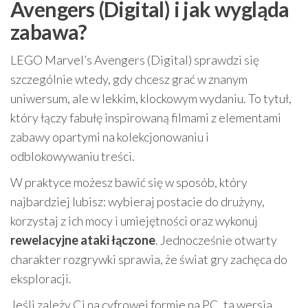
Avengers (Digital) i jak wygląda
zabawa?
LEGO Marvel’s Avengers (Digital) sprawdzi się
szczególnie wtedy, gdy chcesz grać w znanym
uniwersum, ale w lekkim, klockowym wydaniu. To tytuł,
który łączy fabułę inspirowaną filmami z elementami
zabawy opartymi na kolekcjonowaniu i
odblokowywaniu treści.
W praktyce możesz bawić się w sposób, który
najbardziej lubisz: wybieraj postacie do drużyny,
korzystaj z ich mocy i umiejętności oraz wykonuj
rewelacyjne ataki łączone
. Jednocześnie otwarty
charakter rozgrywki sprawia, że świat gry zachęca do
eksploracji.
Jeśli zależy Ci na cyfrowej formie na PC, ta wersja