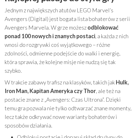
Jednym z największych atutów LEGO Marvel’s
Avengers (Digital) jest bogata lista bohaterów z serii
Avengers Marvela. W grze możesz
odblokować
ponad 100 nowych i znanych postaci
, a każda z nich
wnosi do rozgrywki coś wyjątkowego – różne
zdolności, odmienne podejście do walki i energię,
która sprawia, że kolejne misje nie nudzą się tak
szybko.
W trakcie zabawy trafisz na klasyków, takich jak
Hulk,
Iron Man, Kapitan Ameryka czy Thor
, ale też na
postacie znane z „Avengers: Czas Ultrona”. Dzięki
temu gra pozwala nie tylko odtwarzać znane momenty,
lecz także odkrywać nowe warianty bohaterów i
sposobów działania.
Odblokuj postacie i dopasuj skład drużyny do