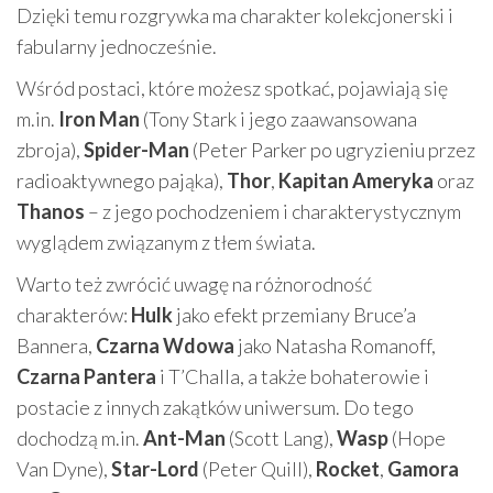
Dzięki temu rozgrywka ma charakter kolekcjonerski i
fabularny jednocześnie.
Wśród postaci, które możesz spotkać, pojawiają się
m.in.
Iron Man
(Tony Stark i jego zaawansowana
zbroja),
Spider-Man
(Peter Parker po ugryzieniu przez
radioaktywnego pająka),
Thor
,
Kapitan Ameryka
oraz
Thanos
– z jego pochodzeniem i charakterystycznym
wyglądem związanym z tłem świata.
Warto też zwrócić uwagę na różnorodność
charakterów:
Hulk
jako efekt przemiany Bruce’a
Bannera,
Czarna Wdowa
jako Natasha Romanoff,
Czarna Pantera
i T’Challa, a także bohaterowie i
postacie z innych zakątków uniwersum. Do tego
dochodzą m.in.
Ant-Man
(Scott Lang),
Wasp
(Hope
Van Dyne),
Star-Lord
(Peter Quill),
Rocket
,
Gamora