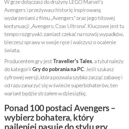
W grze dołączasz do drużyny LEGO Marvel’s
Avengers i przeżywasz historię inspirowaną
wydarzeniami z filmu „Avengers” oraz jego hitowej
kontynuacji „Avengers: Czas Ultrona”. Kluczowe jest tu
tempo rozgrywki: zamiast czekać na rozwój wypadków,
bierzesz sprawy w swoje ręce i walczysz o ocalenie
świata.
Producentem gry jest
Traveller’s Tales
, a tytuł należy
do kategorii
Gry do pobrania na PC
. Jeśli szukasz
cyfrowej wersji, która pozwala szybko zacząć zabawę i
od razu zanurzyć się w świecie superbohaterów, ten
wariant będzie strzałem w dziesiątkę.
Ponad 100 postaci Avengers –
wybierz bohatera, który
najlepiej pasuje do stylu gry