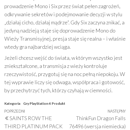
prowadzenie Mono i Six przez świat pełen zagrożeń,
odkrywanie sekretów i podejmowanie decyzji w stylu
„działaj cicho, działaj mądrze”. Gdy Six zaczyna znikać, a
jedyną nadzieją staje się doprowadzenie Mono do
Wieży Transmisyjnej, presja staje się realna – i właśnie
wtedy gra najbardziej wciąga.
Jeżeli chcesz wejść do świata, w którym wszystko jest
zniekształcone, a transmisja z wieży kontroluje
rzeczywistość, przygotuj się na noc pełną niepokoju. W
tej wyprawie liczy się odwaga, współpraca i gotowość,
by przechytrzyć tych, którzy czyhają w ciemności.
Kategoria
Gry PlayStation 4
Produkt
Nawigacja
Poprzedni
POPRZEDNI
NASTĘPNY
N
SAINTS ROW THE
ThinkFun Dragon Falls
wpisu
wpis
w
THIRD PLATINUM PACK
76496 (wersja niemiecka)