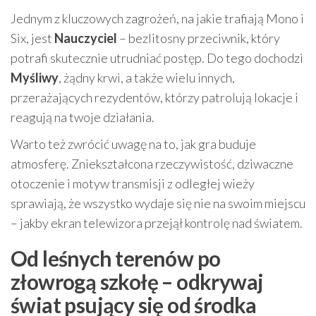
Jednym z kluczowych zagrożeń, na jakie trafiają Mono i
Six, jest
Nauczyciel
– bezlitosny przeciwnik, który
potrafi skutecznie utrudniać postęp. Do tego dochodzi
Myśliwy
, żądny krwi, a także wielu innych,
przerażających rezydentów, którzy patrolują lokacje i
reagują na twoje działania.
Warto też zwrócić uwagę na to, jak gra buduje
atmosferę. Zniekształcona rzeczywistość, dziwaczne
otoczenie i motyw transmisji z odległej wieży
sprawiają, że wszystko wydaje się nie na swoim miejscu
– jakby ekran telewizora przejął kontrolę nad światem.
Od leśnych terenów po
złowrogą szkołę – odkrywaj
świat psujący się od środka