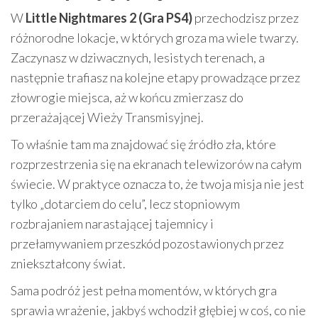
W
Little Nightmares 2 (Gra PS4)
przechodzisz przez
różnorodne lokacje, w których groza ma wiele twarzy.
Zaczynasz w dziwacznych, lesistych terenach, a
następnie trafiasz na kolejne etapy prowadzące przez
złowrogie miejsca, aż w końcu zmierzasz do
przerażającej Wieży Transmisyjnej.
To właśnie tam ma znajdować się źródło zła, które
rozprzestrzenia się na ekranach telewizorów na całym
świecie. W praktyce oznacza to, że twoja misja nie jest
tylko „dotarciem do celu”, lecz stopniowym
rozbrajaniem narastającej tajemnicy i
przełamywaniem przeszkód pozostawionych przez
zniekształcony świat.
Sama podróż jest pełna momentów, w których gra
sprawia wrażenie, jakbyś wchodził głębiej w coś, co nie