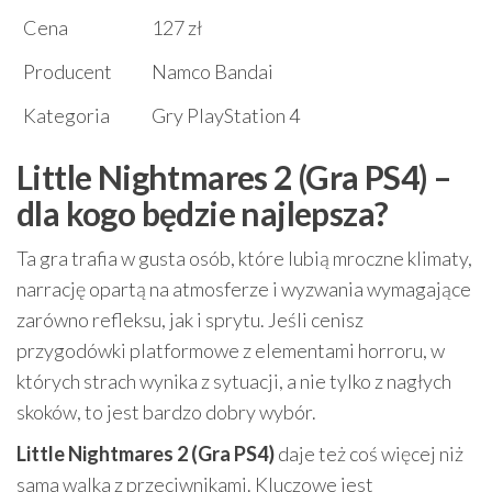
Cena
127 zł
Producent
Namco Bandai
Kategoria
Gry PlayStation 4
Little Nightmares 2 (Gra PS4) –
dla kogo będzie najlepsza?
Ta gra trafia w gusta osób, które lubią mroczne klimaty,
narrację opartą na atmosferze i wyzwania wymagające
zarówno refleksu, jak i sprytu. Jeśli cenisz
przygodówki platformowe z elementami horroru, w
których strach wynika z sytuacji, a nie tylko z nagłych
skoków, to jest bardzo dobry wybór.
Little Nightmares 2 (Gra PS4)
daje też coś więcej niż
sama walka z przeciwnikami. Kluczowe jest