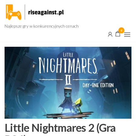
Przejdź
do
treści
Najlepsze gry w konkurencyjnych cenach
0
Little Nightmares 2 (Gra