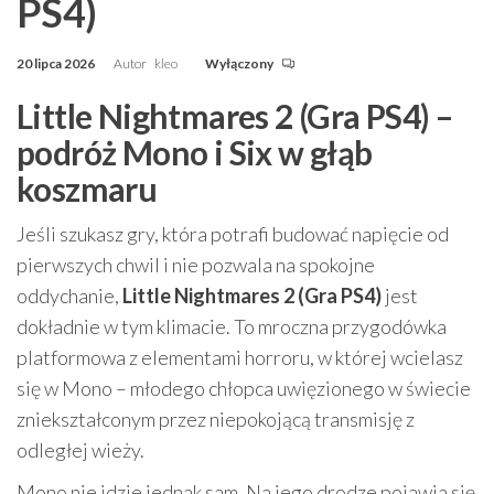
PS4)
20 lipca 2026
Autor
kleo
Wyłączony
Little Nightmares 2 (Gra PS4) –
podróż Mono i Six w głąb
koszmaru
Jeśli szukasz gry, która potrafi budować napięcie od
pierwszych chwil i nie pozwala na spokojne
oddychanie,
Little Nightmares 2 (Gra PS4)
jest
dokładnie w tym klimacie. To mroczna przygodówka
platformowa z elementami horroru, w której wcielasz
się w Mono – młodego chłopca uwięzionego w świecie
zniekształconym przez niepokojącą transmisję z
odległej wieży.
Mono nie idzie jednak sam. Na jego drodze pojawia się