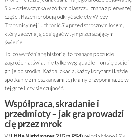
Six – dziewczynka w żółtym płaszczu, znana z pierwszej
części. Razem próbują odkryć sekrety Wieży
Transmisyjnej i uchronić Six przed strasznym losem,
który zaczyna ją dosięgać w tym przerażającym
świecie.
To, co wyróżnia tę historię, to rosnące poczucie
zagrożenia: świat nie tylko wygląda źle – on się psuje i
gnije od środka. Każda lokacja, każdy korytarz i każde
spotkanie z mieszkańcami tej krainy przypomina, że w
tej grze liczy się czujność.
Współpraca, skradanie i
przedmioty – jak gra prowadzi
cię przez mrok
W
Little Nightmares 2 (Gra PS4)
relacja Mono i Six