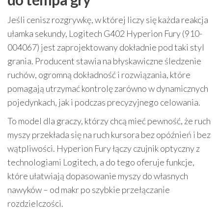
Jeśli cenisz rozgrywkę, w której liczy się każda reakcja
ułamka sekundy, Logitech G402 Hyperion Fury (910-
004067) jest zaprojektowany dokładnie pod taki styl
grania. Producent stawia na błyskawiczne śledzenie
ruchów, ogromną dokładność i rozwiązania, które
pomagają utrzymać kontrolę zarówno w dynamicznych
pojedynkach, jak i podczas precyzyjnego celowania.
To model dla graczy, którzy chcą mieć pewność, że ruch
myszy przekłada się na ruch kursora bez opóźnień i bez
wątpliwości. Hyperion Fury łączy czujnik optyczny z
technologiami Logitech, a do tego oferuje funkcje,
które ułatwiają dopasowanie myszy do własnych
nawyków – od makr po szybkie przełączanie
rozdzielczości.