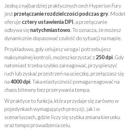
Jedną z najbardziej praktycznych cech Hyperion Fury
jest
przełączanie rozdzielczości podczas gry
. Model
oferuje
cztery ustawienia DPI
, a przełączanie
odbywa się
natychmiastowo
. To oznacza, że możesz
dynamicznie dopasować czułość do sytuacji na mapie.
Przykładowo, gdy celujesz wroga i potrzebujesz
maksymalnej kontroli, możesz korzystać z
250 dpi
. Gdy
natomiast trzeba szybko zareagować, przyspieszyć
ruch lub zyskać przestrzeń na ucieczkę, przełączasz się
na
4000 dpi
. Taka elastyczność pomaga reagować na
chaos bitewny bez przerywania tempa.
W praktyce to funkcja, która przydaje się zarówno w
pojedynkach wymagających precyzji, jak i w
scenariuszach, gdzie liczy się szybka zmiana kierunku
oraz tempo prowadzenia celu.