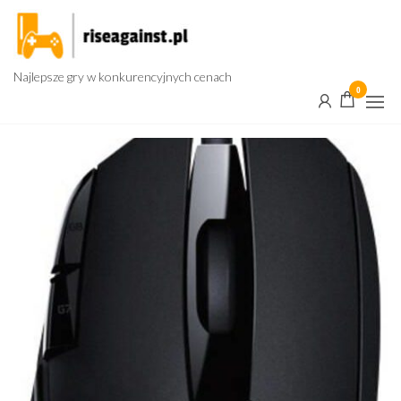
Przejdź
do
treści
Najlepsze gry w konkurencyjnych cenach
0