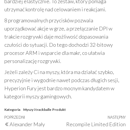
bardziej elastycznie. To zestaw, który pomaga
utrzymać kontrolę nad celowaniem i reakcjami.
8 programowalnych przycisków pozwala
uporządkować akcje w grze, a przełączanie DPI w
trakcie rozgrywki daje możliwość dopasowania
czułości do sytuacji. Do tego dochodzi 32-bitowy
procesor ARM i wsparcie dla makr, co ułatwia
personalizację rozgrywki.
Jeżeli zależy Ci na myszy, która ma działać szybko,
precyzyjnie i wygodnie nawet podczas długich sesji,
Hyperion Fury jest bardzo mocnym kandydatem w
kategorii myszy gamingowych.
Kategoria
Myszy i trackballe
Produkt
Nawigacja
Poprzedni
POPRZEDNI
NASTĘPNY
N
Alexander Mały
Recompile Limited Edition
wpisu
wpis
w