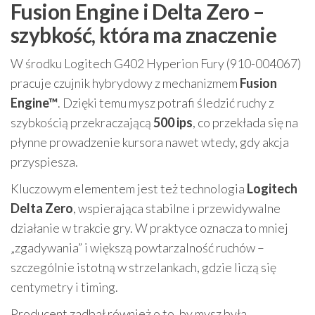
Fusion Engine i Delta Zero –
szybkość, która ma znaczenie
W środku Logitech G402 Hyperion Fury (910-004067)
pracuje czujnik hybrydowy z mechanizmem
Fusion
Engine™
. Dzięki temu mysz potrafi śledzić ruchy z
szybkością przekraczającą
500 ips
, co przekłada się na
płynne prowadzenie kursora nawet wtedy, gdy akcja
przyspiesza.
Kluczowym elementem jest też technologia
Logitech
Delta Zero
, wspierająca stabilne i przewidywalne
działanie w trakcie gry. W praktyce oznacza to mniej
„zgadywania” i większą powtarzalność ruchów –
szczególnie istotną w strzelankach, gdzie liczą się
centymetry i timing.
Producent zadbał również o to, by mysz była