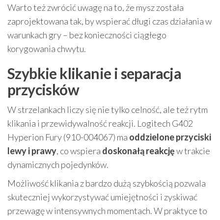
Warto też zwrócić uwagę na to, że mysz została
zaprojektowana tak, by wspierać długi czas działania w
warunkach gry – bez konieczności ciągłego
korygowania chwytu.
Szybkie klikanie i separacja
przycisków
W strzelankach liczy się nie tylko celność, ale też rytm
klikania i przewidywalność reakcji. Logitech G402
Hyperion Fury (910-004067) ma
oddzielone przyciski
lewy i prawy
, co wspiera
doskonałą reakcję
w trakcie
dynamicznych pojedynków.
Możliwość klikania z bardzo dużą szybkością pozwala
skuteczniej wykorzystywać umiejętności i zyskiwać
przewagę w intensywnych momentach. W praktyce to