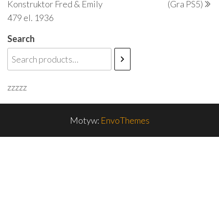
Konstruktor Fred & Emily
(Gra PS5)
479 el. 1936
Search
zzzzz
Motyw:
EnvoThemes