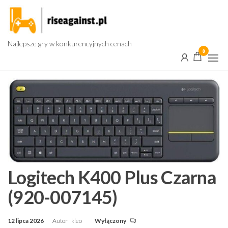
Przejdź
do
treści
Najlepsze gry w konkurencyjnych cenach
0
Logitech K400 Plus Czarna
(920-007145)
12 lipca 2026
Autor
kleo
Wyłączony