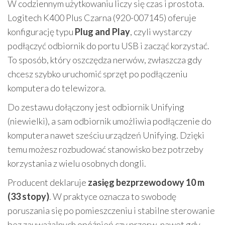
W codziennym użytkowaniu liczy się czas i prostota.
Logitech K400 Plus Czarna (920-007145) oferuje
konfigurację typu
Plug and Play
, czyli wystarczy
podłączyć odbiornik do portu USB i zacząć korzystać.
To sposób, który oszczędza nerwów, zwłaszcza gdy
chcesz szybko uruchomić sprzęt po podłączeniu
komputera do telewizora.
Do zestawu dołączony jest odbiornik Unifying
(niewielki), a sam odbiornik umożliwia podłączenie do
komputera nawet sześciu urządzeń Unifying. Dzięki
temu możesz rozbudować stanowisko bez potrzeby
korzystania z wielu osobnych dongli.
Producent deklaruje
zasięg bezprzewodowy 10 m
(33 stopy)
. W praktyce oznacza to swobodę
poruszania się po pomieszczeniu i stabilne sterowanie
bez zauważalnych opóźnień czy przerw, nawet gdy