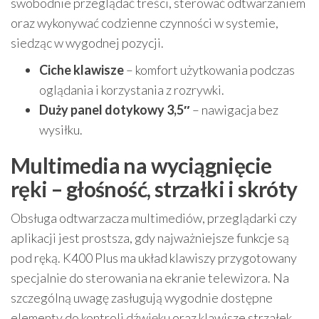
swobodnie przeglądać treści, sterować odtwarzaniem
oraz wykonywać codzienne czynności w systemie,
siedząc w wygodnej pozycji.
Ciche klawisze
– komfort użytkowania podczas
oglądania i korzystania z rozrywki.
Duży panel dotykowy 3,5″
– nawigacja bez
wysiłku.
Multimedia na wyciągnięcie
ręki – głośność, strzałki i skróty
Obsługa odtwarzacza multimediów, przeglądarki czy
aplikacji jest prostsza, gdy najważniejsze funkcje są
pod ręką. K400 Plus ma układ klawiszy przygotowany
specjalnie do sterowania na ekranie telewizora. Na
szczególną uwagę zasługują wygodnie dostępne
elementy do kontroli dźwięku oraz klawisze strzałek.