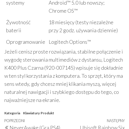
systemy
Android™ 5.0 lub nowszy;
Chrome OS™
Żywotność
18 miesięcy (testy niezależne
baterii
przy 2 godz. używania dziennie)
Oprogramowanie
Logitech Options™
Jeżeli cenisz proste rozwiązania, stabilne połączenie i
wygodę sterowania multimediów z dystansu, Logitech
K400 Plus Czarna (920-007145) wpisuje się dokładnie
w ten styl korzystania z komputera. To sprzęt, który ma
sens wtedy, gdy chcesz mniej klikania myszą, więcej
naturalnej nawigacji i szybkiego dostępu do tego, co
najważniejsze na ekranie.
Kategoria
Klawiatury
Produkt
Nawigacja
Poprzedni
POPRZEDNI
NASTĘPNY
N
NeverAwake (Gra PS4)
Ubisoft Rainbow Six