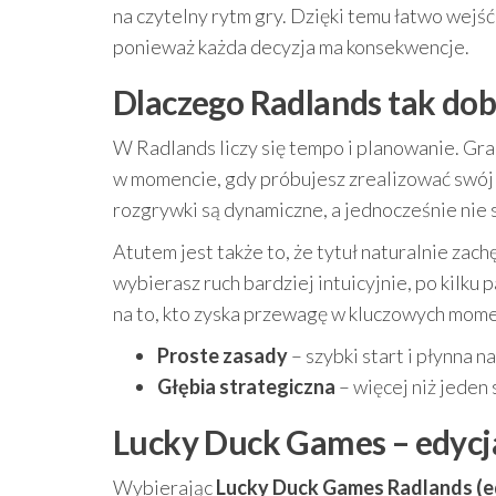
na czytelny rytm gry. Dzięki temu łatwo wejść
ponieważ każda decyzja ma konsekwencje.
Dlaczego Radlands tak dobr
W Radlands liczy się tempo i planowanie. Gra
w momencie, gdy próbujesz zrealizować swój z
rozgrywki są dynamiczne, a jednocześnie nie s
Atutem jest także to, że tytuł naturalnie zach
wybierasz ruch bardziej intuicyjnie, po kilku
na to, kto zyska przewagę w kluczowych mom
Proste zasady
– szybki start i płynna n
Głębia strategiczna
– więcej niż jeden 
Lucky Duck Games – edycja
Wybierając
Lucky Duck Games Radlands (e