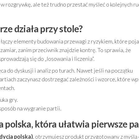
 w rozgrywkę, ale też trudno przestać myśleć o kolejnych ru
ze działa przy stole?
 łączy elementy budowania przewagi z ryzykiem, które poja
amiar, zanim przeciwnik znajdzie kontrę. To sprawia, że
prowadzają się do „losowania i liczenia”.
ęca do dyskusji i analiz po turach. Nawet jeśli na początku
 partiach zaczynasz dostrzegać zależności i wzorce, które w
entach.
auka gry.
sposób na wygranie partii.
 polska, która ułatwia pierwsze pa
dycja polska)
, otrzymujesz produkt przygotowany z myślą