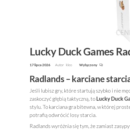
Lucky Duck Games Radl
17 lipca 2026
Autor
kleo
Wyłączony
Radlands – karciane starcia
Jeśli lubisz gry, które startują szybko i nie 
zaskoczyć głębią taktyczną, to
Lucky Duck Ga
stylu. To karciana gra bitewna, w której pro
potrafią odwrócić losy starcia.
Radlands wyróżnia się tym, że zamiast zasyp