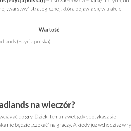
s (edycja polska)
jest strzałem w dziesiątkę. To tytuł, do
nej „warstwy” strategicznej, która pojawia się w trakcie
Wartość
dlands (edycja polska)
Radlands na wieczór?
wciągać do gry. Dzięki temu nawet gdy spotykasz się
ka nie będzie „czekać” na graczy. A kiedy już wchodzisz w r