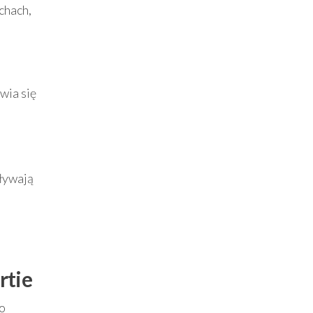
chach,
wia się
pływają
rtie
 o