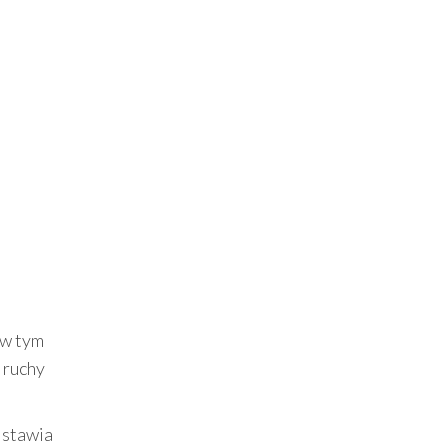
 w tym
 ruchy
 stawia