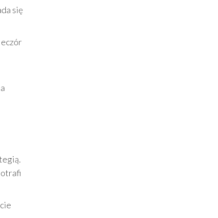
ada się
wieczór
ia
tegią.
otrafi
ucie