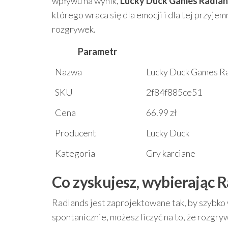
wpływu na wynik,
Lucky Duck Games Radland
którego wraca się dla emocji i dla tej przyjem
rozgrywek.
Parametr
Nazwa
Lucky Duck Games Ra
SKU
2f84f885ce51
Cena
66.99 zł
Producent
Lucky Duck
Kategoria
Gry karciane
Co zyskujesz, wybierając 
Radlands jest zaprojektowane tak, by szybko 
spontanicznie, możesz liczyć na to, że rozgryw