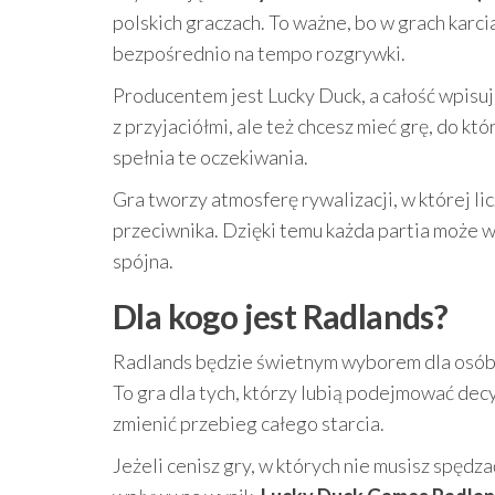
polskich graczach. To ważne, bo w grach karcia
bezpośrednio na tempo rozgrywki.
Producentem jest Lucky Duck, a całość wpisuj
z przyjaciółmi, ale też chcesz mieć grę, do kt
spełnia te oczekiwania.
Gra tworzy atmosferę rywalizacji, w której licz
przeciwnika. Dzięki temu każda partia może w
spójna.
Dla kogo jest Radlands?
Radlands będzie świetnym wyborem dla osób, 
To gra dla tych, którzy lubią podejmować decy
zmienić przebieg całego starcia.
Jeżeli cenisz gry, w których nie musisz spędz