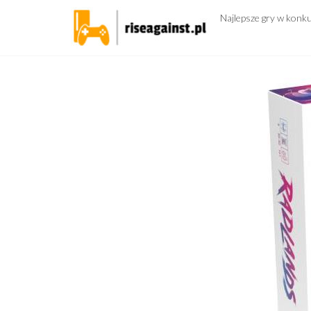
Przejdź
Najlepsze gry w konk
do
treści