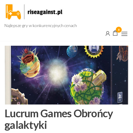
Przejdź
do
treści
Najlepsze gry w konkurencyjnych cenach
0
Lucrum Games Obrońcy
galaktyki