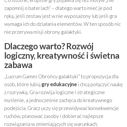
Co istotne, w opisie gry pojawia się też motyw „nie
zapomnij o bateriach” – dlatego warto mieć je pod
ręką, jeśli zestaw jest w nie wyposażony lub jeśli gra
wymaga ich do działania elementów. W ten sposób nic
nie przerywa misji obrony galaktyki.
Dlaczego warto? Rozwój
logiczny, kreatywność i świetna
zabawa
„Lucrum Games Obrońcy galaktyki” to propozycja dla
osób, które lubią
gry edukacyjne
i chcą połączyć naukę
z rozrywką. Gra rozwija logiczne i strategiczne
myślenie, a jednocześnie zachęca do kreatywnego
podejścia. Gracz uczy się przewidywać konsekwencje
ruchów, planować zasoby i dobierać najlepsze
rozwiązania w zmieniających się warunkach.