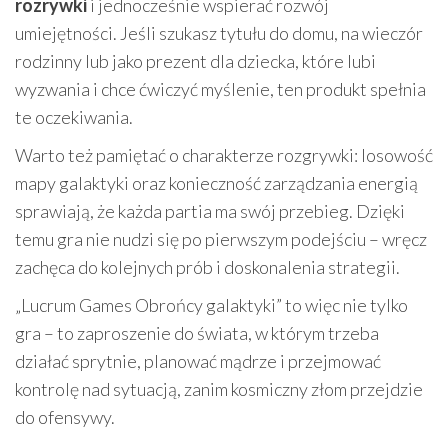
rozrywki
i jednocześnie wspierać rozwój
umiejętności. Jeśli szukasz tytułu do domu, na wieczór
rodzinny lub jako prezent dla dziecka, które lubi
wyzwania i chce ćwiczyć myślenie, ten produkt spełnia
te oczekiwania.
Warto też pamiętać o charakterze rozgrywki: losowość
mapy galaktyki oraz konieczność zarządzania energią
sprawiają, że każda partia ma swój przebieg. Dzięki
temu gra nie nudzi się po pierwszym podejściu – wręcz
zachęca do kolejnych prób i doskonalenia strategii.
„Lucrum Games Obrońcy galaktyki” to więc nie tylko
gra – to zaproszenie do świata, w którym trzeba
działać sprytnie, planować mądrze i przejmować
kontrolę nad sytuacją, zanim kosmiczny złom przejdzie
do ofensywy.