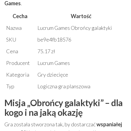
Games
.
Cecha
Wartość
Nazwa
Lucrum Games Obrońcy galaktyki
SKU
be9e4fb18576
Cena
75.17 zł
Producent
Lucrum Games
Kategoria
Gry dziecięce
Typ
Logiczna gra planszowa
Misja „Obrońcy galaktyki” – dla
kogo i na jaką okazję
Gra została stworzona tak, by dostarczać
wspaniałej