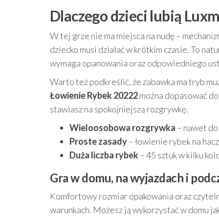
Dlaczego dzieci lubią Lux
W tej grze nie ma miejsca na nudę – mechani
dziecko musi działać w krótkim czasie. To natu
wymaga opanowania oraz odpowiedniego ust
Warto też podkreślić, że zabawka ma tryb muz
Łowienie Rybek 20222
można dopasować do n
stawiasz na spokojniejszą rozgrywkę.
Wieloosobowa rozgrywka
– nawet do
Proste zasady
– łowienie rybek na haczy
Duża liczba rybek
– 45 sztuk w kilku ko
Gra w domu, na wyjazdach i pod
Komfortowy rozmiar opakowania oraz czytelna
warunkach. Możesz ją wykorzystać w domu jak