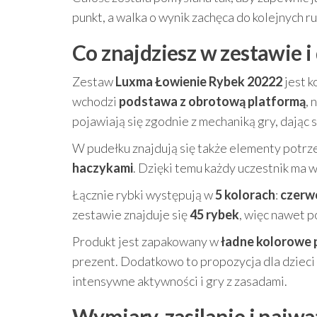
punkt, a walka o wynik zachęca do kolejnych r
Co znajdziesz w zestawie i
Zestaw
Luxma Łowienie Rybek 20222
jest k
wchodzi
podstawa z obrotową platformą
, 
pojawiają się zgodnie z mechaniką gry, dając s
W pudełku znajdują się także elementy potrz
haczykami
. Dzięki temu każdy uczestnik ma w
Łącznie rybki występują w
5 kolorach
:
czerw
zestawie znajduje się
45 rybek
, więc nawet p
Produkt jest zapakowany w
ładne kolorowe 
prezent. Dodatkowo to propozycja dla dzieci po
intensywne aktywności i gry z zasadami.
Wymiary, zasilanie i najwa