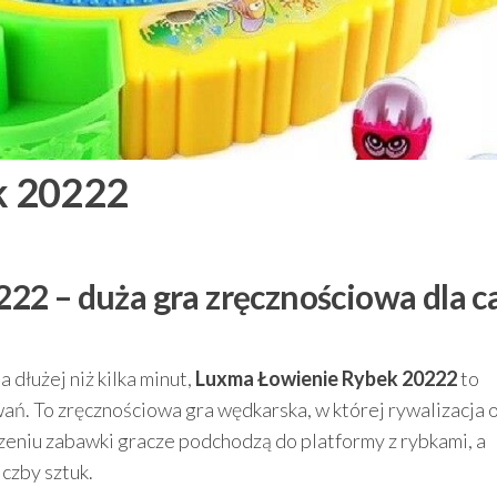
k 20222
2 – duża gra zręcznościowa dla ca
 dłużej niż kilka minut,
Luxma Łowienie Rybek 20222
to
ań. To zręcznościowa gra wędkarska, w której rywalizacja 
czeniu zabawki gracze podchodzą do platformy z rybkami, a
iczby sztuk.