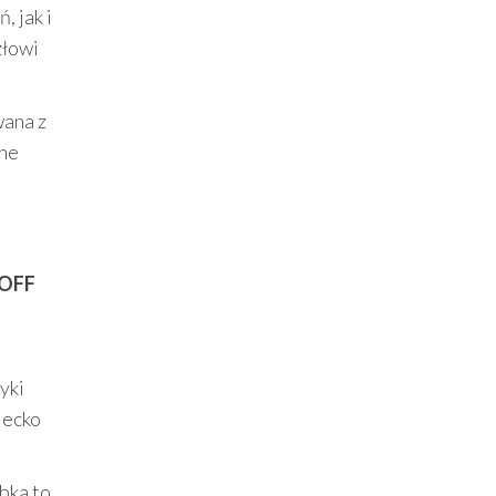
, jak i
złowi
wana z
lne
OFF
yki
iecko
bka to