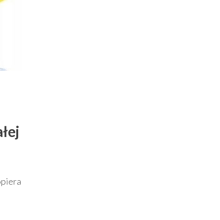
łej
opiera