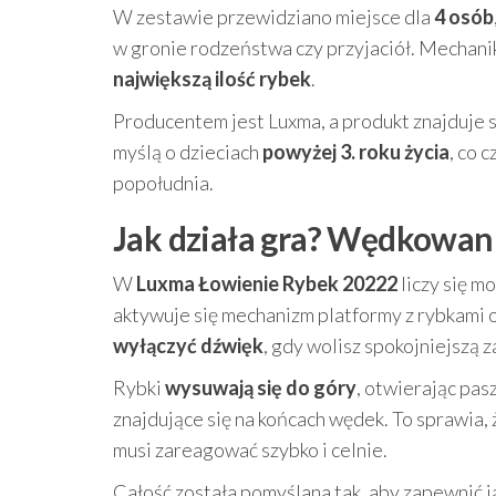
W zestawie przewidziano miejsce dla
4 osób
w gronie rodzeństwa czy przyjaciół. Mechanik
największą ilość rybek
.
Producentem jest Luxma, a produkt znajduje s
myślą o dzieciach
powyżej 3. roku życia
, co 
popołudnia.
Jak działa gra? Wędkowani
W
Luxma Łowienie Rybek 20222
liczy się m
aktywuje się mechanizm platformy z rybkami 
wyłączyć dźwięk
, gdy wolisz spokojniejszą z
Rybki
wysuwają się do góry
, otwierając pas
znajdujące się na końcach wędek. To sprawia,
musi zareagować szybko i celnie.
Całość została pomyślana tak, aby zapewnić j