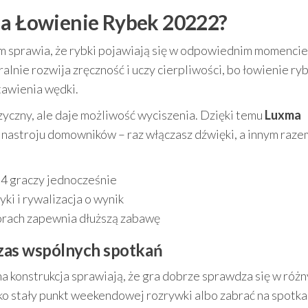
ma Łowienie Rybek 20222?
zm sprawia, że rybki pojawiają się w odpowiednim momencie
ralnie rozwija zręczność i uczy cierpliwości, bo łowienie ry
awienia wędki.
yczny, ale daje możliwość wyciszenia. Dzięki temu
Luxma
astroju domowników – raz włączasz dźwięki, a innym raze
 4 graczy jednocześnie
ki i rywalizacja o wynik
lorach zapewnia dłuższą zabawę
czas wspólnych spotkań
 konstrukcja sprawiają, że gra dobrze sprawdza się w róż
o stały punkt weekendowej rozrywki albo zabrać na spotka