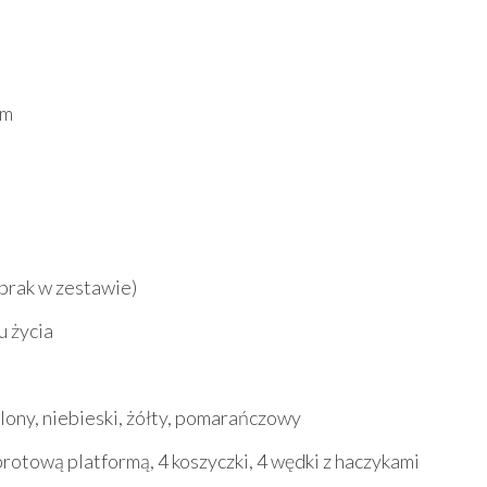
cm
(brak w zestawie)
u życia
lony, niebieski, żółty, pomarańczowy
rotową platformą, 4 koszyczki, 4 wędki z haczykami