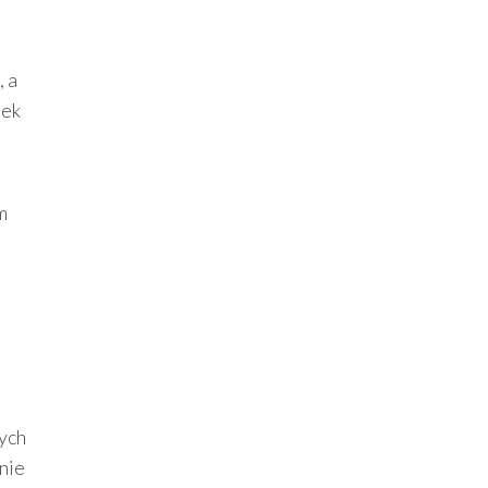
, a
bek
m
nych
nie