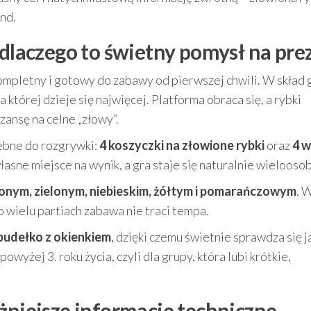
und.
 dlaczego to świetny pomysł na pre
ompletny i gotowy do zabawy od pierwszej chwili. W skład 
na której dzieje się najwięcej. Platforma obraca się, a rybki
zansę na celne „złowy”.
ebne do rozgrywki:
4 koszyczki na złowione rybki
oraz
4 w
łasne miejsce na wynik, a gra staje się naturalnie wielooso
onym, zielonym, niebieskim, żółtym i pomarańczowym
. 
o wielu partiach zabawa nie traci tempa.
pudełko z okienkiem
, dzięki czemu świetnie sprawdza się j
wyżej 3. roku życia, czyli dla grupy, która lubi krótkie,
żniejsze informacje techniczne