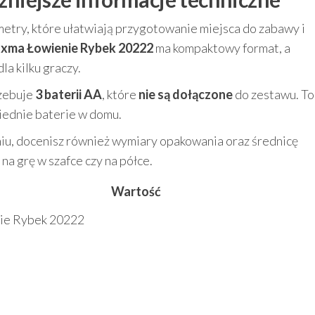
try, które ułatwiają przygotowanie miejsca do zabawy i
uxma Łowienie Rybek 20222
ma kompaktowy format, a
a kilku graczy.
rzebuje
3 baterii AA
, które
nie są dołączone
do zestawu. To
iednie baterie w domu.
iu, docenisz również wymiary opakowania oraz średnicę
na grę w szafce czy na półce.
Wartość
ie Rybek 20222