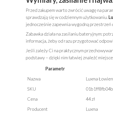
Przed zakupem warto zwrócić uwagę na parame
sprawdzają się w codziennym użytkowaniu.
L
jednocześnie zapewnia wygodną przestrzeń dl
Zabawka działa na zasilaniu bateryjnym: pot
informacja, żeby od razu przygotować odpow
Jeśli zależy Ci na praktycznym przechowywan
podstawy – dzięki nim łatwiej znaleźć miejsce 
Parametr
Nazwa
Luxma Łowien
SKU
01b1ff8fb04b
Cena
44 zł
Producent
Luxma