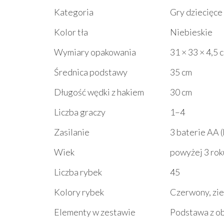
Kategoria
Gry dziecięce
Kolor tła
Niebieskie
Wymiary opakowania
31 × 33 × 4,5 
Średnica podstawy
35 cm
Długość wędki z hakiem
30 cm
Liczba graczy
1–4
Zasilanie
3 baterie AA 
Wiek
powyżej 3 rok
Liczba rybek
45
Kolory rybek
Czerwony, zie
Elementy w zestawie
Podstawa z ob