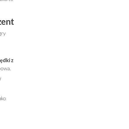
zent
gry
ędki z
bowa.
W
ako