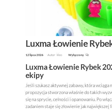
Luxma Łowienie Rybe
12 lipca 2026
Autor
kleo
Wyłączony
Luxma Łowienie Rybek 2022
ekipy
Jeśli szukasz aktywnej zabawy, która wciąga na
propozycja stworzona właśnie do takich wyzw
się na sprycie, celności i opanowaniu. Po włą
zadaniem staje się złowienie jak największej l