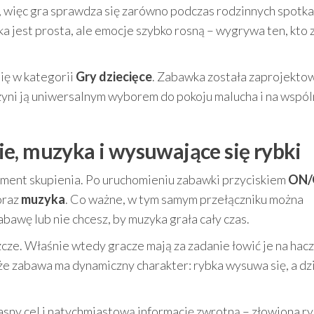
, więc gra sprawdza się zarówno podczas rodzinnych spotkań
a jest prosta, ale emocje szybko rosną – wygrywa ten, kto 
ię w kategorii
Gry dziecięce
. Zabawka została zaprojekto
czyni ją uniwersalnym wyborem do pokoju malucha i na wspó
e, muzyka i wysuwające się rybki
oment skupienia. Po uruchomieniu zabawki przyciskiem
ON/
oraz
muzyka
. Co ważne, w tym samym przełączniku można
abawę lub nie chcesz, by muzyka grała cały czas.
zcze. Właśnie wtedy gracze mają za zadanie łowić je na hacz
 że zabawa ma dynamiczny charakter: rybka wysuwa się, a dz
asny cel i natychmiastową informację zwrotną – złowiona ry