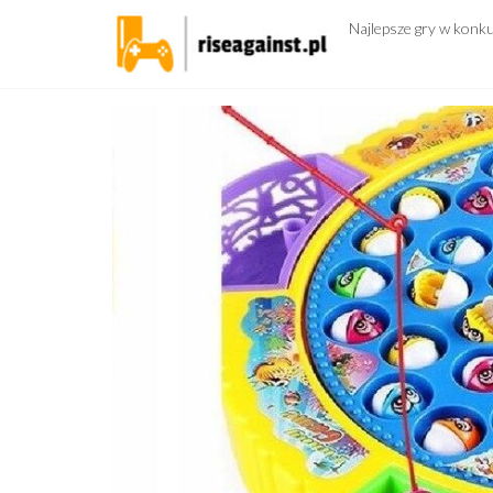
Przejdź
Najlepsze gry w konk
do
treści