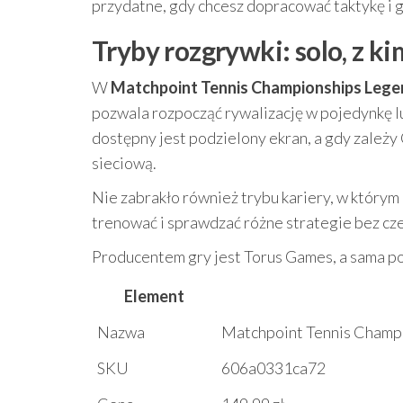
przydatne, gdy chcesz dopracować taktykę i 
Tryby rozgrywki: solo, z k
W
Matchpoint Tennis Championships Legen
pozwala rozpocząć rywalizację w pojedynkę lu
dostępny jest podzielony ekran, a gdy zależy
sieciową.
Nie zabrakło również trybu kariery, w którym 
trenować i sprawdzać różne strategie bez cz
Producentem gry jest Torus Games, a sama poz
Element
Nazwa
Matchpoint Tennis Champi
SKU
606a0331ca72