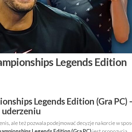
ampionships Legends Edition
nships Legends Edition (Gra PC) 
m uderzeniu
k tenis, ale też pozwala podejmować decyzje na korcie w spo
ampionships Legends Edition (Gra PC)
jest propozycją