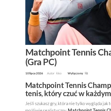
Matchpoint Tennis Ch
(Gra PC)
10 lipca 2026
Autor
kleo
Wyłączony
Matchpoint Tennis Champio
tenis, który czuć w każdy
Jeśli szukasz gry, która nie tylko wygląda ja
możliwie realistyczny,
Matchpoint Tennis Ch