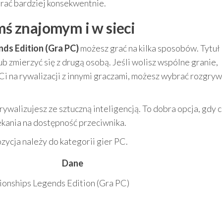
grać bardziej konsekwentnie.
imś znajomym i w sieci
ds Edition (Gra PC)
możesz grać na kilka sposobów. Tytuł
b zmierzyć się z drugą osobą. Jeśli wolisz wspólne granie,
 Ci na rywalizacji z innymi graczami, możesz wybrać rozgry
rywalizujesz ze sztuczną inteligencją. To dobra opcja, gdy 
ekania na dostępność przeciwnika.
ycja należy do kategorii gier PC.
Dane
onships Legends Edition (Gra PC)