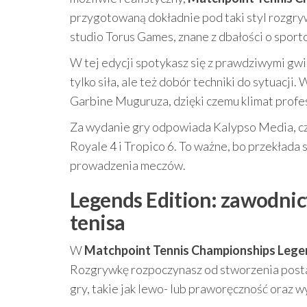
przygotowaną dokładnie pod taki styl rozgryw
studio Torus Games, znane z dbałości o spo
W tej edycji spotykasz się z prawdziwymi gwia
tylko siła, ale też dobór techniki do sytuacji
Garbine Muguruza, dzięki czemu klimat profe
Za wydanie gry odpowiada Kalypso Media, czy
Royale 4 i Tropico 6. To ważne, bo przekłada 
prowadzenia meczów.
Legends Edition: zawodnicy
tenisa
W
Matchpoint Tennis Championships Legen
Rozgrywkę rozpoczynasz od stworzenia posta
gry, takie jak lewo- lub praworęczność oraz w