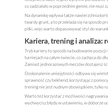
co zadziałało w poprzednim gemie, nie musi za
Na dynamikę wpływa także nawierzchnia kortu.
twardy grunt, a to przekłada się na sposób p
piłki, więc warto dopasowywać styl do warun
Kariera, trening i analiza:
Tryb kariery to sposób na budowanie pozycji w
turniejach na całym świecie, co zachęca do 
Zamiast jednorazowych meczów dostajesz ście
Doskonalenie umiejętności odbywa się wielot
sprawność czy bekhend, korzystając z pomocy 
trening nie jest nudnym obowiązkiem, tylko 
Warto też korzystać z możliwości nagrywania,
wychwycisz błędy w ustawieniu, w doborze ud