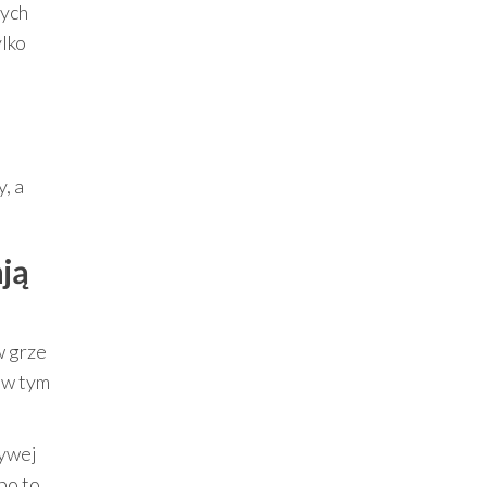
nych
ylko
, a
ają
w grze
, w tym
zywej
bo to,