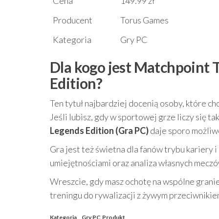
Cena
149.99 zł
Producent
Torus Games
Kategoria
Gry PC
Dla kogo jest Matchpoint
Edition?
Ten tytuł najbardziej docenią osoby, które ch
Jeśli lubisz, gdy w sportowej grze liczy się tak
Legends Edition (Gra PC)
daje sporo możliw
Gra jest też świetna dla fanów trybu kariery
umiejętnościami oraz analiza własnych meczów 
Wreszcie, gdy masz ochotę na wspólne granie,
treningu do rywalizacji z żywym przeciwnikie
Kategoria
Gry PC
Produkt