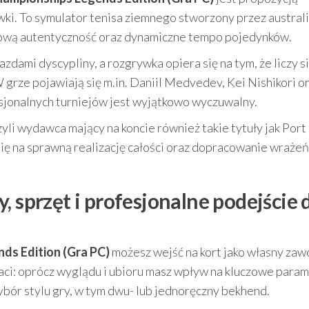
ki. To symulator tenisa ziemnego stworzony przez australi
rtową autentyczność oraz dynamiczne tempo pojedynków.
zdami dyscypliny, a rozgrywka opiera się na tym, że liczy si
. W grze pojawiają się m.in. Daniil Medvedev, Kei Nishikori o
sjonalnych turniejów jest wyjątkowo wyczuwalny.
li wydawca mający na koncie również takie tytuły jak Port
się na sprawną realizację całości oraz dopracowanie wrażeń
, sprzęt i profesjonalne podejście 
ds Edition (Gra PC)
możesz wejść na kort jako własny zaw
ci: oprócz wyglądu i ubioru masz wpływ na kluczowe para
ybór stylu gry, w tym dwu- lub jednoręczny bekhend.