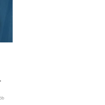
–
sób