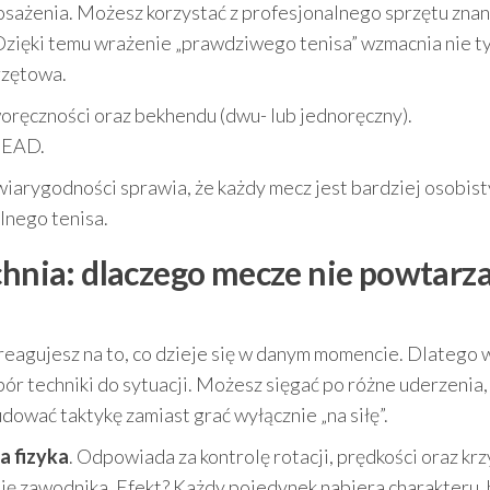
osażenia. Możesz korzystać z profesjonalnego sprzętu zna
 Dzięki temu wrażenie „prawdziwego tenisa” wzmacnia nie t
rzętowa.
ręczności oraz bekhendu (dwu- lub jednoręczny).
 HEAD.
wiarygodności sprawia, że każdy mecz jest bardziej osobisty
lnego tenisa.
chnia: dlaczego mecze nie powtarz
 reagujesz na to, co dzieje się w danym momencie. Dlatego 
bór techniki do sytuacji. Możesz sięgać po różne uderzenia
udować taktykę zamiast grać wyłącznie „na siłę”.
a fizyka
. Odpowiada za kontrolę rotacji, prędkości oraz kr
 się zawodnika. Efekt? Każdy pojedynek nabiera charakteru, 