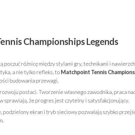
 Tennis Championships Legends
cą poczuć różnicę między stylami gry, technikami i nawierzc
tyka, a nie tylko refleks, to
Matchpoint Tennis Champions
ości budowania przewagi.
 i rozwoju postaci. Tworzenie własnego zawodnika, praca na
sprawiają, że progres jest czytelny i satysfakcjonujący.
 podzielony ekran i tryb sieciowy pozwalają szybko przejś
m.