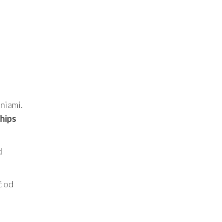
hniami.
hips
d
ć od