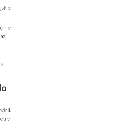
jskie
ę nie
raz
 z
do
odnik.
metry