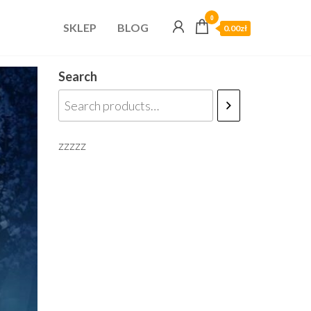
0
SKLEP
BLOG
0.00zł
Search
zzzzz