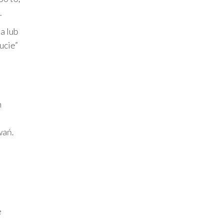
.
a lub
ucie”
h
wań.
e