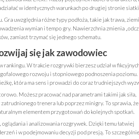
działać w identycznych warunkach po drugiej stronie siatki
 Gra uwzględnia różne typy podłoża, takie jak trawa, ziemi
rowadzenia wymian i tempo gry. Nawierzchnia zmienia „odcz
ków, zamiast trzymać się jednego schematu.
 rozwijaj się jak zawodowiec
 rankingu. W trakcie rozgrywki bierzesz udział w fikcyjnyc
długofalowego rozwoju i stopniowego podnoszenia poziomu.
żkę, która ma sens i prowadzi do coraz trudniejszych wyz
orowo. Możesz pracować nad parametrami takimi jak siła,
zatrudnionego trenera lub poprzez minigry. To sprawia, że
naturalnym elementem przygotowań do kolejnych spotkań.
 oglądania i analizowania rozgrywek. Dzięki temu łatwiej
erzeń i w podejmowaniu decyzji pod presją. To szczególni