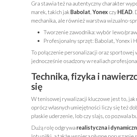
Gra stawia też na autentyczny charakter wyp
marek, takich jak
Babolat
,
Yonex
czy
HEAD
.
mechanika, ale również warstwa wizualno-sp
Tworzenie zawodnika: wybór lewo/prawo
Profesjonalny sprzęt: Babolat, Yonex i
To połączenie personalizacji oraz sportowej 
jednocześnie osadzony w realiach profesjona
Technika, fizyka i nawierz
się
W tenisowej rywalizacji kluczowe jest to, jak
oprócz własnych umiejętności liczy się też do
płaskie uderzenie, lob czy slajs, co pozwala b
Dużą rolę odgrywa
realistyczna i dynamiczn
lotu piłki, a także wspiera płynne poruszanie