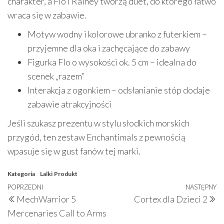
charakter, a Flo i Rainey tworzą duet, do którego łatwo
wraca się w zabawie.
Motyw wodny i kolorowe ubranko z futerkiem –
przyjemne dla oka i zachęcające do zabawy
Figurka Flo o wysokości ok. 5 cm – idealna do
scenek „razem”
Interakcja z ogonkiem – odsłanianie stóp dodaje
zabawie atrakcyjności
Jeśli szukasz prezentu w stylu słodkich morskich
przygód, ten zestaw Enchantimals z pewnością
wpasuje się w gust fanów tej marki.
Kategoria
Lalki
Produkt
Nawigacja
Poprzedni
POPRZEDNI
NASTĘPNY
N
MechWarrior 5
Cortex dla Dzieci 2
wpisu
wpis
w
Mercenaries Call to Arms