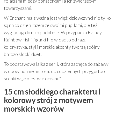
relacjami między bohaterkami a ich zwierzęcymi
towarzyszami.
W Enchantimals ważna jest więź: dziewczynki nie tylko
są na co dzień razem ze swoimi pupilami, ale też
wyglądają do nich podobnie. W przypadku Rainey
Rainbow Fish i figurki Flo widać to od razu –
kolorystyka, styl i morskie akcenty tworzą spójny,
bardzo słodki duet.
To podstawowa lalka z serii, która zachęca do zabawy
w opowiadanie historii: od codziennych przygód po
scenki w „królestwie oceanu”.
15 cm słodkiego charakteru i
kolorowy strój z motywem
morskich wzorów