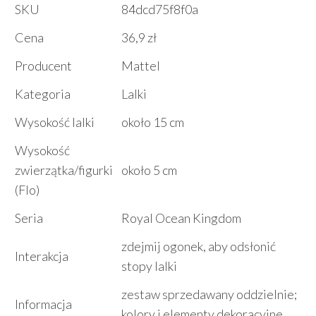
SKU
84dcd75f8f0a
Cena
36,9 zł
Producent
Mattel
Kategoria
Lalki
Wysokość lalki
około 15 cm
Wysokość
zwierzątka/figurki
około 5 cm
(Flo)
Seria
Royal Ocean Kingdom
zdejmij ogonek, aby odsłonić
Interakcja
stopy lalki
zestaw sprzedawany oddzielnie;
Informacja
kolory i elementy dekoracyjne