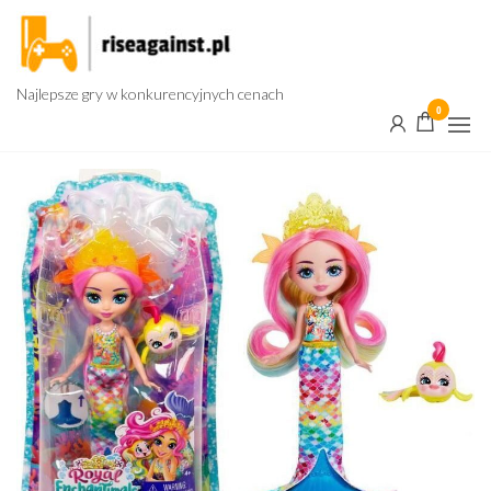
Przejdź
do
treści
Najlepsze gry w konkurencyjnych cenach
0