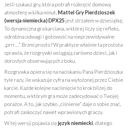
Jeśli szukasz gry, która potrafi rozkręcić domową
atmosferę w kilka minut,
Mattel Gry Pierdzioszek
(wersja niemiecka) DPX25
jest strzałem w dziesiątkę.
To dynamiczna gra karciana, w której liczy się refleks,
odrobina odwagi i gotowość na nieprzewidywalne
„prrr…”. Brzmi prosto? W praktyce właśnie ta prostota
sprawia, że rozgrywki wciągają zarówno dzieci, jak i
dorosłych obserwujących z boku.
Rozgrywka opiera się na naciskaniu Pana Pierdzioszka
tyle razy, ile wskazuje cyfra na wyłożonej przez Ciebie
karcie. Każde kolejne naciśnięcie to krok bliżej do
momentu, w którym gra może zadecydować o Twojej
porażce. A to, jak szybko „ciśnienie” daje o sobie znać,
potrafi zaskoczyć nawet wprawionych graczy.
W tej wersji pojawia się
język niemiecki
, dlatego