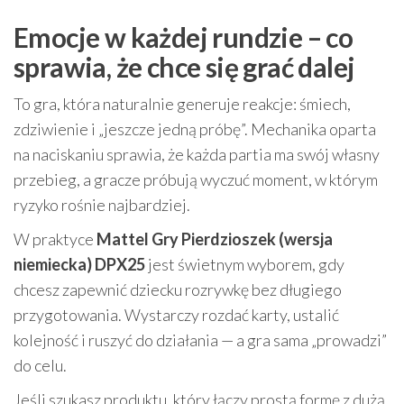
Emocje w każdej rundzie – co
sprawia, że chce się grać dalej
To gra, która naturalnie generuje reakcje: śmiech,
zdziwienie i „jeszcze jedną próbę”. Mechanika oparta
na naciskaniu sprawia, że każda partia ma swój własny
przebieg, a gracze próbują wyczuć moment, w którym
ryzyko rośnie najbardziej.
W praktyce
Mattel Gry Pierdzioszek (wersja
niemiecka) DPX25
jest świetnym wyborem, gdy
chcesz zapewnić dziecku rozrywkę bez długiego
przygotowania. Wystarczy rozdać karty, ustalić
kolejność i ruszyć do działania — a gra sama „prowadzi”
do celu.
Jeśli szukasz produktu, który łączy prostą formę z dużą