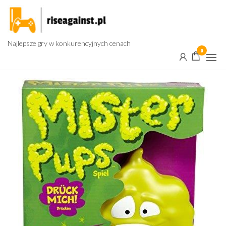
Przejdź
do
treści
Najlepsze gry w konkurencyjnych cenach
0