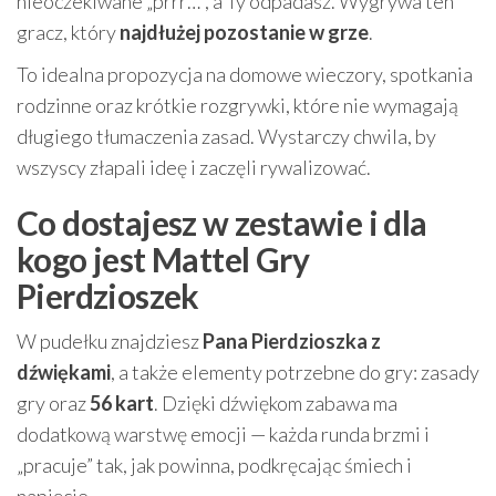
nieoczekiwane „prrr…”, a Ty odpadasz. Wygrywa ten
gracz, który
najdłużej pozostanie w grze
.
To idealna propozycja na domowe wieczory, spotkania
rodzinne oraz krótkie rozgrywki, które nie wymagają
długiego tłumaczenia zasad. Wystarczy chwila, by
wszyscy złapali ideę i zaczęli rywalizować.
Co dostajesz w zestawie i dla
kogo jest Mattel Gry
Pierdzioszek
W pudełku znajdziesz
Pana Pierdzioszka z
dźwiękami
, a także elementy potrzebne do gry: zasady
gry oraz
56 kart
. Dzięki dźwiękom zabawa ma
dodatkową warstwę emocji — każda runda brzmi i
„pracuje” tak, jak powinna, podkręcając śmiech i