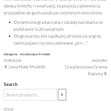
dawką śmiechu i rywalizacji, ta pozycja z pewnością
przypadnie do gustu podczas rodzinnych wieczorów.
Dynamiczna gra karciana z zasadą naciskania na
podstawie liczb na kartach
Wygrywa ten, kto najdłużej utrzyma się w grze,
zanim pojawi się nieoczekiwane „prrr…”
Kategoria
Gry dziecięce
Produkt
Nawigacja
Poprzedni
POPRZEDNI
NASTĘPNY
N
Jawa Małe Modelki
Gra planszowa Granna
wpisu
wpis
w
Rakieta
Search
zzzzz