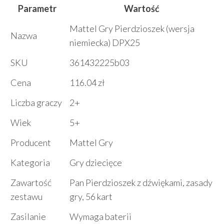
Parametr
Wartość
Mattel Gry Pierdzioszek (wersja
Nazwa
niemiecka) DPX25
SKU
361432225b03
Cena
116.04 zł
Liczba graczy
2+
Wiek
5+
Producent
Mattel Gry
Kategoria
Gry dziecięce
Zawartość
Pan Pierdzioszek z dźwiękami, zasady
zestawu
gry, 56 kart
Zasilanie
Wymaga baterii