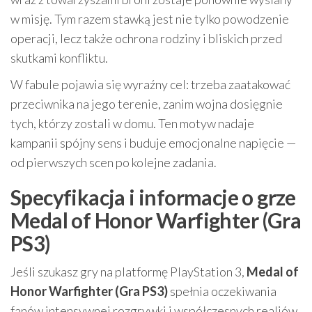
w misję. Tym razem stawką jest nie tylko powodzenie
operacji, lecz także ochrona rodziny i bliskich przed
skutkami konfliktu.
W fabule pojawia się wyraźny cel: trzeba zaatakować
przeciwnika na jego terenie, zanim wojna dosięgnie
tych, którzy zostali w domu. Ten motyw nadaje
kampanii spójny sens i buduje emocjonalne napięcie —
od pierwszych scen po kolejne zadania.
Specyfikacja i informacje o grze
Medal of Honor Warfighter (Gra
PS3)
Jeśli szukasz gry na platformę PlayStation 3,
Medal of
Honor Warfighter (Gra PS3)
spełnia oczekiwania
fanów intensywnej rozgrywki i współczesnych realiów