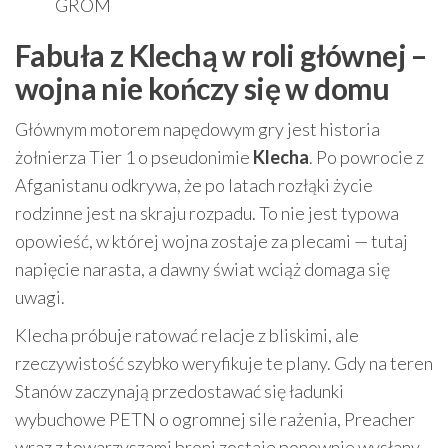
GROM
Fabuła z Klechą w roli głównej –
wojna nie kończy się w domu
Głównym motorem napędowym gry jest historia
żołnierza Tier 1 o pseudonimie
Klecha
. Po powrocie z
Afganistanu odkrywa, że po latach rozłąki życie
rodzinne jest na skraju rozpadu. To nie jest typowa
opowieść, w której wojna zostaje za plecami — tutaj
napięcie narasta, a dawny świat wciąż domaga się
uwagi.
Klecha próbuje ratować relacje z bliskimi, ale
rzeczywistość szybko weryfikuje te plany. Gdy na teren
Stanów zaczynają przedostawać się ładunki
wybuchowe PETN o ogromnej sile rażenia, Preacher
wraz z towarzyszami broni zostaje ponownie wysłany