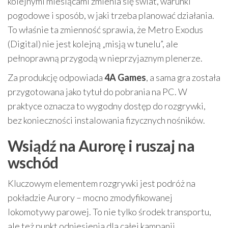
kolejnymi miesiącami zmienia się świat, warunki
pogodowe i sposób, w jaki trzeba planować działania.
To właśnie ta zmienność sprawia, że Metro Exodus
(Digital) nie jest kolejną „misją w tunelu”, ale
pełnoprawną przygodą w nieprzyjaznym plenerze.
Za produkcję odpowiada
4A Games
, a sama gra została
przygotowana jako tytuł do pobrania na PC. W
praktyce oznacza to wygodny dostęp do rozgrywki,
bez konieczności instalowania fizycznych nośników.
Wsiądź na Aurorę i ruszaj na
wschód
Kluczowym elementem rozgrywki jest podróż na
pokładzie Aurory – mocno zmodyfikowanej
lokomotywy parowej. To nie tylko środek transportu,
ale też punkt odniesienia dla całej kampanii.