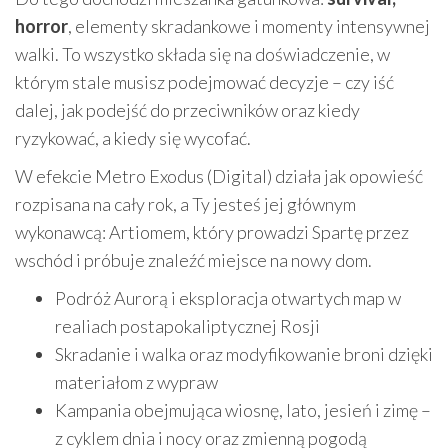
horror
, elementy skradankowe i momenty intensywnej
walki. To wszystko składa się na doświadczenie, w
którym stale musisz podejmować decyzje – czy iść
dalej, jak podejść do przeciwników oraz kiedy
ryzykować, a kiedy się wycofać.
W efekcie Metro Exodus (Digital) działa jak opowieść
rozpisana na cały rok, a Ty jesteś jej głównym
wykonawcą: Artiomem, który prowadzi Spartę przez
wschód i próbuje znaleźć miejsce na nowy dom.
Podróż Aurorą i eksploracja otwartych map w
realiach postapokaliptycznej Rosji
Skradanie i walka oraz modyfikowanie broni dzięki
materiałom z wypraw
Kampania obejmująca wiosnę, lato, jesień i zimę –
z cyklem dnia i nocy oraz zmienną pogodą