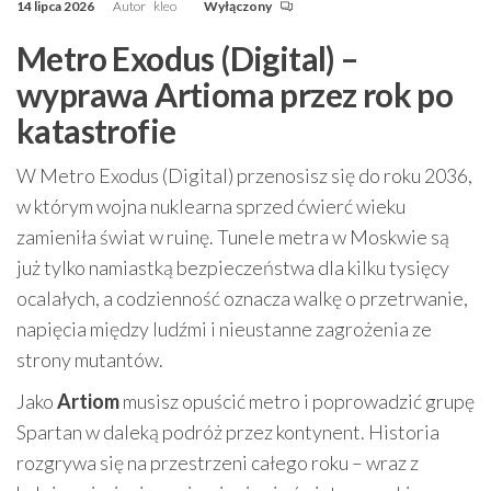
14 lipca 2026
Autor
kleo
Wyłączony
Metro Exodus (Digital) –
wyprawa Artioma przez rok po
katastrofie
W Metro Exodus (Digital) przenosisz się do roku 2036,
w którym wojna nuklearna sprzed ćwierć wieku
zamieniła świat w ruinę. Tunele metra w Moskwie są
już tylko namiastką bezpieczeństwa dla kilku tysięcy
ocalałych, a codzienność oznacza walkę o przetrwanie,
napięcia między ludźmi i nieustanne zagrożenia ze
strony mutantów.
Jako
Artiom
musisz opuścić metro i poprowadzić grupę
Spartan w daleką podróż przez kontynent. Historia
rozgrywa się na przestrzeni całego roku – wraz z