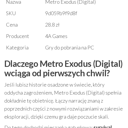
Nazwa
Metro Exodus (Digital)
SKU
9d059b9f9d8f
Cena
28.8 zł
Producent
4A Games
Kategoria
Gry do pobrania na PC
Dlaczego Metro Exodus (Digital)
wciąga od pierwszych chwil?
Jeśli lubisz historie osadzone w świecie, który
oddycha zagrożeniem, Metro Exodus (Digital) spełnia
dokładnie tę obietnicę. Łączy narrację znaną z
poprzednich części z nowymi rozwiązaniami w zakresie
eksploracji, dzięki czemu gra daje poczucie skali.
Do tego dochodzi mieszanka gatunkowa:
survival,