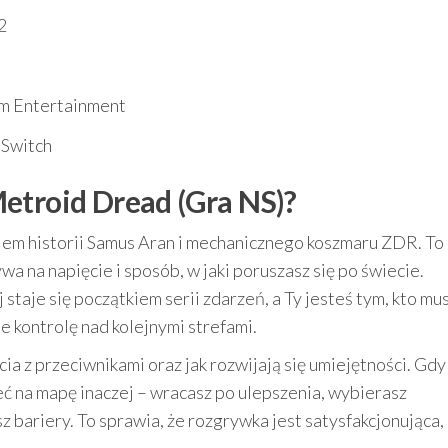
2
m Entertainment
 Switch
etroid Dread (Gra NS)?
em historii Samus Aran i mechanicznego koszmaru ZDR. To 
ywa na napięcie i sposób, w jaki poruszasz się po świecie.
staje się początkiem serii zdarzeń, a Ty jesteś tym, kto mus
 kontrolę nad kolejnymi strefami.
cia z przeciwnikami oraz jak rozwijają się umiejętności. Gdy
 na mapę inaczej – wracasz po ulepszenia, wybierasz
 bariery. To sprawia, że rozgrywka jest satysfakcjonująca,