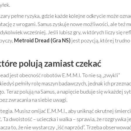
yłek.
szary pełne ryzyka, gdzie każde kolejne odkrycie może ozna
tację z wrogami. Samus zyskuje nowe możliwości, ale też m
edykolwiek wcześniej. Jeśli lubisz gry, w których liczy się ref
byczy,
Metroid Dread (Gra NS)
jest pozycją, której trudno
które polują zamiast czekać
d jest obecność robotów E.M.M.I. To nie są „zwykli”
 kiedyś pełniły rolę maszyn badawczych, jednak ich przezna
o. Teraz polują na Samus, a napięcie buduje się w każdej syt
bez zwracania na siebie uwagi.
ategia. Musisz omijać E.M.M.I., aby uniknąć okrutnej śmierci
. Ta dwoistość – ucieczka i walka – sprawia, że rozgrywka j
acza to, że nie wystarczy „iść naprzód”. Trzeba obserwowa