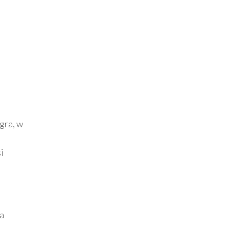
gra, w
i
 a