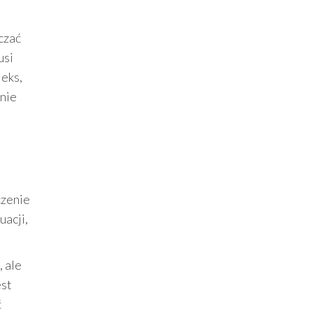
czać
usi
leks,
 nie
czenie
uacji,
, ale
est
ć