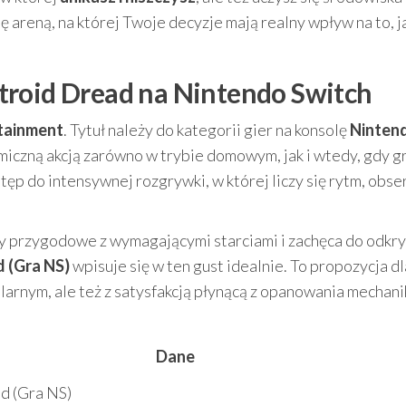
 areną, na której Twoje decyzje mają realny wpływ na to, j
troid Dread na Nintendo Switch
tainment
. Tytuł należy do kategorii gier na konsolę
Ninten
amiczną akcją zarówno w trybie domowym, jak i wtedy, gdy g
p do intensywnej rozgrywki, w której liczy się rytm, obse
nty przygodowe z wymagającymi starciami i zachęca do odkr
 (Gra NS)
wpisuje się w ten gust idealnie. To propozycja dl
larnym, ale też z satysfakcją płynącą z opanowania mechanik
Dane
d (Gra NS)