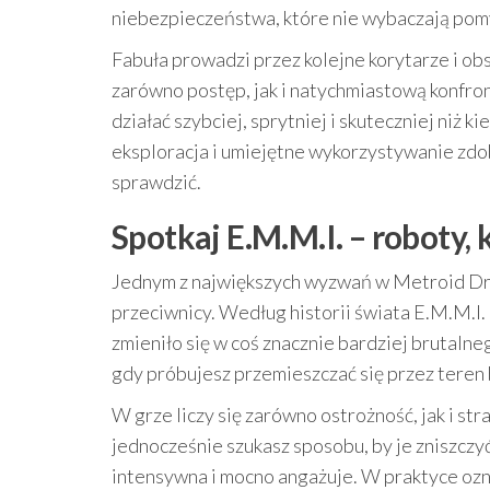
niebezpieczeństwa, które nie wybaczają pom
Fabuła prowadzi przez kolejne korytarze i ob
zarówno postęp, jak i natychmiastową konfron
działać szybciej, sprytniej i skuteczniej niż ki
eksploracja i umiejętne wykorzystywanie zdo
sprawdzić.
Spotkaj E.M.M.I. – roboty, 
Jednym z największych wyzwań w Metroid Drea
przeciwnicy. Według historii świata E.M.M.I.
zmieniło się w coś znacznie bardziej brutalneg
gdy próbujesz przemieszczać się przez teren 
W grze liczy się zarówno ostrożność, jak i str
jednocześnie szukasz sposobu, by je zniszczyć
intensywna i mocno angażuje. W praktyce ozn