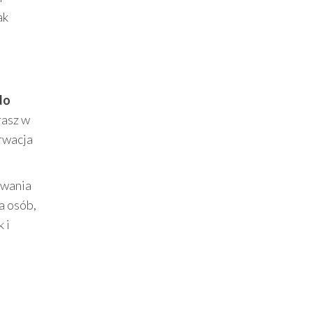
ak
do
rasz w
rwacja
ywania
a osób,
 i