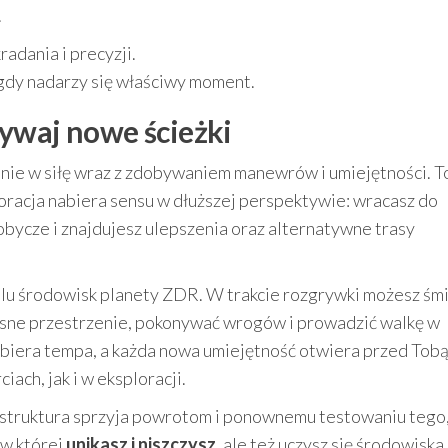
.
adania i precyzji.
gdy nadarzy się właściwy moment.
ywaj nowe ścieżki
nie w siłę wraz z zdobywaniem manewrów i umiejętności. T
oracja nabiera sensu w dłuższej perspektywie: wracasz do
bycze i znajdujesz ulepszenia oraz alternatywne trasy
lu środowisk planety ZDR. W trakcie rozgrywki możesz śm
iasne przestrzenie, pokonywać wrogów i prowadzić walkę w
biera tempa, a każda nowa umiejętność otwiera przed Tob
iach, jak i w eksploracji.
ej struktura sprzyja powrotom i ponownemu testowaniu tego,
 w której
unikasz i niszczysz
, ale też uczysz się środowiska 