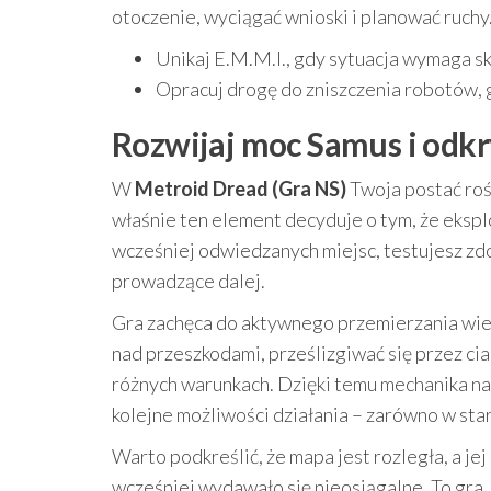
otoczenie, wyciągać wnioski i planować ruchy
Unikaj E.M.M.I., gdy sytuacja wymaga skr
Opracuj drogę do zniszczenia robotów, 
Rozwijaj moc Samus i odkr
W
Metroid Dread (Gra NS)
Twoja postać roś
właśnie ten element decyduje o tym, że ekspl
wcześniej odwiedzanych miejsc, testujesz zdo
prowadzące dalej.
Gra zachęca do aktywnego przemierzania wie
nad przeszkodami, prześlizgiwać się przez c
różnych warunkach. Dzięki temu mechanika na
kolejne możliwości działania – zarówno w starc
Warto podkreślić, że mapa jest rozległa, a j
wcześniej wydawało się nieosiągalne. To gra,