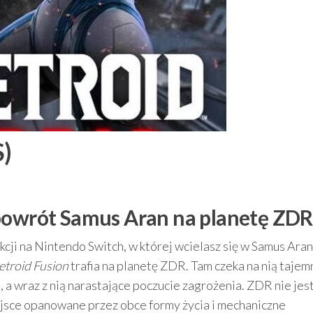
)
 powrót Samus Aran na planetę ZDR
kcji na Nintendo Switch, w której wcielasz się w Samus Aran
troid Fusion
trafia na planetę ZDR. Tam czeka na nią tajem
 a wraz z nią narastające poczucie zagrożenia. ZDR nie jes
jsce opanowane przez obce formy życia i mechaniczne