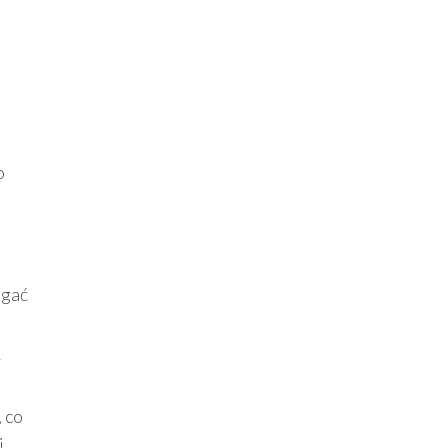
o
igać
ą
 co
i