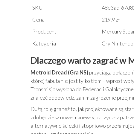
SKU
48e3adf67d8
Cena
219.9 zł
Producent
Mercury Stea
Kategoria
Gry Nintendo
Dlaczego warto zagrać w M
Metroid Dread (Gra NS)
przyciąga połączeni
której fabuła nie jest tylko tłem – wprost wpł
Transmisja wysłana do Federacji Galaktycznej 
znaleźć odpowiedź, zanim zagrożenie przejmie
Dużą rolę gra też to, jak projektowane są star
zdobędziesz nowe manewry, zaczynasz patrzeć
alternatywne ścieżki i stopniowo przełamujesz