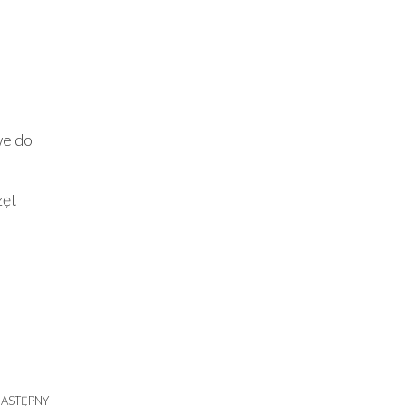
we do
zęt
ASTĘPNY
Następny