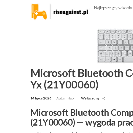
Przejdź
Najlepsze gry w konk
do
treści
Microsoft Bluetooth 
Yx (21Y00060)
14 lipca 2026
Autor
kleo
Wyłączony
Microsoft Bluetooth Com
(21Y00060) — wygoda pra