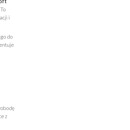
oft
 To
cji i
 go do
zentuje
swobodę
ce z