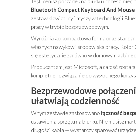
Jeśli cenisz porządek na biurku i chcesz mieć 
Bluetooth Compact Keyboard And Mouse 
zestaw klawiatury i myszy w technologii Blue
pracy w trybie bezprzewodowym.
Wyróżnia go kompaktowa forma oraz standard
własnych nawyków i środowiska pracy. Kolor 
się estetycznie zarówno w domowym gabinecie
Producentem jest Microsoft, a całość został
kompletne rozwiązanie do wygodnego korzyst
Bezprzewodowe połączenie 
ułatwiają codzienność
W tym zestawie zastosowano
łączność bez
ustawienia sprzętu na biurku. Nie musisz mar
długości kabla — wystarczy sparować urządze