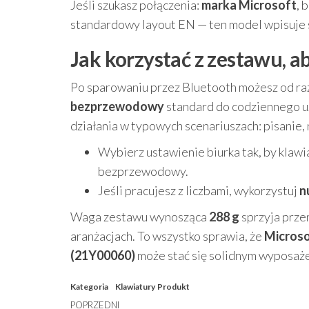
Jeśli szukasz połączenia:
marka Microsoft
, 
standardowy layout EN — ten model wpisuje s
Jak korzystać z zestawu, a
Po sparowaniu przez Bluetooth możesz od raz
bezprzewodowy
standard do codziennego uż
działania w typowych scenariuszach: pisanie,
Wybierz ustawienie biurka tak, by klawi
bezprzewodowy.
Jeśli pracujesz z liczbami, wykorzystuj
n
Waga zestawu wynosząca
288 g
sprzyja prze
aranżacjach. To wszystko sprawia, że
Microso
(21Y00060)
może stać się solidnym wyposaż
Kategoria
Klawiatury
Produkt
Nawigacja
Poprzedni
POPRZEDNI