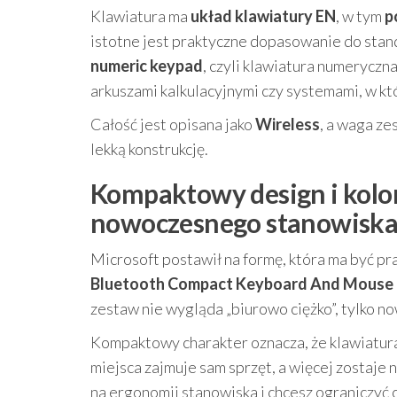
Klawiatura ma
układ klawiatury EN
, w tym
p
istotne jest praktyczne dopasowanie do stan
numeric keypad
, czyli klawiatura numeryczn
arkuszami kalkulacyjnymi czy systemami, w k
Całość jest opisana jako
Wireless
, a waga z
lekką konstrukcję.
Kompaktowy design i kolor 
nowoczesnego stanowisk
Microsoft postawił na formę, która ma być p
Bluetooth Compact Keyboard And Mouse 
zestaw nie wygląda „biurowo ciężko”, tylko n
Kompaktowy charakter oznacza, że klawiatura
miejsca zajmuje sam sprzęt, a więcej zostaje 
na ergonomii stanowiska i chcesz ograniczyć 