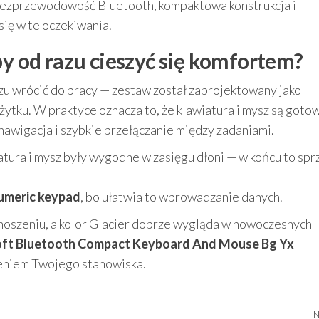
bezprzewodowość Bluetooth, kompaktowa konstrukcja i
ię w te oczekiwania.
by od razu cieszyć się komfortem?
u wrócić do pracy — zestaw został zaprojektowany jako
ytku. W praktyce oznacza to, że klawiatura i mysz są goto
 nawigacja i szybkie przełączanie między zadaniami.
atura i mysz były wygodne w zasięgu dłoni — w końcu to spr
umeric keypad
, bo ułatwia to wprowadzanie danych.
noszeniu, a kolor Glacier dobrze wygląda w nowoczesnych
ft Bluetooth Compact Keyboard And Mouse Bg Yx
eniem Twojego stanowiska.
N