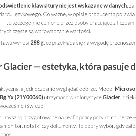
odświetlenie klawiatury nie jest wskazane w danych
, za
dardu językowego. Co ważne, w opisie producenta pojawia 
a — to szczególnie cenione przez osoby pracujące z liczbami
tórych częste są wprowadzanie wartości.
estawu wynosi
288 g
, co przekłada się na wygodę przenoszen
Glacier — estetyka, która pasuje 
a
raktyczna, a jednocześnie wyglądać dobrze. Model
Microso
Bg Yx (21Y00060)
utrzymano w kolorystyce
Glacier
, dzięk
owocześnie i świeżo.
 i mysz są przygotowane na realia pracy przy komputerze 
na monitor, notatki czy dokumenty. To dobry wybór, gdy zale
chaos.