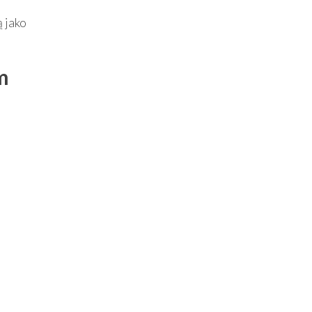
 jako
m