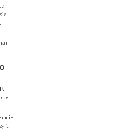
 to
się
,
ia i
do
ft
i czemu
— mniej
ży Ci