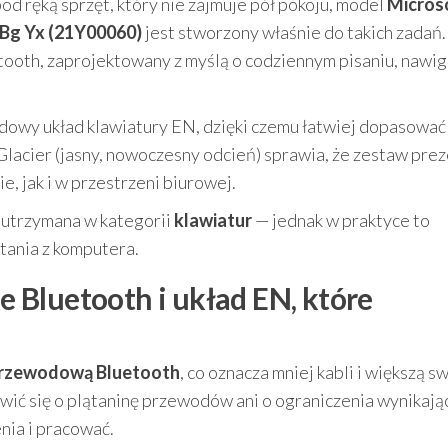
pod ręką sprzęt, który nie zajmuje pół pokoju, model
Micros
Bg Yx (21Y00060)
jest stworzony właśnie do takich zadań.
tooth, zaprojektowany z myślą o codziennym pisaniu, nawiga
owy układ klawiatury EN, dzięki czemu łatwiej dopasować
Glacier (jasny, nowoczesny odcień) sprawia, że zestaw pre
, jak i w przestrzeni biurowej.
a utrzymana w kategorii
klawiatur
— jednak w praktyce to
ania z komputera.
Bluetooth i układ EN, które
przewodową Bluetooth
, co oznacza mniej kabli i większą 
twić się o plątaninę przewodów ani o ograniczenia wynikają
nia i pracować.