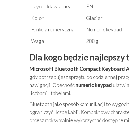
Layout klawiatury
EN
Kolor
Glacier
Funkcja numeryczna
Numeric keypad
Waga
288 g
Dla kogo będzie najlepszy 
Microsoft Bluetooth Compact Keyboard 
gdy potrzebujesz sprzętu do codziennej pracy
nawigacji. Obecność
numeric keypad
ułatwia
liczbami i tabelami.
Bluetooth jako sposób komunikacji to wygodne
ograniczyć liczbę kabli. Kompaktowy charakte
chcesz maksymalnie wykorzystać dostępne mi