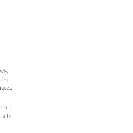
edy,
kiej
jące z
dku i
 a Ty