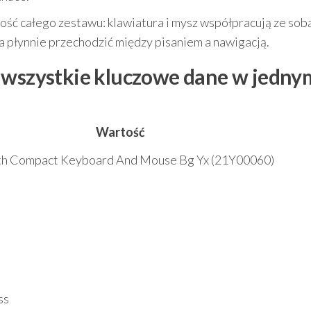
ość całego zestawu: klawiatura i mysz współpracują ze sobą
a płynnie przechodzić między pisaniem a nawigacją.
— wszystkie kluczowe dane w jedny
Wartość
th Compact Keyboard And Mouse Bg Yx (21Y00060)
ss