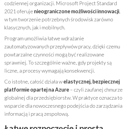
codziennej organizacji. Microsoft Project Standard
2021 oferuje
nieograniczone możliwości innowacji
,
w tym tworzenie potrzebnych środowisk zarówno
klasycznych, jak i mobilnych.
Program umożliwia łatwe wdrażanie
zautomatyzowanych przepływów pracy, dzięki czemu
powtarzalne czynności mogą być realizowane
sprawniej. To szczególnie ważne, gdy projekty są
liczne, a procesy wymagają konsekwencji.
Co istotne, całość działa w
elastycznej, bezpiecznej
platformie opartej na Azure
– czyli zaufanej chmurze
globalnej dla przedsiębiorstw. W praktyce oznacza to
wsparcie dla nowoczesnego podejścia do zarządzania
informacją i pracą zespołową.
Łatwe rozpoczęcie i prosta