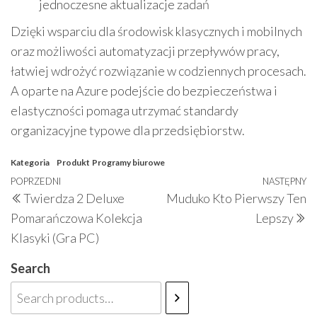
jednoczesne aktualizacje zadań
Dzięki wsparciu dla środowisk klasycznych i mobilnych
oraz możliwości automatyzacji przepływów pracy,
łatwiej wdrożyć rozwiązanie w codziennych procesach.
A oparte na Azure podejście do bezpieczeństwa i
elastyczności pomaga utrzymać standardy
organizacyjne typowe dla przedsiębiorstw.
Kategoria
Produkt
Programy biurowe
Nawigacja
Poprzedni
POPRZEDNI
NASTĘPNY
N
Twierdza 2 Deluxe
Muduko Kto Pierwszy Ten
wpisu
wpis
w
Pomarańczowa Kolekcja
Lepszy
Klasyki (Gra PC)
Search