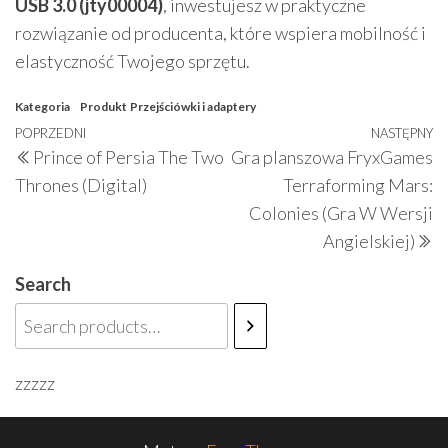
USB 3.0 (jty00004)
, inwestujesz w praktyczne
rozwiązanie od producenta, które wspiera mobilność i
elastyczność Twojego sprzętu.
Kategoria
Produkt
Przejściówki i adaptery
Nawigacja
Poprzedni
POPRZEDNI
NASTĘPNY
N
Prince of Persia The Two
Gra planszowa FryxGames
wpisu
wpis
w
Thrones (Digital)
Terraforming Mars:
Colonies (Gra W Wersji
Angielskiej)
Search
zzzzz