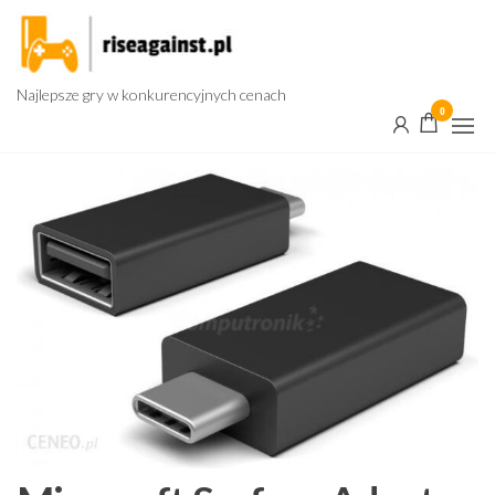
Przejdź
do
treści
Najlepsze gry w konkurencyjnych cenach
0