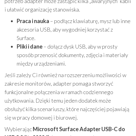
potrzeb adapter może zastąpić kilka „awaryjnych” kabli
i ułatwić organizację stanowiska.
Praca i nauka
– podłącz klawiaturę, mysz lub inne
akcesoria USB, aby wygodniej korzystać z
Surface.
Pliki i dane
– dołącz dysk USB, aby w prosty
sposób przenosić dokumenty, zdjęcia i materiały
między urządzeniami.
Jeśli zależy Ci również na rozszerzeniu możliwości w
zakresie monitorów, adapter pomaga stworzyć
funkcjonalne połączenia w ramach codziennego
użytkowania. Dzięki temu jeden dodatek może
obsłużyć kilka scenariuszy, które najczęściej pojawiają
się w pracy domowej i biurowej.
Wybierając
Microsoft Surface Adapter USB-C do