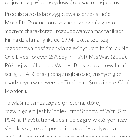
wojny mogącej zadecydować o losach całej krainy.
Produkcja została przygotowana przez studio
Monolith Productions, znane z tworzenia gier o
mocnym charakterze i rozbudowanych mechanikach.
Firma działa na rynku od 1994 roku, a szerszą
rozpoznawalność zdobyła dzięki tytułom takim jak No
One Lives Forever 2: A Spy in H.A.R.M.’s Way (2002).
Później współpraca z Warner Bros. zaowocowała m.in.
serią F.E.A.R. oraz jedną z najbardziej znanych gier
osadzonych w uniwersum Tolkiena – Śródziemie: Cień
Mordoru.
To właśnie tam zaczęła się historia, której
rozwinięciem jest Middle-Earth Shadow of War (Gra
PS4) na PlayStation 4. Jeśli lubisz gry, w których liczy
się taktyka, rozwój postaci i poczucie wpływu na
konflikt, ten tytuł może szybko zyskać miejsce w Twojej