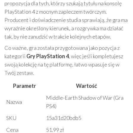
propozycja dla tych, którzy szukają tytułu na konsolę
PlayStation 4 z mocnym zapleczem twórczym.
Producent i doświadczenie studia sprawiają, że gra ma
wyraźnie określony kierunek, a rozgrywka ma działać
tak, by nie zanudzić w trakcie kolejnych etapów.
Co ważne, gra została przygotowana jako pozycja z
kategorii
Gry PlayStation 4
, więc jeśli kompletujesz
swoją kolekcję na tę platformę, łatwo wpasuje się w
Twój zestaw.
Parametr
Wartość
Middle-Earth Shadow of War (Gra
Nazwa
PS4)
SKU
15a31d20bdb5
Cena
51.99 zł