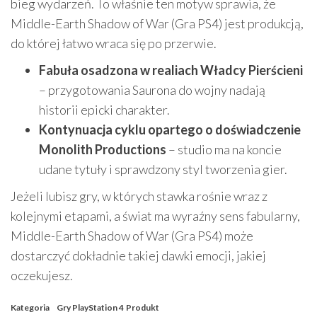
bieg wydarzeń. To właśnie ten motyw sprawia, że
Middle-Earth Shadow of War (Gra PS4) jest produkcją,
do której łatwo wraca się po przerwie.
Fabuła osadzona w realiach Władcy Pierścieni
– przygotowania Saurona do wojny nadają
historii epicki charakter.
Kontynuacja cyklu opartego o doświadczenie
Monolith Productions
– studio ma na koncie
udane tytuły i sprawdzony styl tworzenia gier.
Jeżeli lubisz gry, w których stawka rośnie wraz z
kolejnymi etapami, a świat ma wyraźny sens fabularny,
Middle-Earth Shadow of War (Gra PS4) może
dostarczyć dokładnie takiej dawki emocji, jakiej
oczekujesz.
Kategoria
Gry PlayStation 4
Produkt