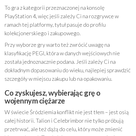
To gra z kategorii przeznaczonej na konsolę
PlayStation 4, więc jeśli zależy Ci na rozgrywce w
ramach tej platformy, tytuł pasuje do profilu
kolekcjonerskiego i zakupowego.
Przy wyborze gry warto też zwrócić uwagę na
klasyfikację PEGI, która w danych wejściowych nie
została jednoznacznie podana. Jeśli zależy Ci na
dokładnym dopasowaniu do wieku, najlepiej sprawdzić
szczegóły w miejscu zakupu lub na opakowaniu.
Co zyskujesz, wybierając grę o
wojennym ciężarze
W świecie Śródziemia konflikt nie jest tłem – jest osią
całej historii. Talion i Celebrimbor nie tylko próbują
przetrwać, ale też dążą do celu, który może zmienić