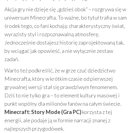
Akcja gry nie dzieje się „gdzieś obok” – rozgrywa się w
uniwersum Minecrafta. To ważne, bo tytuł trafia w sam
środek tego, co fani kochają: charakterystyczny świat,
wyrazisty styl i rozpoznawalną atmosferę.
Jednocześnie dostajesz historię zaprojektowaną tak,
by wciągać jak opowieść, a nie wyłącznie zestaw
zadań.
Warto też podkreślić, że w grze czuć dziedzictwo
Minecrafta, który w krótkim czasie od pierwszej
grywalnej wersji stał się prawdziwym fenomenem.
Dziś to nie tylko gra – to element kultury masowej i
punkt wspólny dla milionów fanów na całym świecie.
Minecraft: Story Mode (Gra PC)
korzysta z tej
energii, ale podaje ją w formie narracji znanej z
najlepszych przygodówek.