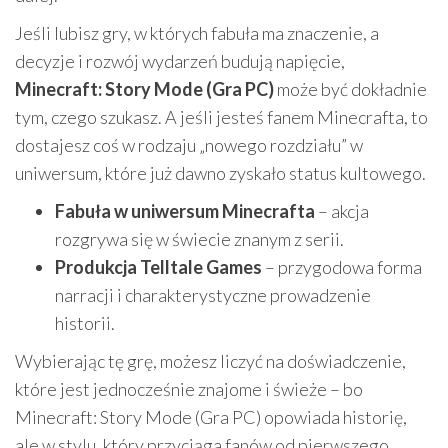
Jeśli lubisz gry, w których fabuła ma znaczenie, a
decyzje i rozwój wydarzeń budują napięcie,
Minecraft: Story Mode (Gra PC)
może być dokładnie
tym, czego szukasz. A jeśli jesteś fanem Minecrafta, to
dostajesz coś w rodzaju „nowego rozdziału” w
uniwersum, które już dawno zyskało status kultowego.
Fabuła w uniwersum Minecrafta
– akcja
rozgrywa się w świecie znanym z serii.
Produkcja Telltale Games
– przygodowa forma
narracji i charakterystyczne prowadzenie
historii.
Wybierając tę grę, możesz liczyć na doświadczenie,
które jest jednocześnie znajome i świeże – bo
Minecraft: Story Mode (Gra PC) opowiada historię,
ale w stylu, który przyciąga fanów od pierwszego