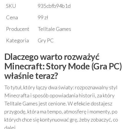
SKU
935cbfb94b1d
Cena
99 zł
Producent
Telltale Games
Kategoria
Gry PC
Dlaczego warto rozważyć
Minecraft: Story Mode (Gra PC)
właśnie teraz?
To tytuł, który łączy dwa światy: rozpoznawalny styl
Minecrafta i sposób opowiadania historii, za który
Telltale Games jest cenione. W efekcie dostajesz
przygodę, która ma tempo, atmosferę i momenty, po
których chce się kontynuować grę, żeby zobaczyć, co
dalej.