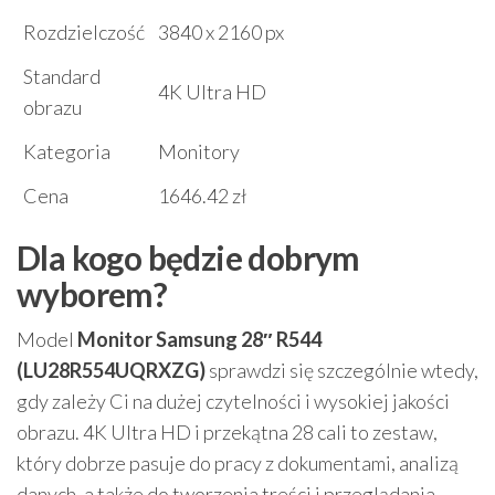
Rozdzielczość
3840 x 2160 px
Standard
4K Ultra HD
obrazu
Kategoria
Monitory
Cena
1646.42 zł
Dla kogo będzie dobrym
wyborem?
Model
Monitor Samsung 28″ R544
(LU28R554UQRXZG)
sprawdzi się szczególnie wtedy,
gdy zależy Ci na dużej czytelności i wysokiej jakości
obrazu. 4K Ultra HD i przekątna 28 cali to zestaw,
który dobrze pasuje do pracy z dokumentami, analizą
danych, a także do tworzenia treści i przeglądania