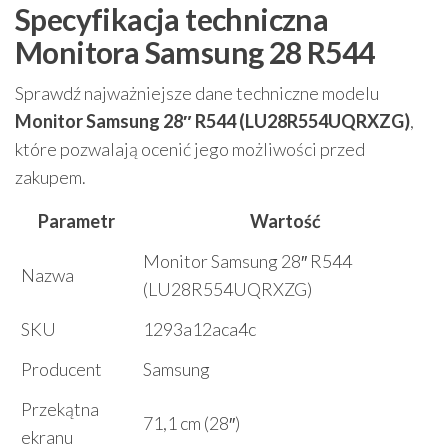
Specyfikacja techniczna
Monitora Samsung 28 R544
Sprawdź najważniejsze dane techniczne modelu
Monitor Samsung 28″ R544 (LU28R554UQRXZG)
,
które pozwalają ocenić jego możliwości przed
zakupem.
Parametr
Wartość
Monitor Samsung 28″ R544
Nazwa
(LU28R554UQRXZG)
SKU
1293a12aca4c
Producent
Samsung
Przekątna
71,1 cm (28″)
ekranu