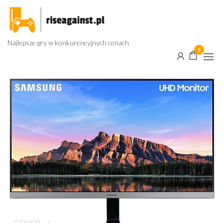
Przejdź
do
treści
Najlepsze gry w konkurencyjnych cenach
0