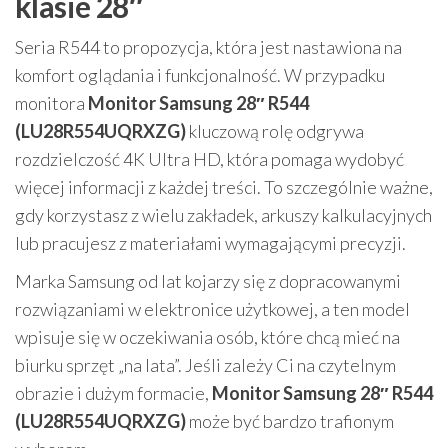
klasie 28″
Seria R544 to propozycja, która jest nastawiona na
komfort oglądania i funkcjonalność. W przypadku
monitora
Monitor Samsung 28″ R544
(LU28R554UQRXZG)
kluczową rolę odgrywa
rozdzielczość 4K Ultra HD, która pomaga wydobyć
więcej informacji z każdej treści. To szczególnie ważne,
gdy korzystasz z wielu zakładek, arkuszy kalkulacyjnych
lub pracujesz z materiałami wymagającymi precyzji.
Marka Samsung od lat kojarzy się z dopracowanymi
rozwiązaniami w elektronice użytkowej, a ten model
wpisuje się w oczekiwania osób, które chcą mieć na
biurku sprzęt „na lata”. Jeśli zależy Ci na czytelnym
obrazie i dużym formacie,
Monitor Samsung 28″ R544
(LU28R554UQRXZG)
może być bardzo trafionym