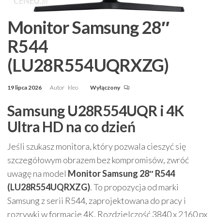
Monitor Samsung 28″
R544
(LU28R554UQRXZG)
19 lipca 2026
Autor
kleo
Wyłączony
Samsung U28R554UQR i 4K
Ultra HD na co dzień
Jeśli szukasz monitora, który pozwala cieszyć się
szczegółowym obrazem bez kompromisów, zwróć
uwagę na model
Monitor Samsung 28″ R544
(LU28R554UQRXZG)
. To propozycja od marki
Samsung z serii R544, zaprojektowana do pracy i
rozrywki w formacie 4K. Rozdzielczość 3840 x 2160 px