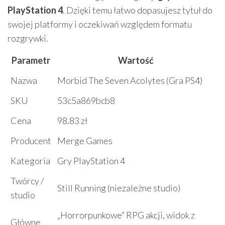
PlayStation 4
. Dzięki temu łatwo dopasujesz tytuł do
swojej platformy i oczekiwań względem formatu
rozgrywki.
Parametr
Wartość
Nazwa
Morbid The Seven Acolytes (Gra PS4)
SKU
53c5a869bcb8
Cena
98.83 zł
Producent
Merge Games
Kategoria
Gry PlayStation 4
Twórcy /
Still Running (niezależne studio)
studio
„Horrorpunkowe” RPG akcji, widok z
Główne