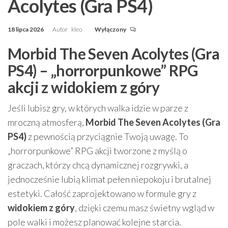
Acolytes (Gra PS4)
18 lipca 2026
Autor
kleo
Wyłączony
Morbid The Seven Acolytes (Gra
PS4) – „horrorpunkowe” RPG
akcji z widokiem z góry
Jeśli lubisz gry, w których walka idzie w parze z
mroczną atmosferą,
Morbid The Seven Acolytes (Gra
PS4)
z pewnością przyciągnie Twoją uwagę. To
„horrorpunkowe” RPG akcji tworzone z myślą o
graczach, którzy chcą dynamicznej rozgrywki, a
jednocześnie lubią klimat pełen niepokoju i brutalnej
estetyki. Całość zaprojektowano w formule gry z
widokiem z góry
, dzięki czemu masz świetny wgląd w
pole walki i możesz planować kolejne starcia.