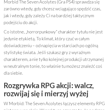
Morbid The Seven Acolytes (Gra PS4) sprawdza się
zarówno wtedy, gdy chcesz wciągająco spędzić czas,
jak i wtedy, gdy zależy Ci na bardziej taktycznym
podejściu do akcji.
Co istotne, „horrorpunkowy” charakter tytułu nie jest
jedynie etykietą. To klimat, który czuć w całym
doświadczeniu – od napięcia w starciach po ogólną
stylistykę świata. Jeśli szukasz gry z wyraźnym
charakterem, a nie tylko kolejnej produkcji utrzymanej
w neutralnym tonie, to właśnie tu możesz znaleźć coś
dla siebie.
Rozgrywka RPG akcji: walcz,
rozwijaj się i mierzyj wyżej
W Morbid: The Seven Acolytes łączysz elementy RPG