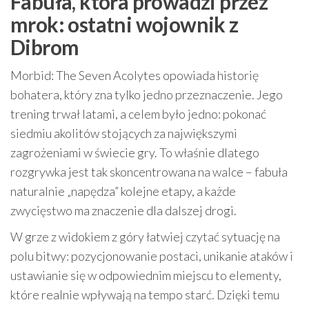
Fabuła, która prowadzi przez
mrok: ostatni wojownik z
Dibrom
Morbid: The Seven Acolytes opowiada historię
bohatera, który zna tylko jedno przeznaczenie. Jego
trening trwał latami, a celem było jedno: pokonać
siedmiu akolitów stojących za największymi
zagrożeniami w świecie gry. To właśnie dlatego
rozgrywka jest tak skoncentrowana na walce – fabuła
naturalnie „napędza” kolejne etapy, a każde
zwycięstwo ma znaczenie dla dalszej drogi.
W grze z widokiem z góry łatwiej czytać sytuację na
polu bitwy: pozycjonowanie postaci, unikanie ataków i
ustawianie się w odpowiednim miejscu to elementy,
które realnie wpływają na tempo starć. Dzięki temu