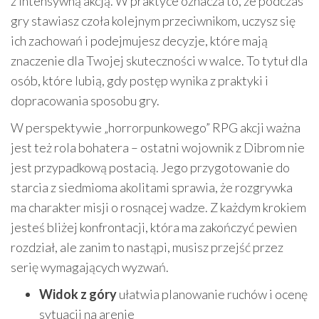
z intensywną akcją. W praktyce oznacza to, że podczas
gry stawiasz czoła kolejnym przeciwnikom, uczysz się
ich zachowań i podejmujesz decyzje, które mają
znaczenie dla Twojej skuteczności w walce. To tytuł dla
osób, które lubią, gdy postęp wynika z praktyki i
dopracowania sposobu gry.
W perspektywie „horrorpunkowego” RPG akcji ważna
jest też rola bohatera – ostatni wojownik z Dibrom nie
jest przypadkową postacią. Jego przygotowanie do
starcia z siedmioma akolitami sprawia, że rozgrywka
ma charakter misji o rosnącej wadze. Z każdym krokiem
jesteś bliżej konfrontacji, która ma zakończyć pewien
rozdział, ale zanim to nastąpi, musisz przejść przez
serię wymagających wyzwań.
Widok z góry
ułatwia planowanie ruchów i ocenę
sytuacji na arenie