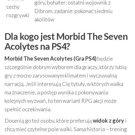
góry, bohater: ostatni wojownik z
cechy
Dibrom, zadanie: pokonać siedmiu
rozgrywki
akolitów
Dla kogo jest Morbid The Seven
Acolytes na PS4?
Morbid The Seven Acolytes (Gra PS4)
będzie
szczególnie dobrym wyborem dla graczy, którzy lubią
gry z mocno zarysowanym klimatem i wyczuwalną
narracją. Jeśli interesują Cię tytuły, w których walka
ma znaczenie, a postęp wynika z pokonywania
kolejnych wyzwań, to ten wariant RPG akcji może
spełnić oczekiwania.
Docenią go też osoby, które preferują
widok z góry
i
chcą mieć czytelne pole walki. Sama historia – trening