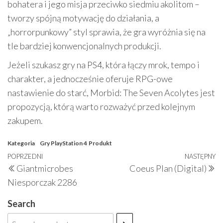
bohatera i jego misja przeciwko siedmiu akolitom –
tworzy spójną motywację do działania, a
„horrorpunkowy” styl sprawia, że gra wyróżnia się na
tle bardziej konwencjonalnych produkcji.
Jeżeli szukasz gry na PS4, która łączy mrok, tempo i
charakter, a jednocześnie oferuje RPG-owe
nastawienie do starć, Morbid: The Seven Acolytes jest
propozycją, którą warto rozważyć przed kolejnym
zakupem.
Kategoria
Gry PlayStation 4
Produkt
Nawigacja
Poprzedni
POPRZEDNI
NASTĘPNY
N
Giantmicrobes
Coeus Plan (Digital)
wpisu
wpis
w
Niesporczak 2286
Search