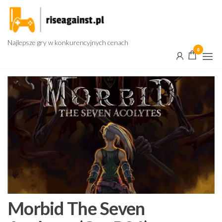
Przejdź
do
treści
Najlepsze gry w konkurencyjnych cenach
0
Morbid The Seven