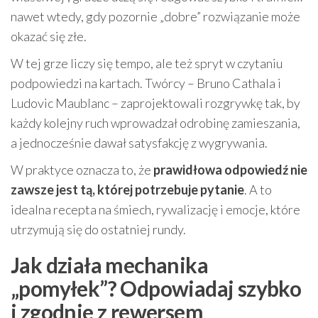
nawet wtedy, gdy pozornie „dobre” rozwiązanie może
okazać się złe.
W tej grze liczy się tempo, ale też spryt w czytaniu
podpowiedzi na kartach. Twórcy – Bruno Cathala i
Ludovic Maublanc – zaprojektowali rozgrywkę tak, by
każdy kolejny ruch wprowadzał odrobinę zamieszania,
a jednocześnie dawał satysfakcję z wygrywania.
W praktyce oznacza to, że
prawidłowa odpowiedź nie
zawsze jest tą, której potrzebuje pytanie
. A to
idealna recepta na śmiech, rywalizację i emocje, które
utrzymują się do ostatniej rundy.
Jak działa mechanika
„pomyłek”? Odpowiadaj szybko
i zgodnie z rewersem