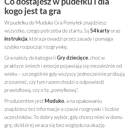
Co dostajesz w pudełku i dla
kogo jest ta gra
W pudełku do Muduko Gra Pomyłek znajdziesz
wszystko, czego potrzeba do startu. Są
54 karty
oraz
instrukcja
, która prowadzi przez zasady i pomaga
szybko rozpocząć rozgrywkę.
Gra należy do kategorii
Gry dziecięce
, choć w
praktyce śmiech i emocje pojawiają się niezależnie od
wieku – szczególnie gdy wszyscy jednocześnie próbują
zrozumieć, czy tym razem chodzi o odpowiedź
prawidłową, czy o tę „pomyłkową”.
Producentem jest
Muduko
, a na opakowaniu
znajdziesz też informacje o czasie rozgrywki i liczbie
uczestników. To dobry wybór, gdy chcesz mieć w domu
grę, do której wraca się bez względu na okazję.