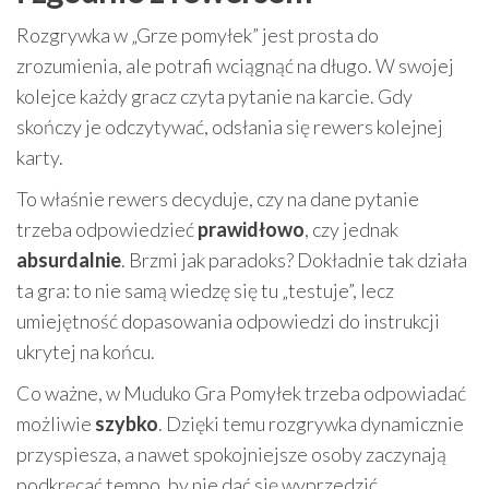
Rozgrywka w „Grze pomyłek” jest prosta do
zrozumienia, ale potrafi wciągnąć na długo. W swojej
kolejce każdy gracz czyta pytanie na karcie. Gdy
skończy je odczytywać, odsłania się rewers kolejnej
karty.
To właśnie rewers decyduje, czy na dane pytanie
trzeba odpowiedzieć
prawidłowo
, czy jednak
absurdalnie
. Brzmi jak paradoks? Dokładnie tak działa
ta gra: to nie samą wiedzę się tu „testuje”, lecz
umiejętność dopasowania odpowiedzi do instrukcji
ukrytej na końcu.
Co ważne, w Muduko Gra Pomyłek trzeba odpowiadać
możliwie
szybko
. Dzięki temu rozgrywka dynamicznie
przyspiesza, a nawet spokojniejsze osoby zaczynają
podkręcać tempo, by nie dać się wyprzedzić.