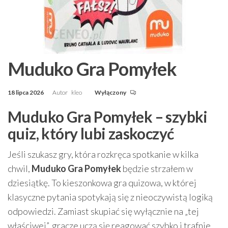
Muduko Gra Pomyłek
18 lipca 2026
Autor
kleo
Wyłączony
Muduko Gra Pomyłek – szybki
quiz, który lubi zaskoczyć
Jeśli szukasz gry, która rozkręca spotkanie w kilka
chwil,
Muduko Gra Pomyłek
będzie strzałem w
dziesiątkę. To kieszonkowa gra quizowa, w której
klasyczne pytania spotykają się z nieoczywistą logiką
odpowiedzi. Zamiast skupiać się wyłącznie na „tej
właściwej”, gracze uczą się reagować szybko i trafnie…