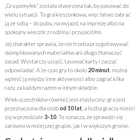
„Gra pomyłek” została stworzona tak, by pasować do
wielu sytuacji. To gra kieszonkowa, więc łatwo zabrać
ją ze sobą – do pubu, na wyjazd, na imprezę albo na
spokojny wieczór z rodziną i przyjaciółmi.
Jej charakter sprawia, że nie trzeba przygotowywać
skomplikowanych materiałów ani długo tłumaczyć
zasad. Wystarczy usiąść, tasować karty i zacząć
odpowiadać. A że czas gry to około
20 minut
, można
wpleść ją między inne aktywności albo zagrać kilka
razy, za każdym razem w innym składzie.
Wiek uczestników również jest elastyczny: gra jest
przeznaczona dla osób
od 10 lat
, a liczba graczy mieści
się w przedziale
3–10
. To oznacza, że sprawdzi się
zarówno w mniejszej grupie, jak i w większym gronie.