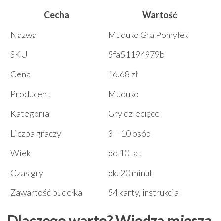
Cecha
Wartość
Nazwa
Muduko Gra Pomyłek
SKU
5fa51194979b
Cena
16.68 zł
Producent
Muduko
Kategoria
Gry dziecięce
Liczba graczy
3 – 10 osób
Wiek
od 10 lat
Czas gry
ok. 20 minut
Zawartość pudełka
54 karty, instrukcja
Dlaczego warto? Wiedza miesza