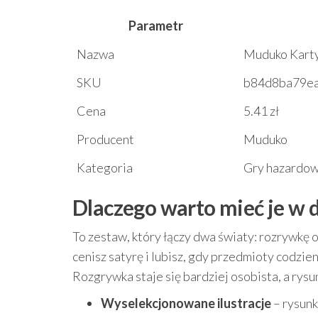
Parametr
Nazwa
Muduko Kart
SKU
b84d8ba79e
Cena
5.41 zł
Producent
Muduko
Kategoria
Gry hazardo
Dlaczego warto mieć je w
To zestaw, który łączy dwa światy: rozrywkę o
cenisz satyrę i lubisz, gdy przedmioty codzie
Rozgrywka staje się bardziej osobista, a rysu
Wyselekcjonowane ilustracje
– rysunk