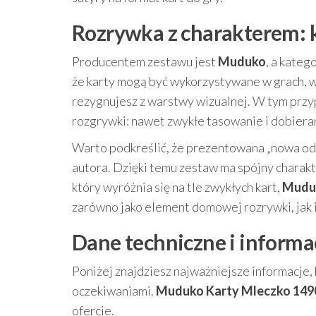
Rozrywka z charakterem:
Producentem zestawu jest
Muduko
, a kateg
że karty mogą być wykorzystywane w grach, w 
rezygnujesz z warstwy wizualnej. W tym przy
rozgrywki: nawet zwykłe tasowanie i dobieran
Warto podkreślić, że prezentowana „nowa od
autora. Dzięki temu zestaw ma spójny charakte
który wyróżnia się na tle zwykłych kart,
Muduk
zarówno jako element domowej rozrywki, jak i
Dane techniczne i informa
Poniżej znajdziesz najważniejsze informacje
oczekiwaniami.
Muduko Karty Mleczko 149
ofercie.