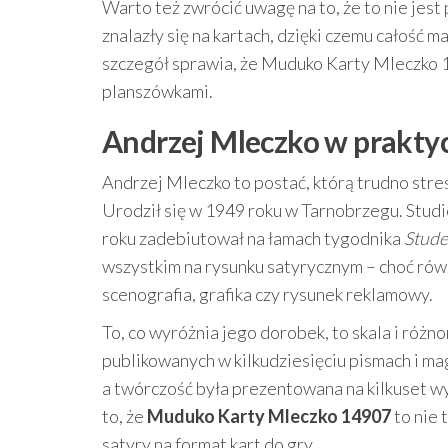
Warto też zwrócić uwagę na to, że to nie jes
znalazły się na kartach, dzięki czemu całość m
szczegół sprawia, że Muduko Karty Mleczko 1
planszówkami.
Andrzej Mleczko w praktyce
Andrzej Mleczko to postać, którą trudno streśc
Urodził się w 1949 roku w Tarnobrzegu. Studi
roku zadebiutował na łamach tygodnika
Stude
wszystkim na rysunku satyrycznym – choć równi
scenografia, grafika czy rysunek reklamowy.
To, co wyróżnia jego dorobek, to skala i różn
publikowanych w kilkudziesięciu pismach i ma
a twórczość była prezentowana na kilkuset wy
to, że
Muduko Karty Mleczko 14907
to nie 
satyry na format kart do gry.