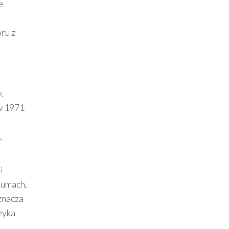
e
ru z
.
 w 1971
,
i
bumach,
znacza
zyka