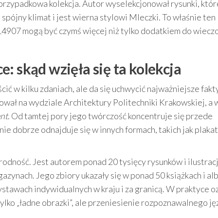
t przypadkowa kolekcja. Autor wyselekcjonował rysunki, któr
a spójny klimat i jest wierna stylowi Mleczki. To właśnie ten
4907 mogą być czymś więcej niż tylko dodatkiem do wieczo
: skąd wzięła się ta kolekcja
ić w kilku zdaniach, ale da się uchwycić najważniejsze fakty
ował na wydziale Architektury Politechniki Krakowskiej, a
nt
. Od tamtej pory jego twórczość koncentruje się przede
e dobrze odnajduje się w innych formach, takich jak plakat
orodność. Jest autorem ponad 20 tysięcy rysunków i ilustracj
gazynach. Jego zbiory ukazały się w ponad 50 książkach i al
stawach indywidualnych w kraju i za granicą. W praktyce o
tylko „ładne obrazki”, ale przeniesienie rozpoznawalnego ję