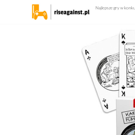
Przejdź
Najlepsze gry w konk
do
treści