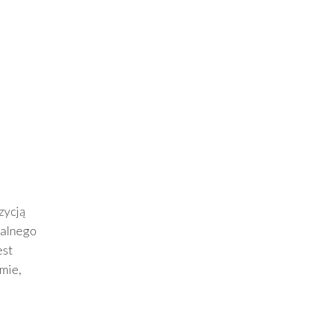
zycją
walnego
est
mie,