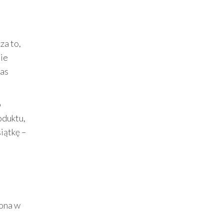
za to,
nie
zas
o
oduktu,
iątkę –
lona w