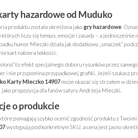
 karty hazardowe od Muduko
oria produktu została określona jako
gry hazardowe
. Oznac
których liczy się tempo, emocje i zasady – a jednocześnie 
padku humor Mleczki działa jak dodatkowy „smaczek” podc
ie kart nabiera lekkości.
słona” to efekt specjalnego doboru rysunków przez sameg
r i nie przypomina przypadkowej grafiki. Jeżeli szukasz pr
o Karty Mleczko 14907
może okazać się strzałem w dzies
 jako propozycja dla fanów satyry Andrzeja Mleczki.
cje o produkcie
, które pomagają szybko ocenić zgodność produktu z Twoimi
07
występują pod konkretnym SKU, a cena jest jasno okreś