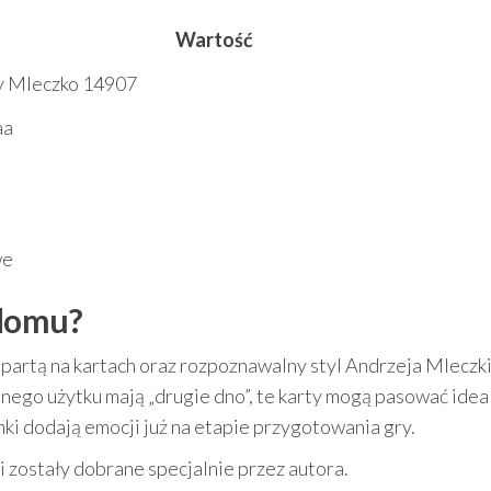
Wartość
y Mleczko 14907
aa
we
 domu?
partą na kartach oraz rozpoznawalny styl Andrzeja Mleczki.
nnego użytku mają „drugie dno”, te karty mogą pasować idea
nki dodają emocji już na etapie przygotowania gry.
i zostały dobrane specjalnie przez autora.