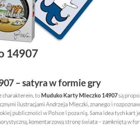
o 14907
07 – satyra w formie gry
 z charakterem, to
Muduko Karty Mleczko 14907
są propo
ycznymi ilustracjami Andrzeja Mleczki, znanego i rozpozna
okiej publiczności w Polsce i poza nią. Sama idea tych kart j
morystyczną, komentarzową stronę świata – zamkniętą w for