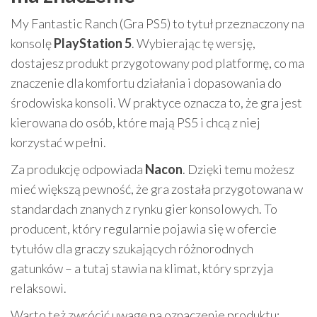
My Fantastic Ranch (Gra PS5) to tytuł przeznaczony na
konsolę
PlayStation 5
. Wybierając tę wersję,
dostajesz produkt przygotowany pod platformę, co ma
znaczenie dla komfortu działania i dopasowania do
środowiska konsoli. W praktyce oznacza to, że gra jest
kierowana do osób, które mają PS5 i chcą z niej
korzystać w pełni.
Za produkcję odpowiada
Nacon
. Dzięki temu możesz
mieć większą pewność, że gra została przygotowana w
standardach znanych z rynku gier konsolowych. To
producent, który regularnie pojawia się w ofercie
tytułów dla graczy szukających różnorodnych
gatunków – a tutaj stawia na klimat, który sprzyja
relaksowi.
Warto też zwrócić uwagę na oznaczenie produktu: