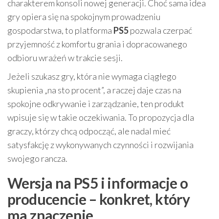
charakterem konsoli nowej generacji. Choć sama idea
gry opiera się na spokojnym prowadzeniu
gospodarstwa, to platforma
PS5
pozwala czerpać
przyjemność z komfortu grania i dopracowanego
odbioru wrażeń w trakcie sesji.
Jeżeli szukasz gry, która nie wymaga ciągłego
skupienia „na sto procent”, a raczej daje czas na
spokojne odkrywanie i zarządzanie, ten produkt
wpisuje się w takie oczekiwania. To propozycja dla
graczy, którzy chcą odpocząć, ale nadal mieć
satysfakcję z wykonywanych czynności i rozwijania
swojego rancza.
Wersja na PS5 i informacje o
producencie – konkret, który
ma znaczenie