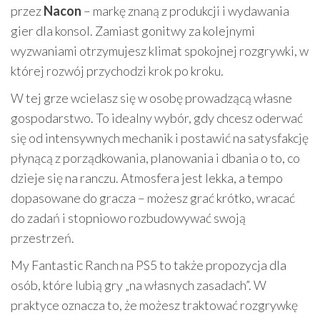
przez
Nacon
– markę znaną z produkcji i wydawania
gier dla konsol. Zamiast gonitwy za kolejnymi
wyzwaniami otrzymujesz klimat spokojnej rozgrywki, w
której rozwój przychodzi krok po kroku.
W tej grze wcielasz się w osobę prowadzącą własne
gospodarstwo. To idealny wybór, gdy chcesz oderwać
się od intensywnych mechanik i postawić na satysfakcję
płynącą z porządkowania, planowania i dbania o to, co
dzieje się na ranczu. Atmosfera jest lekka, a tempo
dopasowane do gracza – możesz grać krótko, wracać
do zadań i stopniowo rozbudowywać swoją
przestrzeń.
My Fantastic Ranch na PS5 to także propozycja dla
osób, które lubią gry „na własnych zasadach”. W
praktyce oznacza to, że możesz traktować rozgrywkę