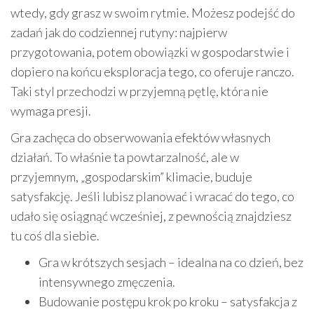
wtedy, gdy grasz w swoim rytmie. Możesz podejść do
zadań jak do codziennej rutyny: najpierw
przygotowania, potem obowiązki w gospodarstwie i
dopiero na końcu eksploracja tego, co oferuje ranczo.
Taki styl przechodzi w przyjemną pętlę, która nie
wymaga presji.
Gra zachęca do obserwowania efektów własnych
działań. To właśnie ta powtarzalność, ale w
przyjemnym, „gospodarskim” klimacie, buduje
satysfakcję. Jeśli lubisz planować i wracać do tego, co
udało się osiągnąć wcześniej, z pewnością znajdziesz
tu coś dla siebie.
Gra w krótszych sesjach – idealna na co dzień, bez
intensywnego zmęczenia.
Budowanie postępu krok po kroku – satysfakcja z