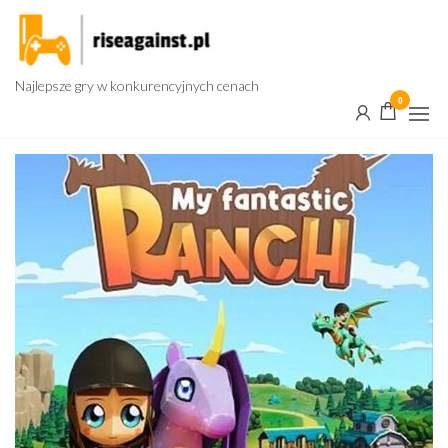
Przejdź
do
treści
Najlepsze gry w konkurencyjnych cenach
0