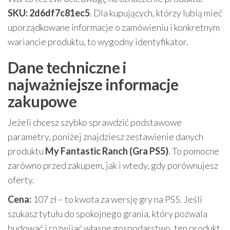
SKU: 2d6df7c81ec5
. Dla kupujących, którzy lubią mieć
uporządkowane informacje o zamówieniu i konkretnym
wariancie produktu, to wygodny identyfikator.
Dane techniczne i
najważniejsze informacje
zakupowe
Jeżeli chcesz szybko sprawdzić podstawowe
parametry, poniżej znajdziesz zestawienie danych
produktu
My Fantastic Ranch (Gra PS5)
. To pomocne
zarówno przed zakupem, jak i wtedy, gdy porównujesz
oferty.
Cena:
107 zł – to kwota za wersję gry na PS5. Jeśli
szukasz tytułu do spokojnego grania, który pozwala
budować i rozwijać własne gospodarstwo, ten produkt