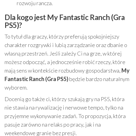
rozwoju rancza.
Dla kogo jest My Fantastic Ranch (Gra
PS5)?
To tytuł dla graczy, którzy preferują spokojniejszy
charakter rozgrywki i lubią zarządzanie oraz dbanie o
własną przestrzeń. Jeśli zależy Ci na grze, w której
możesz odpocząć, a jednocześnie robić rzeczy, które
mają sens w kontekście rozbudowy gospodarstwa,
My
Fantastic Ranch (Gra PS5)
będzie bardzo naturalnym
wyborem.
Docenią go także ci, którzy szukają gry na PS5, która
nie stawia na rywalizację i nerwowe tempo, tylko na
przyjemne wykonywanie zadań. To propozycja, która
pasuje zarówno na relaks po pracy, jak i na
weekendowe granie bez presji.