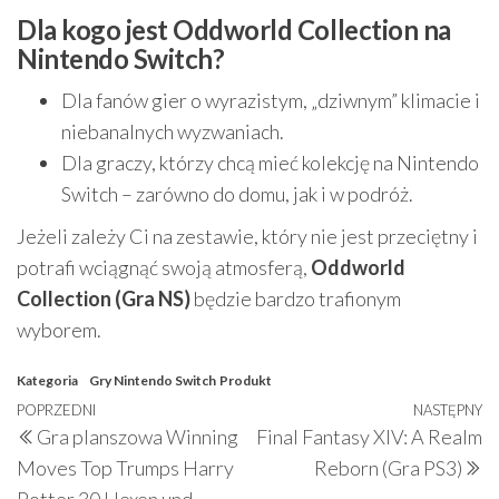
Dla kogo jest Oddworld Collection na
Nintendo Switch?
Dla fanów gier o wyrazistym, „dziwnym” klimacie i
niebanalnych wyzwaniach.
Dla graczy, którzy chcą mieć kolekcję na Nintendo
Switch – zarówno do domu, jak i w podróż.
Jeżeli zależy Ci na zestawie, który nie jest przeciętny i
potrafi wciągnąć swoją atmosferą,
Oddworld
Collection (Gra NS)
będzie bardzo trafionym
wyborem.
Kategoria
Gry Nintendo Switch
Produkt
Nawigacja
Poprzedni
POPRZEDNI
NASTĘPNY
N
Gra planszowa Winning
Final Fantasy XIV: A Realm
wpisu
wpis
w
Moves Top Trumps Harry
Reborn (Gra PS3)
Potter 30 Hexen und