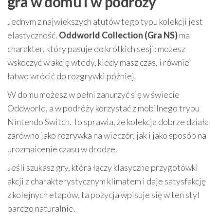
gra w domu i w podróży
Jednym z największych atutów tego typu kolekcji jest
elastyczność.
Oddworld Collection (Gra NS)
ma
charakter, który pasuje do krótkich sesji: możesz
wskoczyć w akcję wtedy, kiedy masz czas, i równie
łatwo wrócić do rozgrywki później.
W domu możesz w pełni zanurzyć się w świecie
Oddworld, a w podróży korzystać z mobilnego trybu
Nintendo Switch. To sprawia, że kolekcja dobrze działa
zarówno jako rozrywka na wieczór, jak i jako sposób na
urozmaicenie czasu w drodze.
Jeśli szukasz gry, która łączy klasyczne przygotówki
akcji z charakterystycznym klimatem i daje satysfakcję
z kolejnych etapów, ta pozycja wpisuje się w ten styl
bardzo naturalnie.