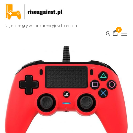
Przejdź
do
treści
Najlepsze gry w konkurencyjnych cenach
0