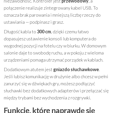
niezawodność. Kontroler jest
przewodowy
, a
połączenie realizuje zintegrowany kabel USB. To
oznacza brak parowania i mniejszą liczbę rzeczy do
ustawiania — podpinasz i grasz.
Długość kabla to
300 cm
, dzięki czemu łatwo
dopasujesz ustawienie konsoli lub komputera do
wygodnej pozycji na fotelu czy w biurku. W domowym
salonie daje to swobodę ruchu, a w pokoju z wieloma
urządzeniami pomaga utrzymać porządek w kablach.
Dodatkowym atutem jest
gniazdo słuchawkowe
.
Jeśli lubisz komunikację w drużynie albo chcesz w pełni
zanurzyć się w dźwiękach gry, możesz podłączyć
słuchawki bez dodatkowych adapterów i przełączać się
między trybami bez wychodzenia z rozgrywki.
Funkcje, które naprawdę się