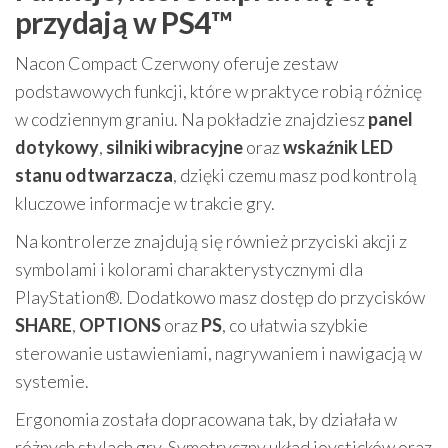
przydają w PS4™
Nacon Compact Czerwony oferuje zestaw
podstawowych funkcji, które w praktyce robią różnicę
w codziennym graniu. Na pokładzie znajdziesz
panel
dotykowy
,
silniki wibracyjne
oraz
wskaźnik LED
stanu odtwarzacza
, dzięki czemu masz pod kontrolą
kluczowe informacje w trakcie gry.
Na kontrolerze znajdują się również przyciski akcji z
symbolami i kolorami charakterystycznymi dla
PlayStation®. Dodatkowo masz dostęp do przycisków
SHARE
,
OPTIONS
oraz
PS
, co ułatwia szybkie
sterowanie ustawieniami, nagrywaniem i nawigacją w
systemie.
Ergonomia została dopracowana tak, by działała w
różnych stylach gry. Symetryczny układ joysticków oraz