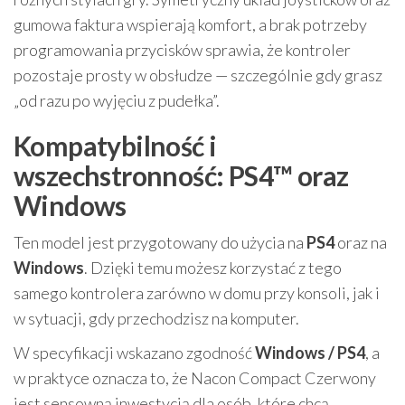
gumowa faktura wspierają komfort, a brak potrzeby
programowania przycisków sprawia, że kontroler
pozostaje prosty w obsłudze — szczególnie gdy grasz
„od razu po wyjęciu z pudełka”.
Kompatybilność i
wszechstronność: PS4™ oraz
Windows
Ten model jest przygotowany do użycia na
PS4
oraz na
Windows
. Dzięki temu możesz korzystać z tego
samego kontrolera zarówno w domu przy konsoli, jak i
w sytuacji, gdy przechodzisz na komputer.
W specyfikacji wskazano zgodność
Windows / PS4
, a
w praktyce oznacza to, że Nacon Compact Czerwony
jest sensowną inwestycją dla osób, które chcą