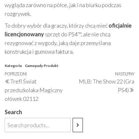
wygląda zarówno na półce, jak i na biurku podczas
rozgrywek.
To dobry wybór dla graczy, którzy chcą mieć
oficjalnie
licencjonowany
sprzęt do PS4™, ale nie chcą
rezygnować z wygody, jaką daje przemyślana
konstrukcja i gumowa faktura.
Kategoria
Gamepady
Produkt
Nawigacja
Poprzedni
POPRZEDNI
NASTĘPNY
N
Trefl Świat
MLB: The Show 22 (Gra
wpisu
wpis
w
przedszkolaka Magiczny
PS4)
ołówek 02112
Search