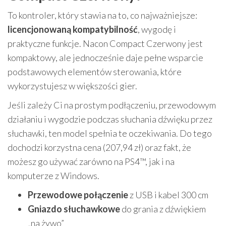
To kontroler, który stawia na to, co najważniejsze:
licencjonowaną kompatybilność
, wygodę i
praktyczne funkcje. Nacon Compact Czerwony jest
kompaktowy, ale jednocześnie daje pełne wsparcie
podstawowych elementów sterowania, które
wykorzystujesz w większości gier.
Jeśli zależy Ci na prostym podłączeniu, przewodowym
działaniu i wygodzie podczas słuchania dźwięku przez
słuchawki, ten model spełnia te oczekiwania. Do tego
dochodzi korzystna cena (207,94 zł) oraz fakt, że
możesz go używać zarówno na PS4™, jak i na
komputerze z Windows.
Przewodowe połączenie
z USB i kabel 300 cm
Gniazdo słuchawkowe
do grania z dźwiękiem
„na żywo”