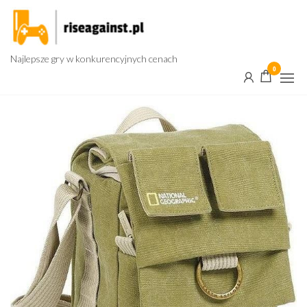
Przejdź
do
treści
Najlepsze gry w konkurencyjnych cenach
0