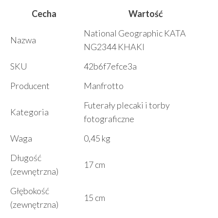
Cecha
Wartość
National Geographic KATA
Nazwa
NG2344 KHAKI
SKU
42b6f7efce3a
Producent
Manfrotto
Futerały plecaki i torby
Kategoria
fotograficzne
Waga
0,45 kg
Długość
17 cm
(zewnętrzna)
Głębokość
15 cm
(zewnętrzna)