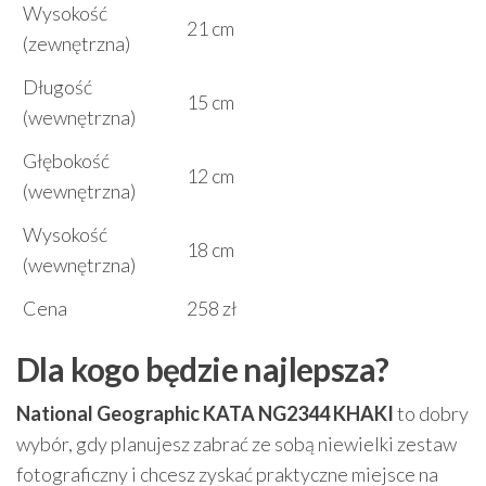
Wysokość
21 cm
(zewnętrzna)
Długość
15 cm
(wewnętrzna)
Głębokość
12 cm
(wewnętrzna)
Wysokość
18 cm
(wewnętrzna)
Cena
258 zł
Dla kogo będzie najlepsza?
National Geographic KATA NG2344 KHAKI
to dobry
wybór, gdy planujesz zabrać ze sobą niewielki zestaw
fotograficzny i chcesz zyskać praktyczne miejsce na