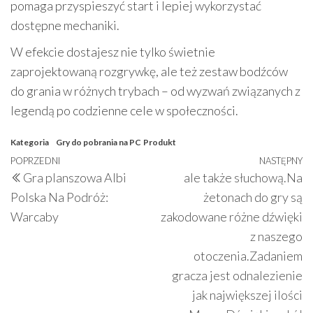
pomaga przyspieszyć start i lepiej wykorzystać
dostępne mechaniki.
W efekcie dostajesz nie tylko świetnie
zaprojektowaną rozgrywkę, ale też zestaw bodźców
do grania w różnych trybach – od wyzwań związanych z
legendą po codzienne cele w społeczności.
Kategoria
Gry do pobrania na PC
Produkt
Nawigacja
Poprzedni
POPRZEDNI
NASTĘPNY
N
Gra planszowa Albi
ale także słuchową.Na
wpisu
wpis
w
Polska Na Podróż:
żetonach do gry są
Warcaby
zakodowane różne dźwięki
z naszego
otoczenia.Zadaniem
gracza jest odnalezienie
jak największej ilości