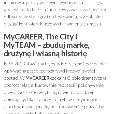
inspirowanych prawdziwymi wydarzeniami, ta część
gry jest dokładnie dla Ciebie. Wyzwania zachęcają do
odtwarzania stylu gry i do testowania, czy potrafisz
przejąć kontrolę w kluczowych fragmentach meczu.
MyCAREER, The City i
MyTEAM – zbuduj markę,
drużynę i własną historię
NBA 2K23 stawia na tryby, w których możesz realnie
wpływać na przebieg rozgrywki i rozwój swojej
postaci. W
MyCAREER
czeka na Ciebie dramatyczna
podróż: relacje, budowanie reputacji i pokonywanie
przeszkód, które weryfikują nawet najbardziej
obiecujących koszykarzy. To tryb, w którym możesz
„zbudować swoją markę poza boiskiem” i sprawić, by
Twoje nazwisko było rozpoznawalne.