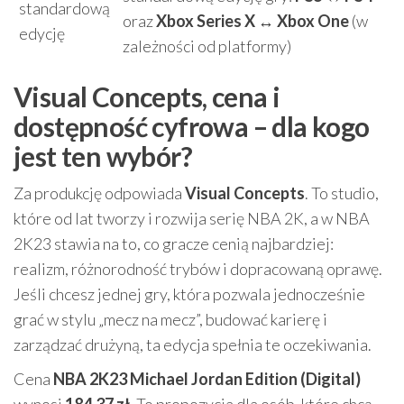
standardową
oraz
Xbox Series X ↔ Xbox One
(w
edycję
zależności od platformy)
Visual Concepts, cena i
dostępność cyfrowa – dla kogo
jest ten wybór?
Za produkcję odpowiada
Visual Concepts
. To studio,
które od lat tworzy i rozwija serię NBA 2K, a w NBA
2K23 stawia na to, co gracze cenią najbardziej:
realizm, różnorodność trybów i dopracowaną oprawę.
Jeśli chcesz jednej gry, która pozwala jednocześnie
grać w stylu „mecz na mecz”, budować karierę i
zarządzać drużyną, ta edycja spełnia te oczekiwania.
Cena
NBA 2K23 Michael Jordan Edition (Digital)