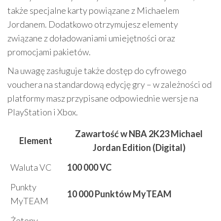
także specjalne karty powiązane z Michaelem
Jordanem. Dodatkowo otrzymujesz elementy
związane z doładowaniami umiejętności oraz
promocjami pakietów.
Na uwagę zasługuje także dostęp do cyfrowego
vouchera na standardową edycję gry – w zależności od
platformy masz przypisane odpowiednie wersje na
PlayStation i Xbox.
Zawartość w NBA 2K23 Michael
Element
Jordan Edition (Digital)
Waluta VC
100 000 VC
Punkty
10 000 Punktów MyTEAM
MyTEAM
Żetony