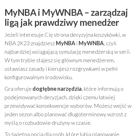
MyNBA i MyWNBA – zarządzaj
ligą jak prawdziwy menedżer
Jeżeli interesuje Cię strona decyzyjna koszykówki, w
NBA 2K23 znajdziesz
MyNBA
i
MyWNBA
, czyli
najbardziej wciągającą symulację menedżerską w serii.
W tym trybie stajesz się głównym menedżerem,
ustawiasz zasady i kierujesz rozgrywkami w pełni
konfigurowalnym środowisku.
Gra oferuje
dogłębne narzędzia
, które informują o
podejmowanych decyzjach, dzięki czemu łatwiej
przewidywać konsekwencje wyborów. Możesz wejść w
jeden sezon albo planować długoterminowy wzrost z
myślą o rozbudowie drużyny w czasie.
To świetna opcja dla osób, które lubią planowanie,