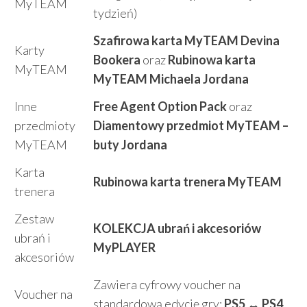
MyTEAM
tydzień)
Szafirowa karta MyTEAM Devina
Karty
Bookera
oraz
Rubinowa karta
MyTEAM
MyTEAM Michaela Jordana
Inne
Free Agent Option Pack
oraz
przedmioty
Diamentowy przedmiot MyTEAM –
MyTEAM
buty Jordana
Karta
Rubinowa karta trenera MyTEAM
trenera
Zestaw
KOLEKCJA ubrań i akcesoriów
ubrań i
MyPLAYER
akcesoriów
Zawiera cyfrowy voucher na
Voucher na
standardową edycję gry:
PS5 ↔ PS4