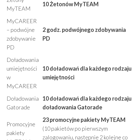
10 Żetonów MyTEAM
MyTEAM
MyCAREER
– podwójne
2 godz. podwójnego zdobywania
zdobywanie
PD
PD
Doładowania
umiejętności
10 doładowań dla każdego rodzaju
w
umiejętności
MyCAREER
Doładowania
10 doładowań dla każdego rodzaju
Gatorade
doładowania Gatorade
23 promocyjne pakiety MyTEAM
Promocyjne
(10 pakietów po pierwszym
pakiety
zalogowaniu, następnie 2 kolejne co