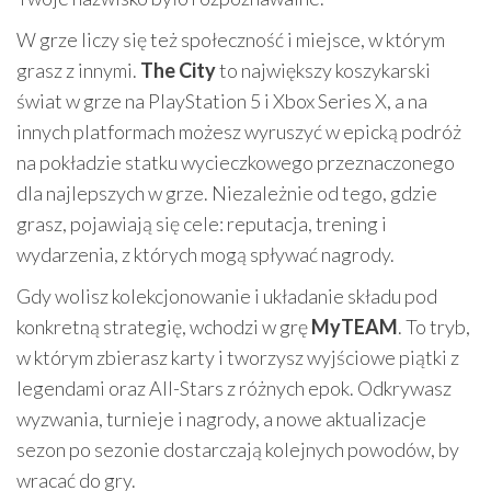
W grze liczy się też społeczność i miejsce, w którym
grasz z innymi.
The City
to największy koszykarski
świat w grze na PlayStation 5 i Xbox Series X, a na
innych platformach możesz wyruszyć w epicką podróż
na pokładzie statku wycieczkowego przeznaczonego
dla najlepszych w grze. Niezależnie od tego, gdzie
grasz, pojawiają się cele: reputacja, trening i
wydarzenia, z których mogą spływać nagrody.
Gdy wolisz kolekcjonowanie i układanie składu pod
konkretną strategię, wchodzi w grę
MyTEAM
. To tryb,
w którym zbierasz karty i tworzysz wyjściowe piątki z
legendami oraz All-Stars z różnych epok. Odkrywasz
wyzwania, turnieje i nagrody, a nowe aktualizacje
sezon po sezonie dostarczają kolejnych powodów, by
wracać do gry.