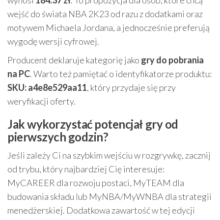
wynosi
184.37 zł
. To propozycja dla osób, które chcą
wejść do świata NBA 2K23 od razu z dodatkami oraz
motywem Michaela Jordana, a jednocześnie preferują
wygodę wersji cyfrowej.
Producent deklaruje kategorię jako
gry do pobrania
na PC
. Warto też pamiętać o identyfikatorze produktu:
SKU: a4e8e529aa11
, który przydaje się przy
weryfikacji oferty.
Jak wykorzystać potencjał gry od
pierwszych godzin?
Jeśli zależy Ci na szybkim wejściu w rozgrywkę, zacznij
od trybu, który najbardziej Cię interesuje:
MyCAREER dla rozwoju postaci, MyTEAM dla
budowania składu lub MyNBA/MyWNBA dla strategii
menedżerskiej. Dodatkowa zawartość w tej edycji