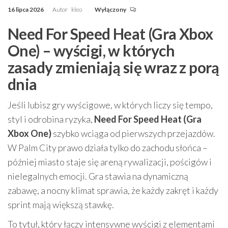
16 lipca 2026
Autor
kleo
Wyłączony
Need For Speed Heat (Gra Xbox
One) – wyścigi, w których
zasady zmieniają się wraz z porą
dnia
Jeśli lubisz gry wyścigowe, w których liczy się tempo,
styl i odrobina ryzyka,
Need For Speed Heat (Gra
Xbox One)
szybko wciąga od pierwszych przejazdów.
W Palm City prawo działa tylko do zachodu słońca –
później miasto staje się areną rywalizacji, pościgów i
nielegalnych emocji. Gra stawia na dynamiczną
zabawę, a nocny klimat sprawia, że każdy zakręt i każdy
sprint mają większą stawkę.
To tytuł, który łączy intensywne wyścigi z elementami