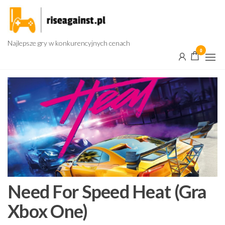
Przejdź
do
treści
Najlepsze gry w konkurencyjnych cenach
0
Need For Speed Heat (Gra
Xbox One)