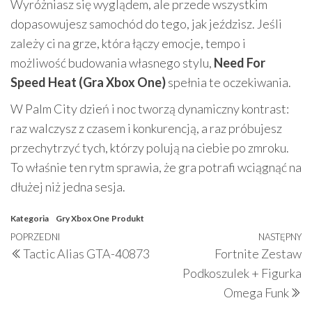
Wyróżniasz się wyglądem, ale przede wszystkim
dopasowujesz samochód do tego, jak jeździsz. Jeśli
zależy ci na grze, która łączy emocje, tempo i
możliwość budowania własnego stylu,
Need For
Speed Heat (Gra Xbox One)
spełnia te oczekiwania.
W Palm City dzień i noc tworzą dynamiczny kontrast:
raz walczysz z czasem i konkurencją, a raz próbujesz
przechytrzyć tych, którzy polują na ciebie po zmroku.
To właśnie ten rytm sprawia, że gra potrafi wciągnąć na
dłużej niż jedna sesja.
Kategoria
Gry Xbox One
Produkt
Nawigacja
Poprzedni
POPRZEDNI
NASTĘPNY
N
Tactic Alias GTA-40873
Fortnite Zestaw
wpisu
wpis
w
Podkoszulek + Figurka
Omega Funk