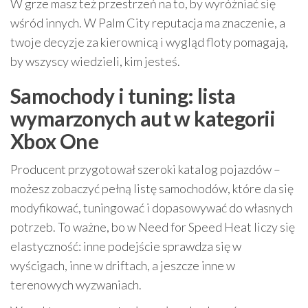
W grze masz też przestrzeń na to, by wyróżniać się
wśród innych. W Palm City reputacja ma znaczenie, a
twoje decyzje za kierownicą i wygląd floty pomagają,
by wszyscy wiedzieli, kim jesteś.
Samochody i tuning: lista
wymarzonych aut w kategorii
Xbox One
Producent przygotował szeroki katalog pojazdów –
możesz zobaczyć pełną listę samochodów, które da się
modyfikować, tuningować i dopasowywać do własnych
potrzeb. To ważne, bo w Need for Speed Heat liczy się
elastyczność: inne podejście sprawdza się w
wyścigach, inne w driftach, a jeszcze inne w
terenowych wyzwaniach.