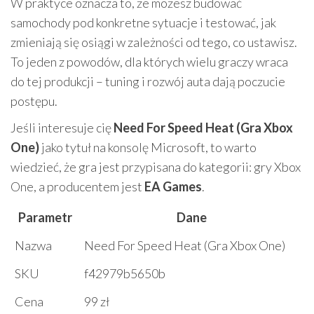
W praktyce oznacza to, że możesz budować
samochody pod konkretne sytuacje i testować, jak
zmieniają się osiągi w zależności od tego, co ustawisz.
To jeden z powodów, dla których wielu graczy wraca
do tej produkcji – tuning i rozwój auta dają poczucie
postępu.
Jeśli interesuje cię
Need For Speed Heat (Gra Xbox
One)
jako tytuł na konsolę Microsoft, to warto
wiedzieć, że gra jest przypisana do kategorii: gry Xbox
One, a producentem jest
EA Games
.
Parametr
Dane
Nazwa
Need For Speed Heat (Gra Xbox One)
SKU
f42979b5650b
Cena
99 zł