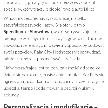
się odwracają, a w grę wchodzi nieuczciwy oddział
specjalny, który traktuje ciebie i twoje auto jak cel.
W nocy możesz jednak zyskać więcej niż tylko
satysfakcję z szybkiej jazdy. Gra oferuje tryb
Speedhunter Showdown
, w którym rywalizujesz o
pieniądze w różnych formach wyścigów: w driftach i w
zawodach terenowych. To świetny sposób, by budować
swoją pozycję w Palm City i jednocześnie sprawdzać,
jak daleko możesz posunąć swój styl jazdy.
Największą frajdą jest to, że w zależności od tego, co
dzieje się na ekranie, musisz zmieniać plan. Raz liczy się
agresywna jazda i kontrola toru, a innym razem liczy się
ucieczka, tempo i podejmowanie decyzji w ułamku
sekundy.
Personalizacja i modyfikacje –