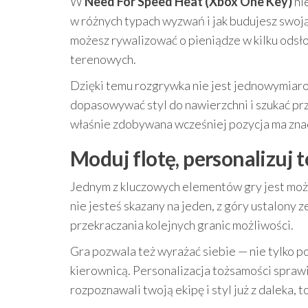
W
Need For Speed Heat (Xbox One Key)
nie
w różnych typach wyzwań i jak budujesz swoj
możesz rywalizować o pieniądze w kilku odsł
terenowych.
Dzięki temu rozgrywka nie jest jednowymiar
dopasowywać styl do nawierzchni i szukać prze
właśnie zdobywana wcześniej pozycja ma znacz
Moduj flotę, personalizuj t
Jednym z kluczowych elementów gry jest mo
nie jesteś skazany na jeden, z góry ustalony
przekraczania kolejnych granic możliwości.
Gra pozwala też wyrażać siebie — nie tylko pop
kierownicą. Personalizacja tożsamości sprawia
rozpoznawali twoją ekipę i styl już z daleka, 