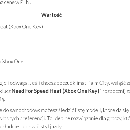
az cenę w PLN.
Wartość
eat (Xbox One Key)
a Xbox One
e i odwaga. Jeśli chcesz poczuć klimat Palm City, wsiąść z
 klucz
Need For Speed Heat (Xbox One Key)
i rozpocznij 
ią.
 do samochodów: możesz śledzić listę modeli, które da się
asnych preferencji. To idealne rozwiązanie dla graczy, kt
kładnie pod swój styl jazdy.