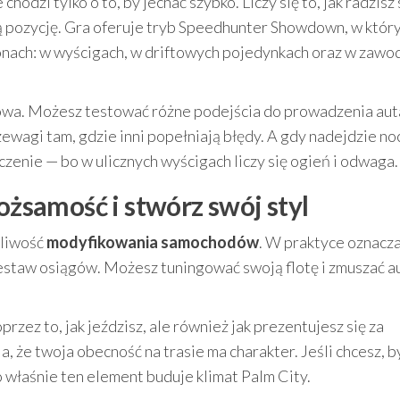
 chodzi tylko o to, by jechać szybko. Liczy się to, jak radzisz
ą pozycję. Gra oferuje tryb Speedhunter Showdown, w któr
onach: w wyścigach, w driftowych pojedynkach oraz w zawo
owa. Możesz testować różne podejścia do prowadzenia aut
wagi tam, gdzie inni popełniają błędy. A gdy nadejdzie noc
enie — bo w ulicznych wyścigach liczy się ogień i odwaga.
ożsamość i stwórz swój styl
żliwość
modyfikowania samochodów
. W praktyce oznacza
 zestaw osiągów. Możesz tuningować swoją flotę i zmuszać a
rzez to, jak jeździsz, ale również jak prezentujesz się za
, że twoja obecność na trasie ma charakter. Jeśli chcesz, by
to właśnie ten element buduje klimat Palm City.