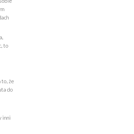
 sobie
ym
dach
a,
, to
 to, że
uta do
 inni