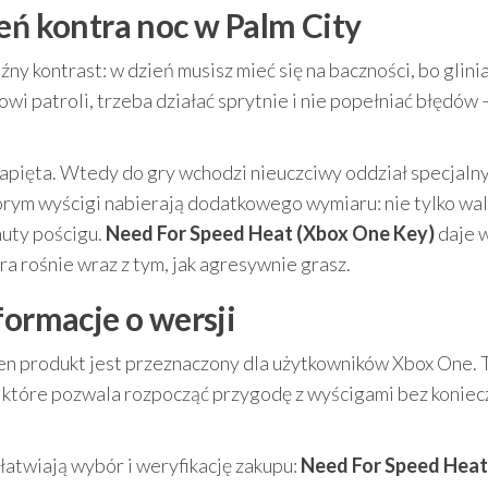
eń kontra noc w Palm City
y kontrast: w dzień musisz mieć się na baczności, bo glini
wi patroli, trzeba działać sprytnie i nie popełniać błędów
napięta. Wtedy do gry wchodzi nieuczciwy oddział specjalny
którym wyścigi nabierają dodatkowego wymiaru: nie tylko wa
nuty pościgu.
Need For Speed Heat (Xbox One Key)
daje 
óra rośnie wraz z tym, jak agresywnie grasz.
formacje o wersji
, ten produkt jest przeznaczony dla użytkowników Xbox One. 
e, które pozwala rozpocząć przygodę z wyścigami bez koniec
łatwiają wybór i weryfikację zakupu:
Need For Speed Heat