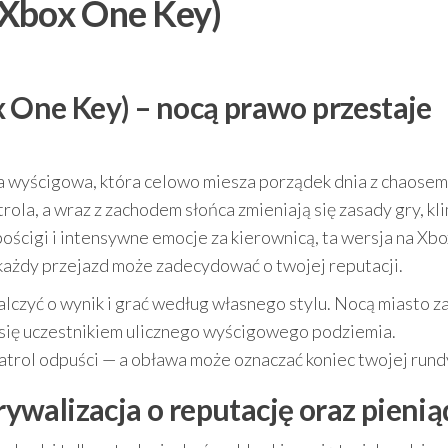
(Xbox One Key)
 One Key) – nocą prawo przestaje
a wyścigowa, która celowo miesza porządek dnia z chaosem
trola, a wraz z zachodem słońca zmieniają się zasady gry, kl
 pościgi i intensywne emocje za kierownicą, ta wersja na Xb
każdy przejazd może zadecydować o twojej reputacji.
 walczyć o wynik i grać według własnego stylu. Nocą miasto 
z się uczestnikiem ulicznego wyścigowego podziemia.
atrol odpuści — a obława może oznaczać koniec twojej rund
walizacja o reputację oraz pienią