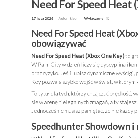
Need For Speed Heat 
17 lipca 2026
Autor
kleo
Wyłączony
Need For Speed Heat (Xbox
obowiązywać
Need For Speed Heat (Xbox One Key)
to gr
W Palm City w dzień liczy się dyscyplina i kon
oraz ryzyko. Jeśli lubisz dynamiczne wyścigi,
Key pozwala szybko wejść w świat, w którym 
To tytuł dla tych, którzy chcą czuć prędkość,
się w arenę nielegalnych zmagań, a ty stajes
Jednocześnie musisz pamiętać, że nie każdy p
Speedhunter Showdown i ry