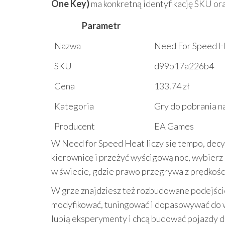
One Key)
ma konkretną identyfikację SKU or
Parametr
Nazwa
Need For Speed H
SKU
d99b17a226b4
Cena
133.74 zł
Kategoria
Gry do pobrania n
Producent
EA Games
W Need for Speed Heat liczy się tempo, decyzj
kierownicę i przeżyć wyścigową noc, wybierz
w świecie, gdzie prawo przegrywa z prędkośc
W grze znajdziesz też rozbudowane podejście
modyfikować, tuningować i dopasowywać do wł
lubią eksperymenty i chcą budować pojazdy do