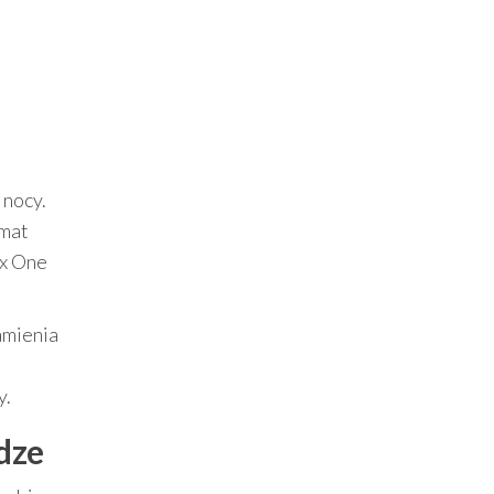
 nocy.
imat
ox One
zamienia
y.
dze