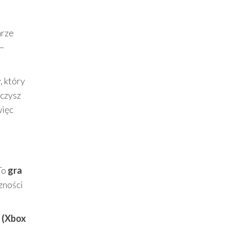
arze
 —
, który
lczysz
więc
To
gra
zności
 (Xbox