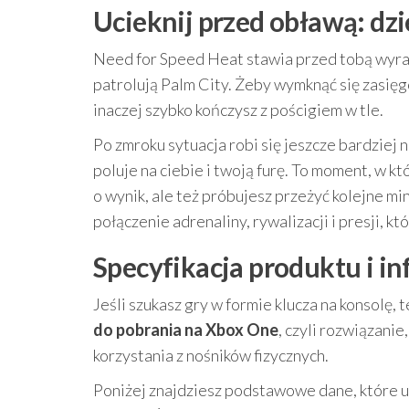
Ucieknij przed obławą: dzi
Need for Speed Heat stawia przed tobą wyraźn
patrolują Palm City. Żeby wymknąć się zasięgo
inaczej szybko kończysz z pościgiem w tle.
Po zmroku sytuacja robi się jeszcze bardziej 
poluje na ciebie i twoją furę. To moment, w 
o wynik, ale też próbujesz przeżyć kolejne mi
połączenie adrenaliny, rywalizacji i presji, kt
Specyfikacja produktu i in
Jeśli szukasz gry w formie klucza na konsolę
do pobrania na Xbox One
, czyli rozwiązani
korzystania z nośników fizycznych.
Poniżej znajdziesz podstawowe dane, które u