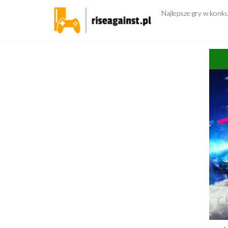
Przejdź
Najlepsze gry w konk
do
treści