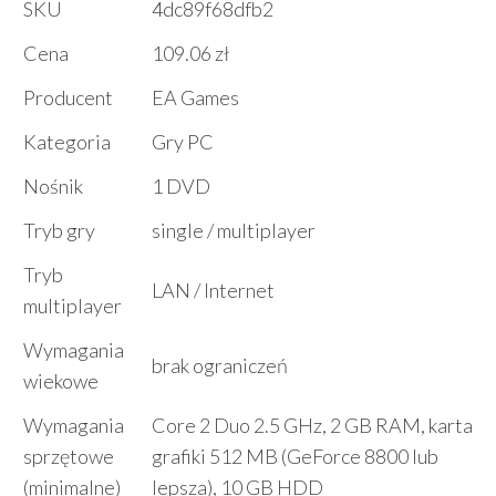
SKU
4dc89f68dfb2
Cena
109.06 zł
Producent
EA Games
Kategoria
Gry PC
Nośnik
1 DVD
Tryb gry
single / multiplayer
Tryb
LAN / Internet
multiplayer
Wymagania
brak ograniczeń
wiekowe
Wymagania
Core 2 Duo 2.5 GHz, 2 GB RAM, karta
sprzętowe
grafiki 512 MB (GeForce 8800 lub
(minimalne)
lepsza), 10 GB HDD