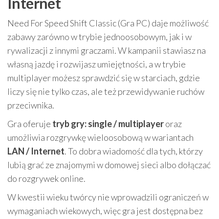
Internet
Need For Speed Shift Classic (Gra PC) daje możliwość
zabawy zarówno w trybie jednoosobowym, jak i w
rywalizacji z innymi graczami. W kampanii stawiasz na
własną jazdę i rozwijasz umiejętności, a w trybie
multiplayer możesz sprawdzić się w starciach, gdzie
liczy się nie tylko czas, ale też przewidywanie ruchów
przeciwnika.
Gra oferuje
tryb gry: single / multiplayer
oraz
umożliwia rozgrywkę wieloosobową w wariantach
LAN / Internet
. To dobra wiadomość dla tych, którzy
lubią grać ze znajomymi w domowej sieci albo dołączać
do rozgrywek online.
W kwestii wieku twórcy nie wprowadzili ograniczeń w
wymaganiach wiekowych, więc gra jest dostępna bez