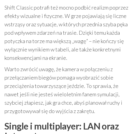
Shift Classic potrafi też mocno podbić realizm poprzez
efekty wizualne i fizyczne. W grze pojawiają się liczne
wstrząsy oraz sytuacje, w których przednia szyba pęka
pod wpływem zdarzeń na trasie. Dzięki temu każda
potyczka na torze ma większą „wagę” – nie kończy się
wyłącznie wynikiem w tabeli, ale także konkretnymi
konsekwencjami na ekranie.
Warto zwrócić uwagę, że kamera w połączeniu z
przełączaniem biegów pomaga wyobrazić sobie
przeciążenia towarzyszące jeździe. To sprawia, że
nawet jeśli nie jesteś wieloletnim fanem symulacji,
szybciej złapiesz, jak gra chce, abyś planował ruchy i
przygotowywał się do wyjścia z zakrętu.
Single i multiplayer: LAN oraz