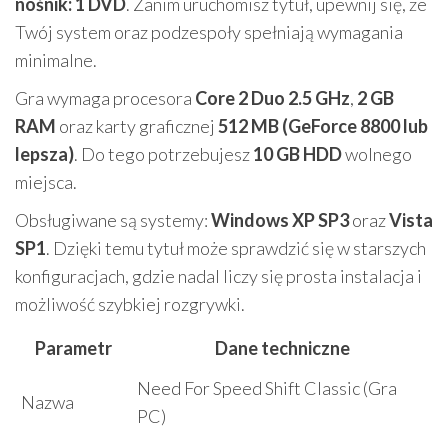
nośnik: 1 DVD
. Zanim uruchomisz tytuł, upewnij się, że
Twój system oraz podzespoły spełniają wymagania
minimalne.
Gra wymaga procesora
Core 2 Duo 2.5 GHz
,
2 GB
RAM
oraz karty graficznej
512 MB (GeForce 8800 lub
lepsza)
. Do tego potrzebujesz
10 GB HDD
wolnego
miejsca.
Obsługiwane są systemy:
Windows XP SP3
oraz
Vista
SP1
. Dzięki temu tytuł może sprawdzić się w starszych
konfiguracjach, gdzie nadal liczy się prosta instalacja i
możliwość szybkiej rozgrywki.
Parametr
Dane techniczne
Need For Speed Shift Classic (Gra
Nazwa
PC)