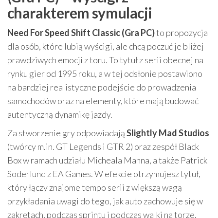
charakterem symulacji
Need For Speed Shift Classic (Gra PC)
to propozycja
dla osób, które lubią wyścigi, ale chcą poczuć je bliżej
prawdziwych emocji z toru. To tytuł z serii obecnej na
rynku gier od 1995 roku, a w tej odsłonie postawiono
na bardziej realistyczne podejście do prowadzenia
samochodów oraz na elementy, które mają budować
autentyczną dynamikę jazdy.
Za stworzenie gry odpowiadają
Slightly Mad Studios
(twórcy m.in. GT Legends i GTR 2) oraz zespół Black
Box w ramach udziału Micheala Manna, a także Patrick
Soderlund z EA Games. W efekcie otrzymujesz tytuł,
który łączy znajome tempo serii z większą wagą
przykładania uwagi do tego, jak auto zachowuje się w
zakrętach, podczas sprintu i podczas walki na torze.