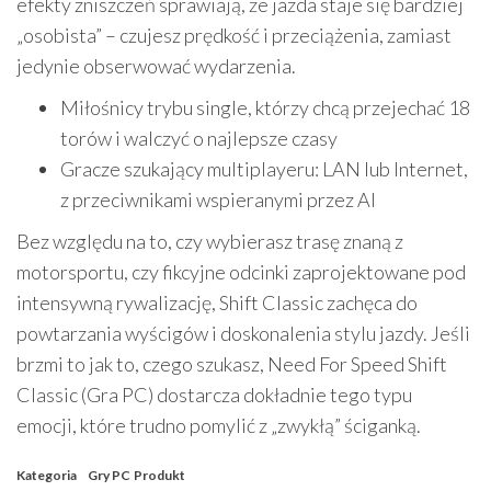
efekty zniszczeń sprawiają, że jazda staje się bardziej
„osobista” – czujesz prędkość i przeciążenia, zamiast
jedynie obserwować wydarzenia.
Miłośnicy trybu single, którzy chcą przejechać 18
torów i walczyć o najlepsze czasy
Gracze szukający multiplayeru: LAN lub Internet,
z przeciwnikami wspieranymi przez AI
Bez względu na to, czy wybierasz trasę znaną z
motorsportu, czy fikcyjne odcinki zaprojektowane pod
intensywną rywalizację, Shift Classic zachęca do
powtarzania wyścigów i doskonalenia stylu jazdy. Jeśli
brzmi to jak to, czego szukasz, Need For Speed Shift
Classic (Gra PC) dostarcza dokładnie tego typu
emocji, które trudno pomylić z „zwykłą” ściganką.
Kategoria
Gry PC
Produkt