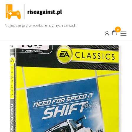
Przejdź
do
treści
Najlepsze gry w konkurencyjnych cenach
0