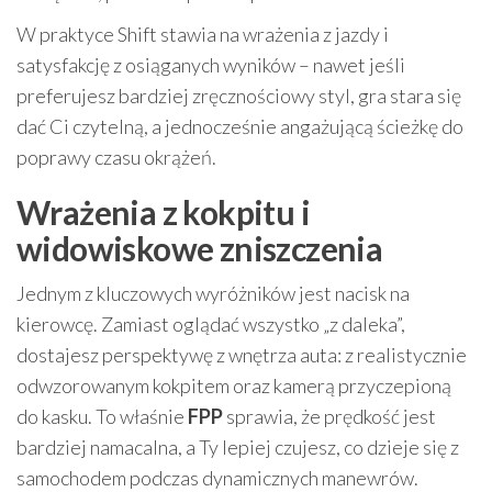
W praktyce Shift stawia na wrażenia z jazdy i
satysfakcję z osiąganych wyników – nawet jeśli
preferujesz bardziej zręcznościowy styl, gra stara się
dać Ci czytelną, a jednocześnie angażującą ścieżkę do
poprawy czasu okrążeń.
Wrażenia z kokpitu i
widowiskowe zniszczenia
Jednym z kluczowych wyróżników jest nacisk na
kierowcę. Zamiast oglądać wszystko „z daleka”,
dostajesz perspektywę z wnętrza auta: z realistycznie
odwzorowanym kokpitem oraz kamerą przyczepioną
do kasku. To właśnie
FPP
sprawia, że prędkość jest
bardziej namacalna, a Ty lepiej czujesz, co dzieje się z
samochodem podczas dynamicznych manewrów.