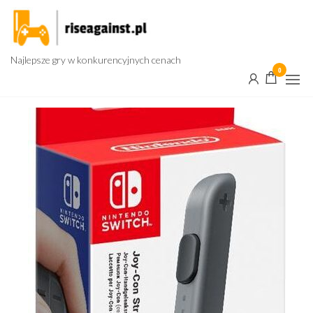
Przejdź
do
treści
Najlepsze gry w konkurencyjnych cenach
0