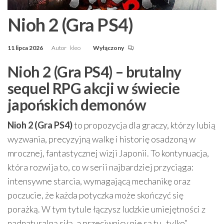
Nioh 2 (Gra PS4)
11 lipca 2026
Autor
kleo
Wyłączony
Nioh 2 (Gra PS4) – brutalny
sequel RPG akcji w świecie
japońskich demonów
Nioh 2 (Gra PS4)
to propozycja dla graczy, którzy lubią
wyzwania, precyzyjną walkę i historię osadzoną w
mrocznej, fantastycznej wizji Japonii. To kontynuacja,
która rozwija to, co w serii najbardziej przyciąga:
intensywne starcia, wymagającą mechanikę oraz
poczucie, że każda potyczka może skończyć się
porażką. W tym tytule łączysz ludzkie umiejętności z
nadnaturalną siłą, a przeciwnicy nie są tu „tylko”