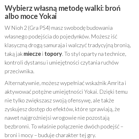
Wybierz własną metodę walki: broń
albo moce Yokai
W Nioh 2 (Gra PS4) masz swobodę budowania
własnego podejścia do pojedynków. Możesz iść
klasyczną drogą samuraja i walczyć tradycyjną bronią,
taką jak
miecze
i
topory
. To styl oparty na technice,
kontroli dystansu i umiejętności czytania ruchów
przeciwnika.
Alternatywnie, możesz wypełniać wskaźnik Amrita i
aktywować potężne umiejętności Yokai. Dzięki temu
nie tylko zwiększasz swoją ofensywę, ale także
zyskujesz dostęp do efektów, które sprawiają, że
nawet najgroźniejsi wrogowie nie pozostają
bezbronni. To właśnie połączenie dwóch podejść –
broni i mocy – buduje charakter tej gry.