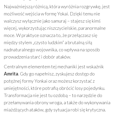
Najważniejszą różnicą, która wyróżnia rozgrywkę, jest
możliwość wejścia w formę Yokai. Dzięki temu nie
walczysz wyłącznie jako samuraj – stajesz się kimś
więcej, wykorzystując niszczycielskie, paranormalne
moce. W praktyce oznacza to, że przełączasz się
między stylem „czysto ludzkim” a brutalną siłą
nadnaturalnego wojownika, co wpływa na sposób
prowadzenia starć i dobór ataków.
Centralnym elementem tej mechaniki jest wskaźnik
Amrita
. Gdy go napełnisz, zyskujesz dostęp do
potężnej formy Yonkai oraz możesz korzystać z
umiejętności, które potrafią obrócić losy pojedynku.
Transformacja nie jest tu ozdobą – to narzędzie do
przełamywania obrony wroga, a także do wykonywania
miażdżących ataków, gdy sytuacja robi się krytyczna.