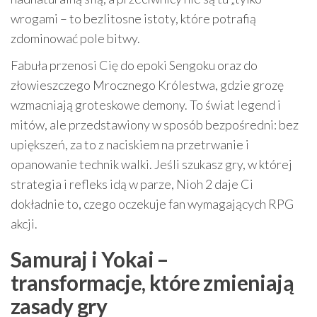
wrogami – to bezlitosne istoty, które potrafią
zdominować pole bitwy.
Fabuła przenosi Cię do epoki Sengoku oraz do
złowieszczego Mrocznego Królestwa, gdzie grozę
wzmacniają groteskowe demony. To świat legend i
mitów, ale przedstawiony w sposób bezpośredni: bez
upiększeń, za to z naciskiem na przetrwanie i
opanowanie technik walki. Jeśli szukasz gry, w której
strategia i refleks idą w parze, Nioh 2 daje Ci
dokładnie to, czego oczekuje fan wymagających RPG
akcji.
Samuraj i Yokai –
transformacje, które zmieniają
zasady gry