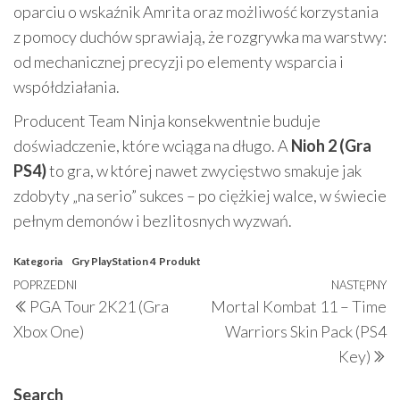
oparciu o wskaźnik Amrita oraz możliwość korzystania
z pomocy duchów sprawiają, że rozgrywka ma warstwy:
od mechanicznej precyzji po elementy wsparcia i
współdziałania.
Producent Team Ninja konsekwentnie buduje
doświadczenie, które wciąga na długo. A
Nioh 2 (Gra
PS4)
to gra, w której nawet zwycięstwo smakuje jak
zdobyty „na serio” sukces – po ciężkiej walce, w świecie
pełnym demonów i bezlitosnych wyzwań.
Kategoria
Gry PlayStation 4
Produkt
Nawigacja
Poprzedni
POPRZEDNI
NASTĘPNY
N
PGA Tour 2K21 (Gra
Mortal Kombat 11 – Time
wpisu
wpis
w
Xbox One)
Warriors Skin Pack (PS4
Key)
Search