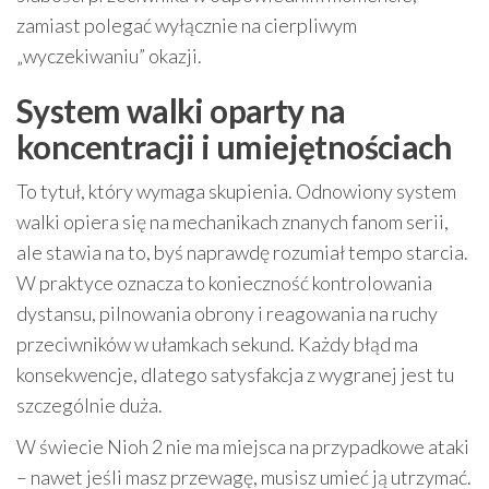
zamiast polegać wyłącznie na cierpliwym
„wyczekiwaniu” okazji.
System walki oparty na
koncentracji i umiejętnościach
To tytuł, który wymaga skupienia. Odnowiony system
walki opiera się na mechanikach znanych fanom serii,
ale stawia na to, byś naprawdę rozumiał tempo starcia.
W praktyce oznacza to konieczność kontrolowania
dystansu, pilnowania obrony i reagowania na ruchy
przeciwników w ułamkach sekund. Każdy błąd ma
konsekwencje, dlatego satysfakcja z wygranej jest tu
szczególnie duża.
W świecie Nioh 2 nie ma miejsca na przypadkowe ataki
– nawet jeśli masz przewagę, musisz umieć ją utrzymać.