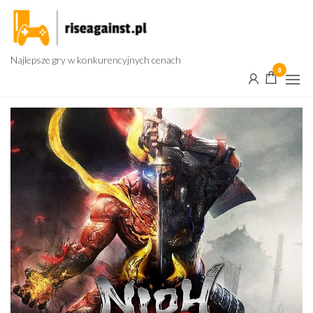
Przejdź
do
treści
Najlepsze gry w konkurencyjnych cenach
0