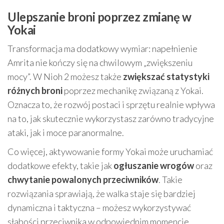
Ulepszanie broni poprzez zmianę w
Yokai
Transformacja ma dodatkowy wymiar: napełnienie
Amrita nie kończy się na chwilowym „zwiększeniu
mocy”. W Nioh 2 możesz także
zwiększać statystyki
różnych broni
poprzez mechanikę związaną z Yokai.
Oznacza to, że rozwój postaci i sprzętu realnie wpływa
na to, jak skutecznie wykorzystasz zarówno tradycyjne
ataki, jak i moce paranormalne.
Co więcej, aktywowanie formy Yokai może uruchamiać
dodatkowe efekty, takie jak
ogłuszanie wrogów
oraz
chwytanie powalonych przeciwników
. Takie
rozwiązania sprawiają, że walka staje się bardziej
dynamiczna i taktyczna – możesz wykorzystywać
słabości przeciwnika w odpowiednim momencie,