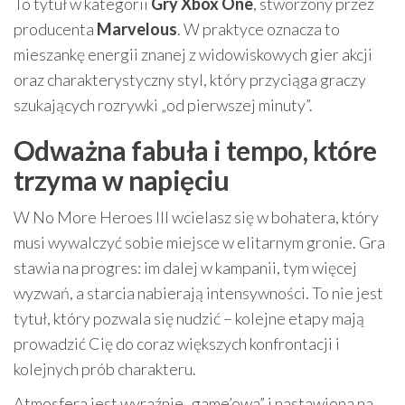
To tytuł w kategorii
Gry Xbox One
, stworzony przez
producenta
Marvelous
. W praktyce oznacza to
mieszankę energii znanej z widowiskowych gier akcji
oraz charakterystyczny styl, który przyciąga graczy
szukających rozrywki „od pierwszej minuty”.
Odważna fabuła i tempo, które
trzyma w napięciu
W No More Heroes III wcielasz się w bohatera, który
musi wywalczyć sobie miejsce w elitarnym gronie. Gra
stawia na progres: im dalej w kampanii, tym więcej
wyzwań, a starcia nabierają intensywności. To nie jest
tytuł, który pozwala się nudzić – kolejne etapy mają
prowadzić Cię do coraz większych konfrontacji i
kolejnych prób charakteru.
Atmosfera jest wyraźnie „game’owa” i nastawiona na