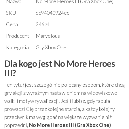
Nazwa
No More Heroes III (Gra Xbox One)
SKU
dc94040924ec
Cena
246 zł
Producent
Marvelous
Kategoria
Gry Xbox One
Dla kogo jest No More Heroes
III?
Ten tytuł jest szczególnie polecany osobom, które chcą
gry akcji z wyraźnym nastawieniem na widowiskowe
walki i motyw rywalizacji. Jeśli lubisz, gdy fabuła
prowadzi Cię przez kolejne starcia, a każdy kolejny
przeciwnik ma wyglądać na większe wyzwanie niż
poprzedni,
No More Heroes III (Gra Xbox One)