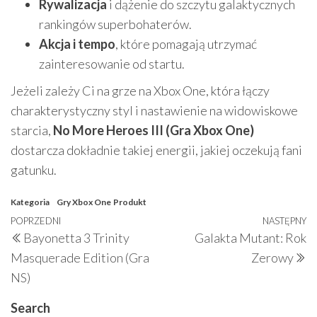
Rywalizacja
i dążenie do szczytu galaktycznych
rankingów superbohaterów.
Akcja i tempo
, które pomagają utrzymać
zainteresowanie od startu.
Jeżeli zależy Ci na grze na Xbox One, która łączy
charakterystyczny styl i nastawienie na widowiskowe
starcia,
No More Heroes III (Gra Xbox One)
dostarcza dokładnie takiej energii, jakiej oczekują fani
gatunku.
Kategoria
Gry Xbox One
Produkt
Nawigacja
Poprzedni
POPRZEDNI
NASTĘPNY
N
Bayonetta 3 Trinity
Galakta Mutant: Rok
wpisu
wpis
w
Masquerade Edition (Gra
Zerowy
NS)
Search