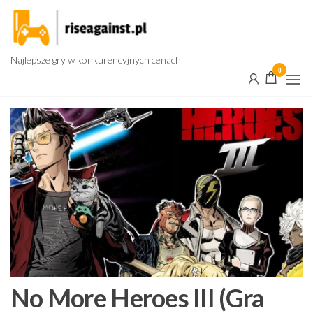
Przejdź
do
treści
Najlepsze gry w konkurencyjnych cenach
0
No More Heroes III (Gra