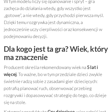
W tym modelu liczy się opanowanie i spryt – gra
zachęca do działania wtedy, gdy wszystko jest
„gotowe”, a nie wtedy, gdy przychodzi pierwsza myśl.
Dzięki temu rozgrywka jest dynamiczna, a
jednocześnie uczy cierpliwości oraz konsekwencji w
podejmowaniu decyzji.
Dla kogo jest ta gra? Wiek, który
ma znaczenie
Producent określa rekomendowany wiek na
5 lat i
więcej
. To ważne, bo w tym przedziale dzieci zwykle
świetnie radzą sobie z zasadami gier dziecięcych:
potrafią planować ruch, obserwować przebieg
rozgrywki i dopasowywać strategię do tego, co dzieje
się na stole.
Kategoria produktu to
Gry dziecięce
, więc całość jest