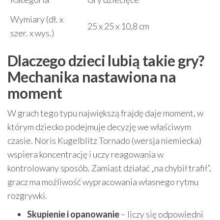
Wymiary (dł. x
25 x 25 x 10,8 cm
szer. x wys.)
Dlaczego dzieci lubią takie gry?
Mechanika nastawiona na
moment
W grach tego typu największą frajdę daje moment, w
którym dziecko podejmuje decyzję we właściwym
czasie. Noris Kugelblitz Tornado (wersja niemiecka)
wspiera koncentrację i uczy reagowania w
kontrolowany sposób. Zamiast działać „na chybił trafił”,
gracz ma możliwość wypracowania własnego rytmu
rozgrywki.
Skupienie i opanowanie
– liczy się odpowiedni