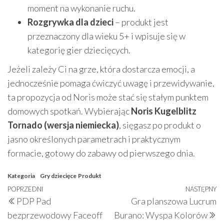
moment na wykonanie ruchu.
Rozgrywka dla dzieci
– produkt jest
przeznaczony dla wieku 5+ i wpisuje się w
kategorię gier dziecięcych.
Jeżeli zależy Ci na grze, która dostarcza emocji, a
jednocześnie pomaga ćwiczyć uwagę i przewidywanie,
ta propozycja od Noris może stać się stałym punktem
domowych spotkań. Wybierając
Noris Kugelblitz
Tornado (wersja niemiecka)
, sięgasz po produkt o
jasno określonych parametrach i praktycznym
formacie, gotowy do zabawy od pierwszego dnia.
Kategoria
Gry dziecięce
Produkt
Nawigacja
Poprzedni
POPRZEDNI
NASTĘPNY
N
PDP Pad
Gra planszowa Lucrum
wpisu
wpis
w
bezprzewodowy Faceoff
Burano: Wyspa Kolorów