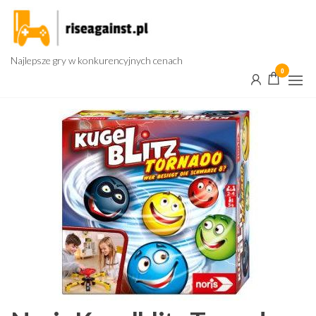
Przejdź
do
treści
Najlepsze gry w konkurencyjnych cenach
0