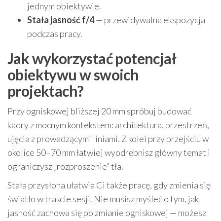
jednym obiektywie.
Stała jasność f/4
— przewidywalna ekspozycja
podczas pracy.
Jak wykorzystać potencjał
obiektywu w swoich
projektach?
Przy ogniskowej bliższej 20 mm spróbuj budować
kadry z mocnym kontekstem: architektura, przestrzeń,
ujęcia z prowadzącymi liniami. Z kolei przy przejściu w
okolice 50–70 mm łatwiej wyodrębnisz główny temat i
ograniczysz „rozproszenie” tła.
Stała przysłona ułatwia Ci także pracę, gdy zmienia się
światło w trakcie sesji. Nie musisz myśleć o tym, jak
jasność zachowa się po zmianie ogniskowej — możesz