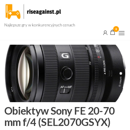
Przejdź
do
treści
Najlepsze gry w konkurencyjnych cenach
0
Obiektyw Sony FE 20-70
mm f/4 (SEL2070GSYX)