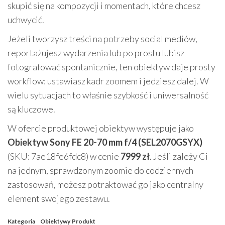
skupić się na kompozycji i momentach, które chcesz
uchwycić.
Jeżeli tworzysz treści na potrzeby social mediów,
reportażujesz wydarzenia lub po prostu lubisz
fotografować spontanicznie, ten obiektyw daje prosty
workflow: ustawiasz kadr zoomem i jedziesz dalej. W
wielu sytuacjach to właśnie szybkość i uniwersalność
są kluczowe.
W ofercie produktowej obiektyw występuje jako
Obiektyw Sony FE 20-70 mm f/4 (SEL2070GSYX)
(SKU: 7ae18fe6fdc8) w cenie
7999 zł
. Jeśli zależy Ci
na jednym, sprawdzonym zoomie do codziennych
zastosowań, możesz potraktować go jako centralny
element swojego zestawu.
Kategoria
Obiektywy
Produkt