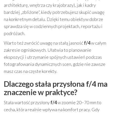
architekturę, wnętrza czy krajobrazy), jak i kadry
bardziej „zbliżone”, kiedy potrzebujesz skupić uwagę
na konkretnym detalu. Dzięki temu obiektyw dobrze
sprawdza się w codziennych projektach, reportażu i
podróżach.
Warto też zwrócić uwagę na stałą jasność
f/4
w całym
zakresie ogniskowych. Ułatwia to planowanie
ekspozycji i utrzymanie spójnych ustawień podczas
fotografowania dynamicznych scen, gdzie nie zawsze
masz czas na częste korekty.
Dlaczego stała przysłona f/4 ma
znaczenie w praktyce?
Stała wartość przysłony
f/4
w zoomie 20–70 mm to
cecha, która realnie wpływa na komfort pracy. Gdy