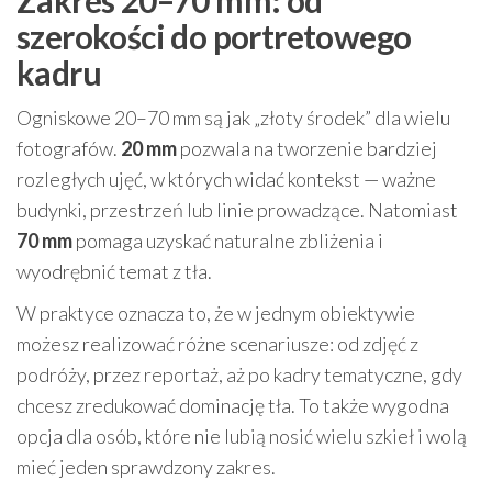
Zakres 20–70 mm: od
szerokości do portretowego
kadru
Ogniskowe 20–70 mm są jak „złoty środek” dla wielu
fotografów.
20 mm
pozwala na tworzenie bardziej
rozległych ujęć, w których widać kontekst — ważne
budynki, przestrzeń lub linie prowadzące. Natomiast
70 mm
pomaga uzyskać naturalne zbliżenia i
wyodrębnić temat z tła.
W praktyce oznacza to, że w jednym obiektywie
możesz realizować różne scenariusze: od zdjęć z
podróży, przez reportaż, aż po kadry tematyczne, gdy
chcesz zredukować dominację tła. To także wygodna
opcja dla osób, które nie lubią nosić wielu szkieł i wolą
mieć jeden sprawdzony zakres.