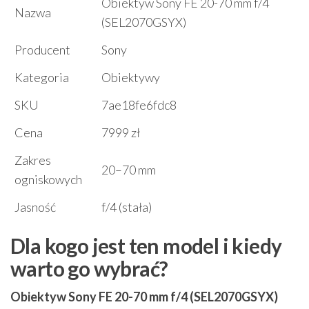
Obiektyw Sony FE 20-70 mm f/4
Nazwa
(SEL2070GSYX)
Producent
Sony
Kategoria
Obiektywy
SKU
7ae18fe6fdc8
Cena
7999 zł
Zakres
20–70 mm
ogniskowych
Jasność
f/4 (stała)
Dla kogo jest ten model i kiedy
warto go wybrać?
Obiektyw Sony FE 20-70 mm f/4 (SEL2070GSYX)