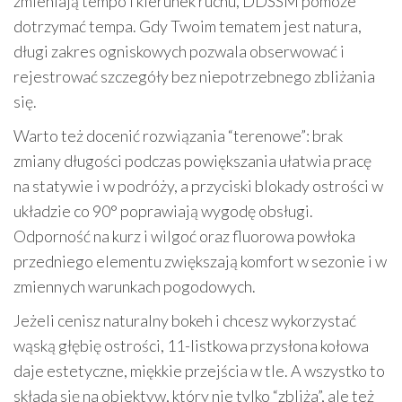
zmieniają tempo i kierunek ruchu, DDSSM pomoże
dotrzymać tempa. Gdy Twoim tematem jest natura,
długi zakres ogniskowych pozwala obserwować i
rejestrować szczegóły bez niepotrzebnego zbliżania
się.
Warto też docenić rozwiązania “terenowe”: brak
zmiany długości podczas powiększania ułatwia pracę
na statywie i w podróży, a przyciski blokady ostrości w
układzie co 90° poprawiają wygodę obsługi.
Odporność na kurz i wilgoć oraz fluorowa powłoka
przedniego elementu zwiększają komfort w sezonie i w
zmiennych warunkach pogodowych.
Jeżeli cenisz naturalny bokeh i chcesz wykorzystać
wąską głębię ostrości, 11-listkowa przysłona kołowa
daje estetyczne, miękkie przejścia w tle. A wszystko to
składa się na obiektyw, który nie tylko “zbliża”, ale też