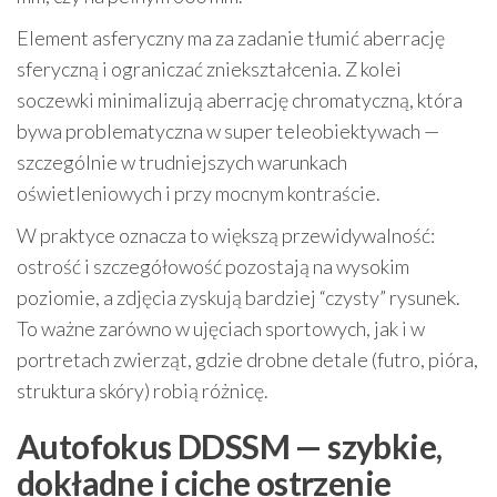
Element asferyczny ma za zadanie tłumić aberrację
sferyczną i ograniczać zniekształcenia. Z kolei
soczewki minimalizują aberrację chromatyczną, która
bywa problematyczna w super teleobiektywach —
szczególnie w trudniejszych warunkach
oświetleniowych i przy mocnym kontraście.
W praktyce oznacza to większą przewidywalność:
ostrość i szczegółowość pozostają na wysokim
poziomie, a zdjęcia zyskują bardziej “czysty” rysunek.
To ważne zarówno w ujęciach sportowych, jak i w
portretach zwierząt, gdzie drobne detale (futro, pióra,
struktura skóry) robią różnicę.
Autofokus DDSSM — szybkie,
dokładne i ciche ostrzenie