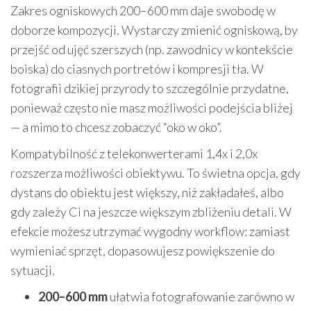
Zakres ogniskowych 200–600 mm daje swobodę w
doborze kompozycji. Wystarczy zmienić ogniskową, by
przejść od ujęć szerszych (np. zawodnicy w kontekście
boiska) do ciasnych portretów i kompresji tła. W
fotografii dzikiej przyrody to szczególnie przydatne,
ponieważ często nie masz możliwości podejścia bliżej
— a mimo to chcesz zobaczyć “oko w oko”.
Kompatybilność z telekonwerterami 1,4x i 2,0x
rozszerza możliwości obiektywu. To świetna opcja, gdy
dystans do obiektu jest większy, niż zakładałeś, albo
gdy zależy Ci na jeszcze większym zbliżeniu detali. W
efekcie możesz utrzymać wygodny workflow: zamiast
wymieniać sprzęt, dopasowujesz powiększenie do
sytuacji.
200–600 mm
ułatwia fotografowanie zarówno w