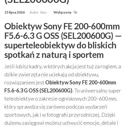
15 lipca 2026
Autor
kleo
Wyłączony
Obiektyw Sony FE 200-600mm
F5.6-6.3 G OSS (SEL200600G) —
superteleobiektyw do bliskich
spotkań z naturą i sportem
Jeśli lubisz kadry, w których akcja jest tuż za rogiem, a
dzikie zwierzęta nie uciekają od obiektywu,
rozwiązaniem jest
Obiektyw Sony FE 200-600mm
F5.6-6.3 G OSS (SEL200600G)
. To uniwersalny super
teleobiektyw o zakresie ogniskowych 200–600 mm,
który sprawdza się zarówno podczas wydarzeń
sportowych, jak i w fotografii przyrodniczej. Dzięki
dużemu zasięgowi możesz uchwycić emocje, detale i