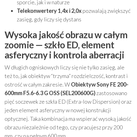
sporcie, jak i w naturze
Telekonwertery 1,4x i 2,0x
pozwalają zwiększyć
zasięg, gdy liczy się dystans
Wysoka jakość obrazu w całym
zoomie — szkło ED, element
asferyczny i kontrola aberracji
W długich ogniskowych liczy się nie tylko zasięg, ale
też to, jak obiektyw “trzyma” rozdzielczość, kontrast i
ostrość w całym zakresie. W
Obiektyw Sony FE 200-
600mm F5.6-6.3 G OSS (SEL200600G)
zastosowano
pięć soczewek ze szkła ED (Extra-low Dispersion) oraz
jeden element asferyczny w nowej konstrukcji
optycznej. Taka kombinacja ma wspierać wysoką jakość
obrazu niezależnie od tego, czy pracujesz przy 200
mm, czy na pełnym 600 mm.