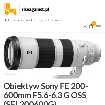
Przejdź
do
treści
Najlepsze gry w konkurencyjnych cenach
0
Obiektyw Sony FE 200-
600mm F5.6-6.3 G OSS
(SEL200600G)