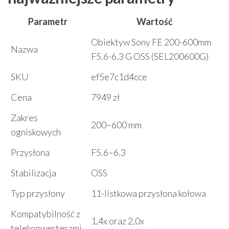
Parametr
Wartość
Obiektyw Sony FE 200-600mm
Nazwa
F5.6-6.3 G OSS (SEL200600G)
SKU
ef5e7c1d4cce
Cena
7949 zł
Zakres
200–600 mm
ogniskowych
Przysłona
F5.6–6.3
Stabilizacja
OSS
Typ przysłony
11-listkowa przysłona kołowa
Kompatybilność z
1,4x oraz 2,0x
telekonwerterami