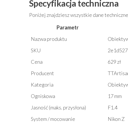
Specyfikacja techniczna
Poniżej znajdziesz wszystkie dane techniczne
Parametr
Nazwa produktu
Obiektyw
SKU
2e1d527
Cena
629 zł
Producent
TTArtisa
Kategoria
Obiekty
Ogniskowa
17 mm
Jasność (maks. przysłona)
F1.4
System / mocowanie
Nikon Z