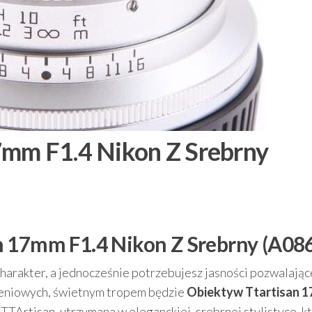
7mm F1.4 Nikon Z Srebrny
n 17mm F1.4 Nikon Z Srebrny (A08
charakter, a jednocześnie potrzebujesz jasności pozwalając
leniowych, świetnym tropem będzie
Obiektyw Ttartisan 
 TTArtisan, utrzymana w eleganckiej, srebrnej stylistyce, k