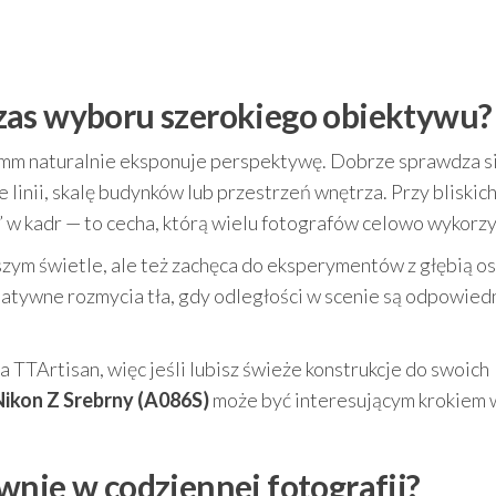
zas wyboru szerokiego obiektywu?
7 mm naturalnie eksponuje perspektywę. Dobrze sprawdza s
 linii, skalę budynków lub przestrzeń wnętrza. Przy bliskic
 w kadr — to cecha, którą wielu fotografów celowo wykorzy
zym świetle, ale też zachęca do eksperymentów z głębią os
atywne rozmycia tła, gdy odległości w scenie są odpowied
 TTArtisan, więc jeśli lubisz świeże konstrukcje do swoich
ikon Z Srebrny (A086S)
może być interesującym krokiem 
wnie w codziennej fotografii?