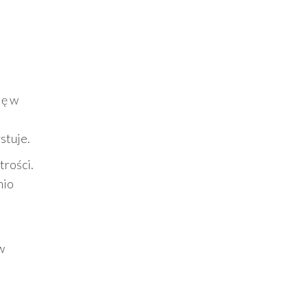
ię w
h
stuje.
trości.
nio
w