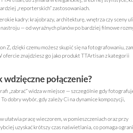
bardziej „reporterskich” zastosowaniach.
rokie kadry: krajobrazy, architekturę, wnętrza czy sceny ul
 nastroju — od wyraźnych planów po bardziej filmowe rozmy
n Z, dzięki czemu możesz skupić się na fotografowaniu, za
ofercie znajdziesz go jako produkt TTArtisan z kategorii
k wdzięczne połączenie?
rafi „zabrać” widza w miejsce — szczególnie gdy fotografuj
. To dobry wybór, gdy zależy Ci na dynamice kompozycji,
tyw ułatwia pracę wieczorem, w pomieszczeniach oraz przy
ciej uzyskać krótszy czas naświetlania, co pomaga ogran