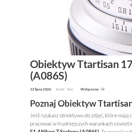
Obiektyw Ttartisan 1
(A086S)
12 lipca 2026
Autor
kleo
Wyłączony
Poznaj Obiektyw Ttartisa
Jeśli szukasz obiektywu do zdjęć, które mają 
pracować w trudniejszych warunkach oświet
F1.4 Nikon Z Srebrny (A086S)
. To nowość od