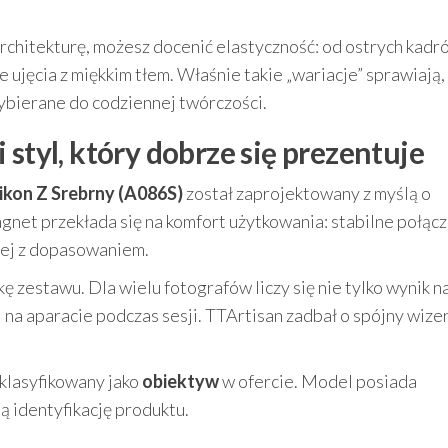
architekturę, możesz docenić elastyczność: od ostrych kadr
ujęcia z miękkim tłem. Właśnie takie „wariacje” sprawiają,
wybierane do codziennej twórczości.
 styl, który dobrze się prezentuje
ikon Z Srebrny (A086S)
został zaprojektowany z myślą o
net przekłada się na komfort użytkowania: stabilne połącz
nej z dopasowaniem.
 zestawu. Dla wielu fotografów liczy się nie tylko wynik n
i i na aparacie podczas sesji. TTArtisan zadbał o spójny wize
 klasyfikowany jako
obiektyw
w ofercie. Model posiada
ą identyfikację produktu.