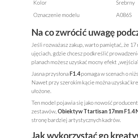
Kolor
Srebrny
Oznaczenie modelu
A086S
Na co zwrócić uwagę podc
Jeśli rozważasz zakup, warto pamiętać, że 1
ujęciach, gdzie chcesz podkreślić prowadzenie
planach możesz uzyskać mocny efekt „wejścia”
Jasna przysłona
F1.4
pomaga w scenach o niżs
Nawet przy szerokim kącie można uzyskać kre
ułożone.
Ten model pojawia się jako nowość producenta
zestawów,
Obiektyw Ttartisan 17mm F1.4 N
stronę bardziej artystycznych kadrów.
Jak wykorzystać go kreaty