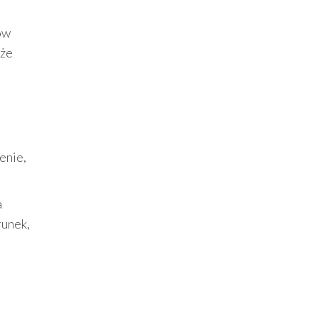
ów
 że
enie,
a
runek,