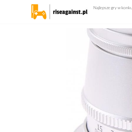
Przejdź
Najlepsze gry w konk
do
treści