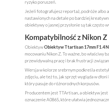
ryzyko poruszeń.
Jeżeli fotografujesz reportaż, podróże albo 
nastawionych na detale po bardziej kreatywne 
obiektywy o jasnej przysłonie są tak często 
Kompatybilność z Nikon Z i
Obiektyw
Obiektyw Ttartisan 17mm F1.4 N
mocowaniu Nikon Z. To ważne, bo właściwy bag
przewidywalną pracę i brak frustracji związa
Wersja w kolorze srebrnym podkreśla estetykę
zdjęciu, ale też to, jak sprzęt wygląda w dłon
który pasuje do różnorodnych korpusów.
Producentem jest TTArtisan, a obiektyw jest
oznaczenie A086S, które ułatwia jednoznaczn