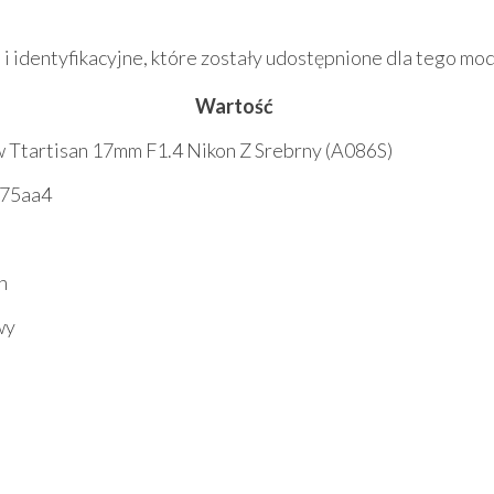
 i identyfikacyjne, które zostały udostępnione dla tego mod
Wartość
 Ttartisan 17mm F1.4 Nikon Z Srebrny (A086S)
75aa4
n
wy