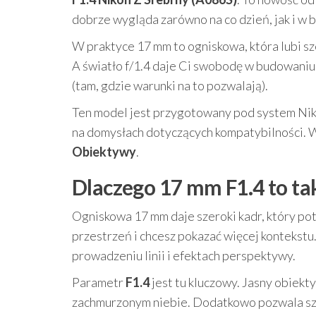
dobrze wygląda zarówno na co dzień, jak i w 
W praktyce 17 mm to ogniskowa, która lubi sze
A światło f/1.4 daje Ci swobodę w budowaniu
(tam, gdzie warunki na to pozwalają).
Ten model jest przygotowany pod system Niko
na domysłach dotyczących kompatybilności. W 
Obiektywy
.
Dlaczego 17 mm F1.4 to ta
Ogniskowa 17 mm daje szeroki kadr, który pot
przestrzeń i chcesz pokazać więcej kontekstu
prowadzeniu linii i efektach perspektywy.
Parametr
F1.4
jest tu kluczowy. Jasny obiek
zachmurzonym niebie. Dodatkowo pozwala szyb