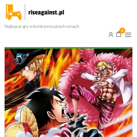
Przejdź
do
treści
Najlepsze gry w konkurencyjnych cenach
0