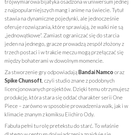
trójwymiarowa bijatyka osadzona w uniwersum jednej
z najpopularniejszych mang i anime na świecie. Tytuł
stawia na dynamiczne pojedynki, ale jednocześnie
oferuje rozwiązania, które sprawiają, że walki nie są
„jednowątkowe”. Zamiast ograniczać się do starcia
jeden na jednego, gracze prowadzą zespół złożony z
trzech postaci i w trakcie meczu mogą przełączać się
między bohaterami w dowolnym momencie.
Za stworzenie gry odpowiadają
Bandai Namco
oraz
Spike Chunsoft
, czyli studio znane z podobnych
licencjonowanych projektów. Dzięki temu otrzymujesz
produkcję, która stara się oddać charakter serii One
Piece – zarówno w sposobie prowadzenia walk, jak i w
klimacie znanym z komiksu Eiichiro Ody.
Fabuła pełni tu rolę pretekstu do starć. To właśnie
dlatego w centrum doświadczenia znajduje się