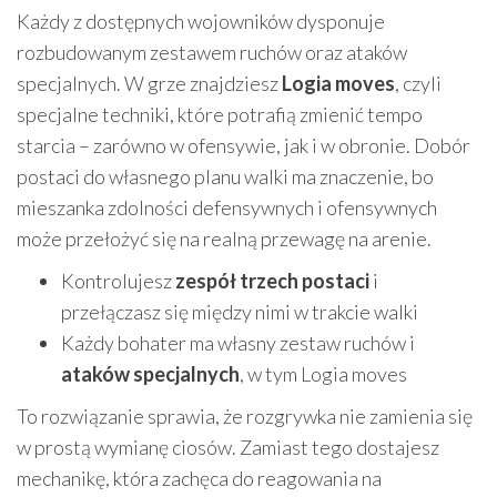
Każdy z dostępnych wojowników dysponuje
rozbudowanym zestawem ruchów oraz ataków
specjalnych. W grze znajdziesz
Logia moves
, czyli
specjalne techniki, które potrafią zmienić tempo
starcia – zarówno w ofensywie, jak i w obronie. Dobór
postaci do własnego planu walki ma znaczenie, bo
mieszanka zdolności defensywnych i ofensywnych
może przełożyć się na realną przewagę na arenie.
Kontrolujesz
zespół trzech postaci
i
przełączasz się między nimi w trakcie walki
Każdy bohater ma własny zestaw ruchów i
ataków specjalnych
, w tym Logia moves
To rozwiązanie sprawia, że rozgrywka nie zamienia się
w prostą wymianę ciosów. Zamiast tego dostajesz
mechanikę, która zachęca do reagowania na