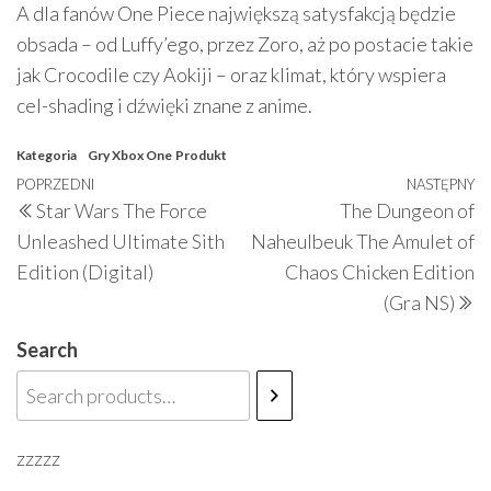
A dla fanów One Piece największą satysfakcją będzie
obsada – od Luffy’ego, przez Zoro, aż po postacie takie
jak Crocodile czy Aokiji – oraz klimat, który wspiera
cel-shading i dźwięki znane z anime.
Kategoria
Gry Xbox One
Produkt
Nawigacja
Poprzedni
POPRZEDNI
NASTĘPNY
N
Star Wars The Force
The Dungeon of
wpisu
wpis
w
Unleashed Ultimate Sith
Naheulbeuk The Amulet of
Edition (Digital)
Chaos Chicken Edition
(Gra NS)
Search
zzzzz