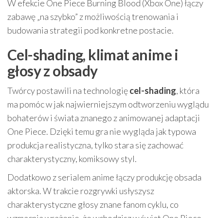
W efekcie One Piece Burning Blood (Xbox One) łączy
zabawę „na szybko” z możliwością trenowania i
budowania strategii pod konkretne postacie.
Cel-shading, klimat anime i
głosy z obsady
Twórcy postawili na technologię
cel-shading
, która
ma pomóc w jak najwierniejszym odtworzeniu wyglądu
bohaterów i świata znanego z animowanej adaptacji
One Piece. Dzięki temu gra nie wygląda jak typowa
produkcja realistyczna, tylko stara się zachować
charakterystyczny, komiksowy styl.
Dodatkowo z serialem anime łączy produkcję obsada
aktorska. W trakcie rozgrywki usłyszysz
charakterystyczne głosy znane fanom cyklu, co
wzmacnia wrażenie, że wchodzisz w świat One Piece