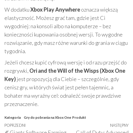
W dodatku
Xbox Play Anywhere
oznacza większą
elastyczność. Możesz grać tam, gdzie jest Ci
wygodniej: na konsoli albo na komputerze – bez
konieczności kupowania osobnej wersji. To wygodne
rozwiązanie, gdy masz różne warunki do grania w ciągu
tygodnia.
Jeżeli chcesz kupić cyfrową wersję i od razu przejść do
rozgrywki,
Ori and the Will of the Wisps (Xbox One
Key)
jest propozycją dla Ciebie – szczególnie, gdy
cenisz gry, w których świat jest pełen tajemnic, a
bohater ma wyraźny cel: odnaleźć swoje prawdziwe
przeznaczenie.
Kategoria
Gry do pobrania na Xbox One
Produkt
Nawigacja
Poprzedni
POPRZEDNI
NASTĘPNY
N
Giants Software Farming
Call of Duty: Advanced