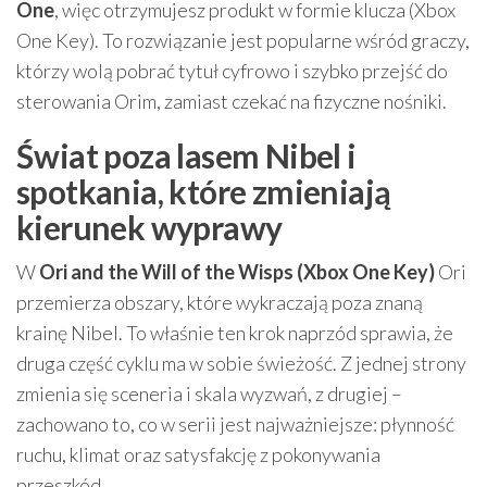
One
, więc otrzymujesz produkt w formie klucza (Xbox
One Key). To rozwiązanie jest popularne wśród graczy,
którzy wolą pobrać tytuł cyfrowo i szybko przejść do
sterowania Orim, zamiast czekać na fizyczne nośniki.
Świat poza lasem Nibel i
spotkania, które zmieniają
kierunek wyprawy
W
Ori and the Will of the Wisps (Xbox One Key)
Ori
przemierza obszary, które wykraczają poza znaną
krainę Nibel. To właśnie ten krok naprzód sprawia, że
druga część cyklu ma w sobie świeżość. Z jednej strony
zmienia się sceneria i skala wyzwań, z drugiej –
zachowano to, co w serii jest najważniejsze: płynność
ruchu, klimat oraz satysfakcję z pokonywania
przeszkód.