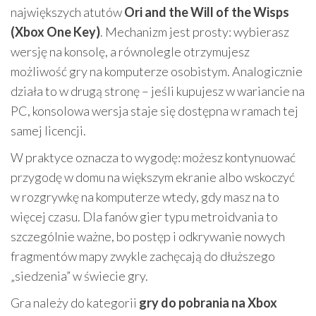
największych atutów
Ori and the Will of the Wisps
(Xbox One Key)
. Mechanizm jest prosty: wybierasz
wersję na konsolę, a równolegle otrzymujesz
możliwość gry na komputerze osobistym. Analogicznie
działa to w drugą stronę – jeśli kupujesz w wariancie na
PC, konsolowa wersja staje się dostępna w ramach tej
samej licencji.
W praktyce oznacza to wygodę: możesz kontynuować
przygodę w domu na większym ekranie albo wskoczyć
w rozgrywkę na komputerze wtedy, gdy masz na to
więcej czasu. Dla fanów gier typu metroidvania to
szczególnie ważne, bo postęp i odkrywanie nowych
fragmentów mapy zwykle zachęcają do dłuższego
„siedzenia” w świecie gry.
Gra należy do kategorii
gry do pobrania na Xbox