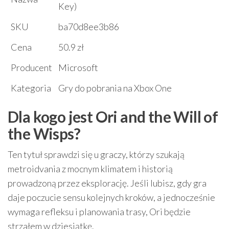
Key)
SKU
ba70d8ee3b86
Cena
50.9 zł
Producent
Microsoft
Kategoria
Gry do pobrania na Xbox One
Dla kogo jest Ori and the Will of
the Wisps?
Ten tytuł sprawdzi się u graczy, którzy szukają
metroidvania z mocnym klimatem i historią
prowadzoną przez eksplorację. Jeśli lubisz, gdy gra
daje poczucie sensu kolejnych kroków, a jednocześnie
wymaga refleksu i planowania trasy, Ori będzie
strzałem w dziesiątkę.