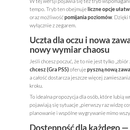
W tej wersji pojawia się też tryb wspomagan
tempo. Tryb ten obejmuje
liczne opcje ułatw
oraz możliwość
pomijania poziomów
. Dzięki
wyłącznie z zegarem.
Uczta dla oczu i nowa zaw
nowy wymiar chaosu
Jeśli chcesz poczuć, że to nie jest tylko „zbi
chcesz (Gra PS5)
oferuje
pyszną nową zawa
a całość dostarcza jeszcze więcej zamieszani
kroku.
To idealna propozycja dla osób, które lubią w
pojawiają się sytuacje „pierwszy raz widzę co
planowanie i wspólne wygrywanie mimo wszy
Dostępność dla każdego — s