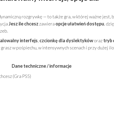
ynamiczną rozgrywkę — to także gra, w której ważne jest, b
dycja
Jesz ile chcesz
zawiera
opcje ułatwień dostępu
, dzię
rzeb.
alowalny interfejs
,
czcionkę dla dyslektyków
oraz
tryb 
 grasz w pośpiechu, w intensywnych scenach i przy dużej ilo
Dane techniczne / informacje
chcesz (Gra PS5)