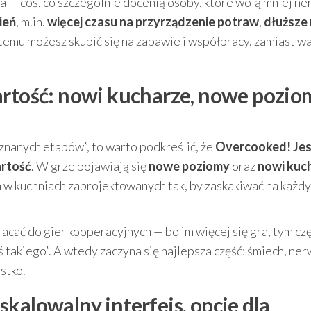
ia — coś, co szczególnie docenią osoby, które wolą mniej 
ień
, m.in.
więcej czasu na przyrządzenie potraw
,
dłuższe
 temu możesz skupić się na zabawie i współpracy, zamiast w
artość: nowi kucharze, nowe pozio
ór znanych etapów”, to warto podkreślić, że
Overcooked! Jesz
rtość
. W grze pojawiają się
nowe poziomy
oraz
nowi kuc
a w kuchniach zaprojektowanych tak, by zaskakiwać na każd
racać do gier kooperacyjnych — bo im więcej się gra, tym cz
ś takiego”. A wtedy zaczyna się najlepsza część: śmiech, n
stko.
kalowalny interfejs, opcje dla