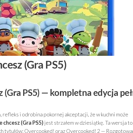
hcesz (Gra PS5)
z (Gra PS5) — kompletna edycja pe
a, refleks i odrobina pokornej akceptacji, że w kuchni może
e chcesz (Gra PS5)
jest strzałem w dziesiątkę. Ta wersja to
ch tytułów: Overcooked! oraz Overcooked! 2 — Rozgotowan