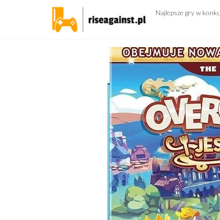
Przejdź
Najlepsze gry w konk
do
treści