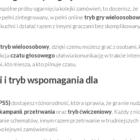
spólne próby ogarnięcia kolejki zamówień, to docenisz, że
 pełni zintegrowany, w pełni online
tryb gry wieloosobow
 kuchni i działać razem z innymi graczami bez skomplikowan
 tryb wieloosobowy
, dzięki czemu możesz grać z osobami, 
nkcja
czatu głosowego
ułatwia komunikację w trakcie inte
, kto miesza, a kto pilnuje czasu.
i i tryb wspomagania dla
PS5)
dostajesz różnorodność, która sprawia, że gra nie nudz
kampanii
,
przetrwania
oraz
tryb ćwiczeniowy
. Każdy z ni
owanie schematów, innym razem przetrwanie w trudniejszych
 kolejnymi zamówieniami.