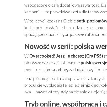
wzbogacone o całą dodatkową zawartość. Dzięk
kampanii — to prawdziwa uczta dla fanów wsp
W tej edycji czeka na Ciebie
setki poziomó
kuchniach. To właśnie tam rodzą się te momen
spadające składniki i gorączkowe ratowanie s
Nowość w serii: polska we
W
Overcooked! Jesz ile chcesz (Gra PS5)
zn
pierwsza część serii otrzymuje
polską wersję
pełni rozumieć przebieg zadań, dialogi i kon
Dużą różnicę robi także oprawa. Gra korzysta
produkcje wyglądają teraz lepiej niż kiedykol
oka — nawet wtedy, gdy na ekranie dzieje się 
Tryb online, współpraca i 