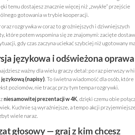
i temu dostajesz znacznie więcej niż „zwykłe” przejście
ólnego gotowania w trybie kooperacji.
w
oraz rozgrywka w coraz to groźniejszych i dziwniejszych
ty, które potem wspomina się ze znajomymi: zacięte dostaw
ytuacji, gdy czas zaczyna uciekać szybciej niż ugotowany m
rsja językowa i odświeżona oprawa
ajdziesz ważny dla wielu graczy detal: po raz pierwszy w hi
 językową (napisy)
. To świetna wiadomość dla osób, które
tekst poziomów, nie tracąc przy tym tempa rozgrywki.
 z
niesamowitej prezentacji w 4K
, dzięki czemu obie połą
wiek. Kuchnie są wyraźniejsze, a tempo akcji przyjemniejsze
zbyt wiele naraz.
czat głosowy — graj z kim chcesz