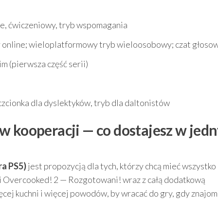
e, ćwiczeniowy, tryb wspomagania
 online; wieloplatformowy tryb wieloosobowy; czat głoso
m (pierwsza część serii)
czcionka dla dyslektyków, tryb dla daltonistów
w kooperacji — co dostajesz w jed
ra PS5)
jest propozycją dla tych, którzy chcą mieć wszystko
i Overcooked! 2 — Rozgotowani! wraz z całą dodatkową
cej kuchni i więcej powodów, by wracać do gry, gdy znajom