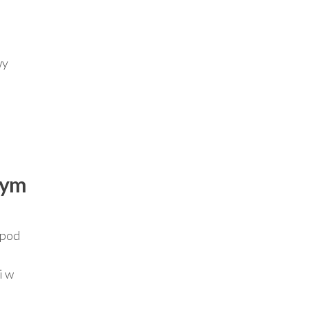
wy
nym
 pod
i w