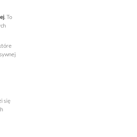
ej
. To
ych
które
nsywnej
i się
ch