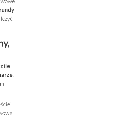
nerwowe
 rundy
alczyć
my,
 ile
harze
,
ym
ęściej
erwowe