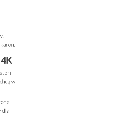
y,
akaron.
 4K
storii
 chcą w
czone
 dla