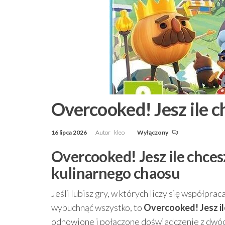
Overcooked! Jesz ile c
16 lipca 2026
Autor
kleo
Wyłączony
Overcooked! Jesz ile chces
kulinarnego chaosu
Jeśli lubisz gry, w których liczy się współprac
wybuchnąć wszystko, to
Overcooked! Jesz il
odnowione i połączone doświadczenie z dwó