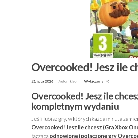
Overcooked! Jesz ile c
21 lipca 2026
Autor
kleo
Wyłączony
Overcooked! Jesz ile chces
kompletnym wydaniu
Jeśli lubisz gry, w których każda minuta zam
Overcooked! Jesz ile chcesz (Gra Xbox On
łącząca
odnowione i połączone gry Overco