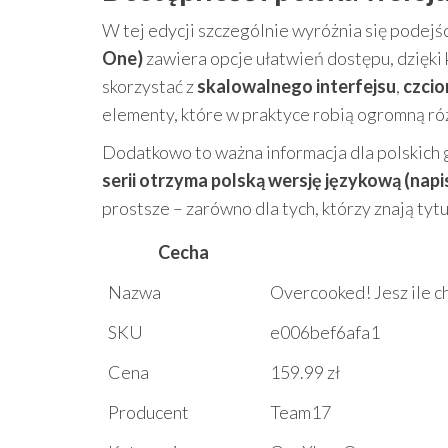
W tej edycji szczególnie wyróżnia się podejś
One)
zawiera opcje ułatwień dostępu, dzięki
skorzystać z
skalowalnego interfejsu
,
czcio
elementy, które w praktyce robią ogromną ró
Dodatkowo to ważna informacja dla polskich g
serii otrzyma polską wersję językową (napi
prostsze – zarówno dla tych, którzy znają tytuł
Cecha
Nazwa
Overcooked! Jesz ile c
SKU
e006bef6afa1
Cena
159.99 zł
Producent
Team17