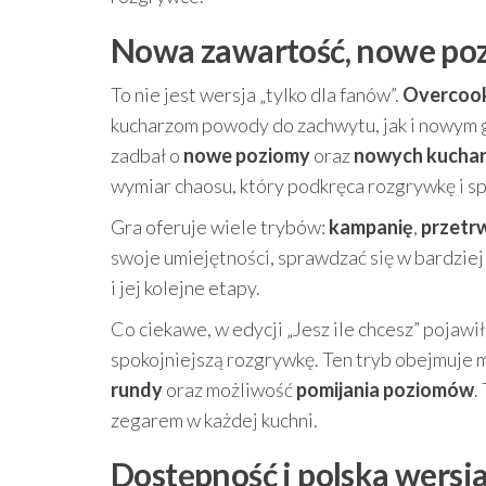
Nowa zawartość, nowe pozi
To nie jest wersja „tylko dla fanów”.
Overcooke
kucharzom powody do zachwytu, jak i nowym g
zadbał o
nowe poziomy
oraz
nowych kucha
wymiar chaosu, który podkręca rozgrywkę i sp
Gra oferuje wiele trybów:
kampanię
,
przetr
swoje umiejętności, sprawdzać się w bardziej
i jej kolejne etapy.
Co ciekawe, w edycji „Jesz ile chcesz” pojawił
spokojniejszą rozgrywkę. Ten tryb obejmuje 
rundy
oraz możliwość
pomijania poziomów
.
zegarem w każdej kuchni.
Dostępność i polska wersja