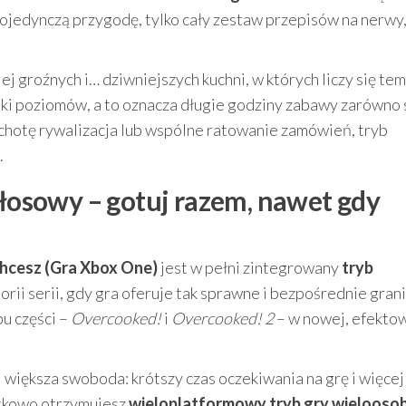
ojedynczą przygodę, tylko cały zestaw przepisów na nerwy
j groźnych i… dziwniejszych kuchni, w których liczy się te
etki poziomów, a to oznacza długie godziny zabawy zarówno 
 ochotę rywalizacja lub wspólne ratowanie zamówień, tryb
.
głosowy – gotuj razem, nawet gdy
chcesz (Gra Xbox One)
jest w pełni zintegrowany
tryb
torii serii, gdy gra oferuje tak sprawne i bezpośrednie gran
bu części –
Overcooked!
i
Overcooked! 2
– w nowej, efekto
większa swoboda: krótszy czas oczekiwania na grę i więcej
atkowo otrzymujesz
wieloplatformowy tryb gry wielooso