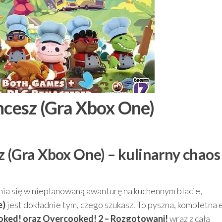
hcesz (Gra Xbox One)
z (Gra Xbox One) – kulinarny chaos
ienia się w nieplanowaną awanturę na kuchennym blacie,
e)
jest dokładnie tym, czego szukasz. To pyszna, kompletna 
oked! oraz Overcooked! 2 – Rozgotowani!
wraz z całą