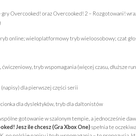
 gry Overcooked! oraz Overcooked! 2 – Rozgotowani! wra
ą
tryb online; wieloplatformowy tryb wieloosobowy; czat gł
 ćwiczeniowy, tryb wspomagania (więcej czasu, dłuższe run
(napisy) dla pierwszej części serii
zcionka dla dyslektyków, tryb dla daltonistów
k wspólne gotowanie w szalonym tempie, a jednocześnie daw
ked! Jesz ile chcesz (Gra Xbox One)
spełnia te oczekiwa
, po polskie napisy i tryb wspomagania – to propozycja, k