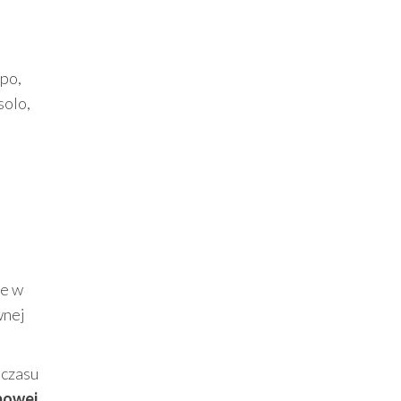
,
mpo,
solo,
ie w
wnej
 czasu
bowej
,