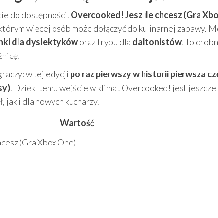
cie do dostępności.
Overcooked! Jesz ile chcesz (Gra Xb
 którym więcej osób może dołączyć do kulinarnej zabawy. 
nki dla dyslektyków
oraz trybu dla
daltonistów
. To drob
żnicę.
raczy: w tej edycji
po raz pierwszy w historii pierwsza cz
sy)
. Dzięki temu wejście w klimat Overcooked! jest jeszcze
, jak i dla nowych kucharzy.
Wartość
hcesz (Gra Xbox One)