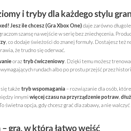
omy i tryby dla każdego stylu gra
d! Jesz ile chcesz (Gra Xbox One)
daje zarówno długol
raczom szansę na wejście w serię bez zniechęcenia. Produ
rzy
, co dodaje świeżości do znanej formuły. Dostajesz też 
rawia, że trudno się oderwać.
wanie
oraz
tryb ćwiczeniowy
. Dzięki temu możesz trenowa
 wymagających rundach albo po prostu przejść przez histori
 się także
tryb wspomagania
– rozwiązanie dla osób, któr
między innymi
więcej czasu na przyrządzenie potraw
,
dłu
 To świetna opcja, gdy chcesz grać dla zabawy, a nie walczyć 
 – gra, w którą łatwo wejść