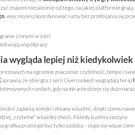
yć znajomi niezależnie od tego, na jakiej platformie grają.
go
, więc możesz koordynować ruchy bez przebijania się prz
granie z innymi w sieci
łatwiają współpracę
ia wygląda lepiej niż kiedykolwiek
imprezowych ma ogromne znaczenie: czytelność, tempo i świ
K
sprawia, że obie gry z serii Overcooked! wyglądają teraz
intensywnych rundach, gdy na ekranie dzieje się dużo naraz,
edzić zadania, kolejki i zmiany w kuchni, dzięki czemu nawe
ziej „czytelne” w każdej chwili. A kiedy kuchnia zaczyna
a grafika przestaje być tylko ozdobą – staje się wsparciem