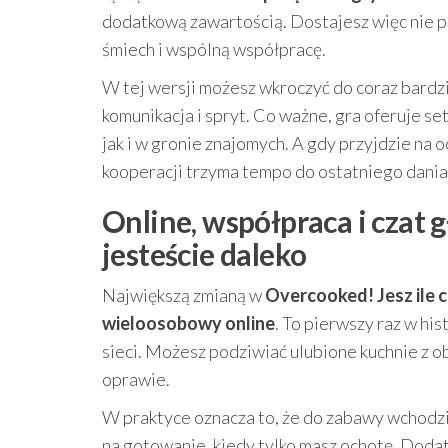
dodatkową zawartością. Dostajesz więc nie p
śmiech i wspólną współpracę.
W tej wersji możesz wkroczyć do coraz bardzie
komunikacja i spryt. Co ważne, gra oferuje s
jak i w gronie znajomych. A gdy przyjdzie na
kooperacji trzyma tempo do ostatniego dania
Online, współpraca i czat 
jesteście daleko
Największą zmianą w
Overcooked! Jesz ile 
wieloosobowy online
. To pierwszy raz w his
sieci. Możesz podziwiać ulubione kuchnie z o
oprawie.
W praktyce oznacza to, że do zabawy wchodzi 
na gotowanie, kiedy tylko masz ochotę. Dod