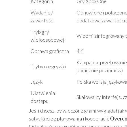
Kategoria
Gry Xbox One
Wydanie /
Odnowione i połączone
zawartość
dodatkową zawartości
Tryb gry
W pełni zintegrowany 
wieloosobowej
Oprawa graficzna
4K
Kampania, przetrwanie,
Tryby rozgrywki
pomijanie poziomów)
Język
Polska wersja językowa 
Ułatwienia
Skalowalny interfejs, c
dostępu
Jeśli chcesz, by wieczór z grami wyglądał ja
satysfakcję z planowania i kooperacji,
Overcoo
Od online’owej współpracy, przez oprawę w 4K