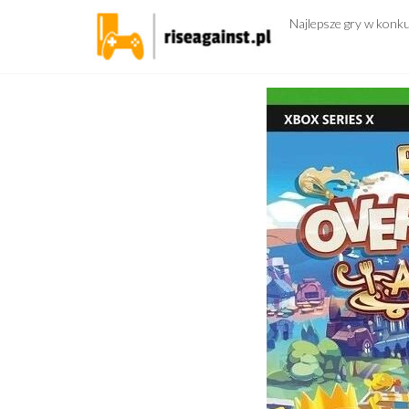
Przejdź
Najlepsze gry w konk
do
treści