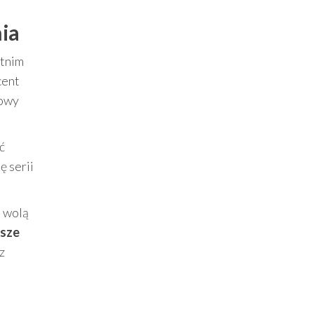
nia
etnim
cent
nowy
ć
ę serii
e wolą
ższe
z