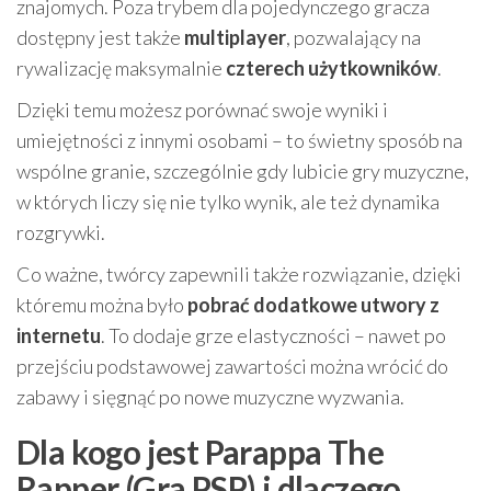
znajomych. Poza trybem dla pojedynczego gracza
dostępny jest także
multiplayer
, pozwalający na
rywalizację maksymalnie
czterech użytkowników
.
Dzięki temu możesz porównać swoje wyniki i
umiejętności z innymi osobami – to świetny sposób na
wspólne granie, szczególnie gdy lubicie gry muzyczne,
w których liczy się nie tylko wynik, ale też dynamika
rozgrywki.
Co ważne, twórcy zapewnili także rozwiązanie, dzięki
któremu można było
pobrać dodatkowe utwory z
internetu
. To dodaje grze elastyczności – nawet po
przejściu podstawowej zawartości można wrócić do
zabawy i sięgnąć po nowe muzyczne wyzwania.
Dla kogo jest Parappa The
Rapper (Gra PSP) i dlaczego