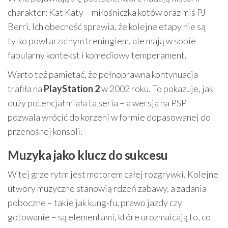
charakter: Kat Katy – miłośniczka kotów oraz miś PJ
Berri. Ich obecność sprawia, że kolejne etapy nie są
tylko powtarzalnym treningiem, ale mają w sobie
fabularny kontekst i komediowy temperament.
Warto też pamiętać, że pełnoprawna kontynuacja
trafiła na
PlayStation 2
w 2002 roku. To pokazuje, jak
duży potencjał miała ta seria – a wersja na PSP
pozwala wrócić do korzeni w formie dopasowanej do
przenośnej konsoli.
Muzyka jako klucz do sukcesu
W tej grze rytm jest motorem całej rozgrywki. Kolejne
utwory muzyczne stanowią rdzeń zabawy, a zadania
poboczne – takie jak kung-fu, prawo jazdy czy
gotowanie – są elementami, które urozmaicają to, co