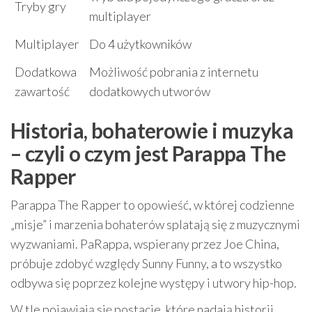
Tryby gry
multiplayer
Multiplayer
Do 4 użytkowników
Dodatkowa
Możliwość pobrania z internetu
zawartość
dodatkowych utworów
Historia, bohaterowie i muzyka
– czyli o czym jest Parappa The
Rapper
Parappa The Rapper to opowieść, w której codzienne
„misje” i marzenia bohaterów splatają się z muzycznymi
wyzwaniami. PaRappa, wspierany przez Joe China,
próbuje zdobyć względy Sunny Funny, a to wszystko
odbywa się poprzez kolejne występy i utwory hip-hop.
W tle pojawiają się postacie, które nadają historii