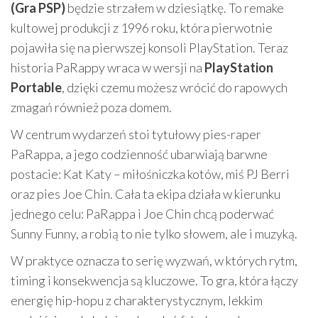
(Gra PSP)
będzie strzałem w dziesiątkę. To remake
kultowej produkcji z 1996 roku, która pierwotnie
pojawiła się na pierwszej konsoli PlayStation. Teraz
historia PaRappy wraca w wersji na
PlayStation
Portable
, dzięki czemu możesz wrócić do rapowych
zmagań również poza domem.
W centrum wydarzeń stoi tytułowy pies-raper
PaRappa, a jego codzienność ubarwiają barwne
postacie: Kat Katy – miłośniczka kotów, miś PJ Berri
oraz pies Joe Chin. Cała ta ekipa działa w kierunku
jednego celu: PaRappa i Joe Chin chcą poderwać
Sunny Funny, a robią to nie tylko słowem, ale i muzyką.
W praktyce oznacza to serię wyzwań, w których rytm,
timing i konsekwencja są kluczowe. To gra, która łączy
energię hip-hopu z charakterystycznym, lekkim