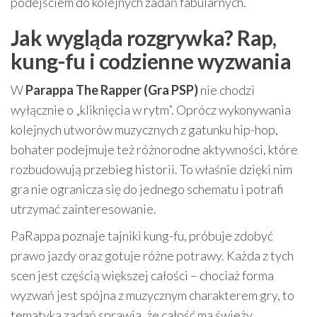
podejściem do kolejnych zadań fabularnych.
Jak wygląda rozgrywka? Rap,
kung-fu i codzienne wyzwania
W
Parappa The Rapper (Gra PSP)
nie chodzi
wyłącznie o „kliknięcia w rytm”. Oprócz wykonywania
kolejnych utworów muzycznych z gatunku hip-hop,
bohater podejmuje też różnorodne aktywności, które
rozbudowują przebieg historii. To właśnie dzięki nim
gra nie ogranicza się do jednego schematu i potrafi
utrzymać zainteresowanie.
PaRappa poznaje tajniki kung-fu, próbuje zdobyć
prawo jazdy oraz gotuje różne potrawy. Każda z tych
scen jest częścią większej całości – chociaż forma
wyzwań jest spójna z muzycznym charakterem gry, to
tematyka zadań sprawia, że całość ma świeży,