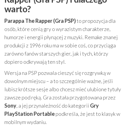
warto?
Parappa The Rapper (Gra PSP)
to propozycja dla
osób, które cenią gry o wyrazistym charakterze,
humorze i energii płynącej z muzyki. Remake znanej
produkcji z 1996 roku ma w sobie coś, co przyciąga
zarówno fanów starszych gier, jak i tych, którzy
dopiero odkrywają ten styl.
Wersja na PSP pozwala cieszyć się rozgrywką w
dowolnym miejscu – a to szczególnie ważne, jeśli
lubisz krótsze sesje albo chcesz mieć ulubione tytuły
zawsze pod ręką. Gra została przygotowana przez
Sony
, a jej przynależność do kategorii
Gry
PlayStation Portable
podkreśla, że jest to klasyk w
mobilnym wydaniu.