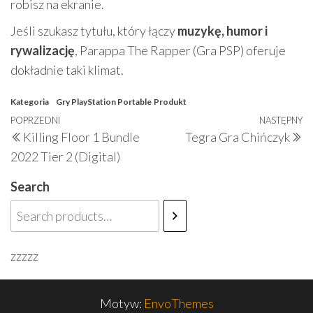
robisz na ekranie.
Jeśli szukasz tytułu, który łączy
muzykę, humor i
rywalizację
, Parappa The Rapper (Gra PSP) oferuje
dokładnie taki klimat.
Kategoria
Gry PlayStation Portable
Produkt
Nawigacja
Poprzedni
POPRZEDNI
NASTĘPNY
N
Killing Floor 1 Bundle
Tegra Gra Chińczyk
wpisu
wpis
w
2022 Tier 2 (Digital)
Search
zzzzz
Motyw:
EnvoThemes