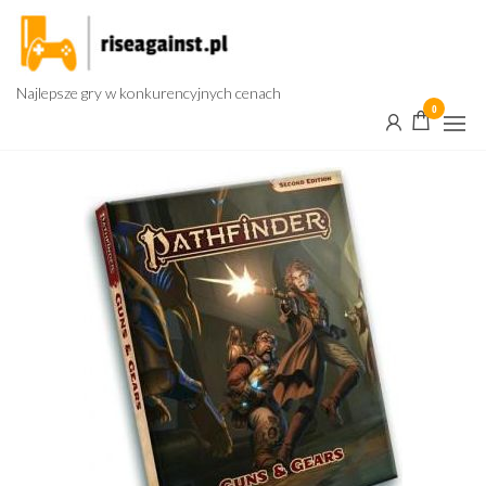
Przejdź
do
treści
Najlepsze gry w konkurencyjnych cenach
0