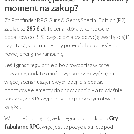
moment na zakup?
Za Pathfinder RPG Guns & Gears Special Edition (P2)
zapłacisz
285.6 zł
. To cena, która w kontekście
dodatków do RPG często oznacza pozycję „wartą sesji”,
czyli taką, która ma realny potencjał do wniesienia
nowej energii w kampanię.
Jeśli grasz regularnie albo prowadzisz własne
przygody, dodatek może szybko przełożyć się na
więcej scenariuszy, nowych opcji dla postaci i
dodatkowe elementy do opowiadania – a to właśnie
sprawia, że RPG żyje długo po pierwszym otwarciu
książki.
Warto też pamiętać, że kategoria produktu to
Gry
fabularne RPG
, więc jest to pozycja stricte pod