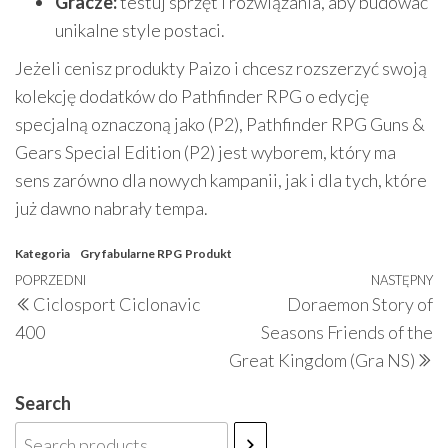
Gracze:
testuj sprzęt i rozwiązania, aby budować
unikalne style postaci.
Jeżeli cenisz produkty Paizo i chcesz rozszerzyć swoją
kolekcję dodatków do Pathfinder RPG o edycję
specjalną oznaczoną jako (P2), Pathfinder RPG Guns &
Gears Special Edition (P2) jest wyborem, który ma
sens zarówno dla nowych kampanii, jak i dla tych, które
już dawno nabrały tempa.
Kategoria
Gry fabularne RPG
Produkt
Nawigacja
Poprzedni
POPRZEDNI
NASTĘPNY
N
Ciclosport Ciclonavic
Doraemon Story of
wpisu
wpis
w
400
Seasons Friends of the
Great Kingdom (Gra NS)
Search