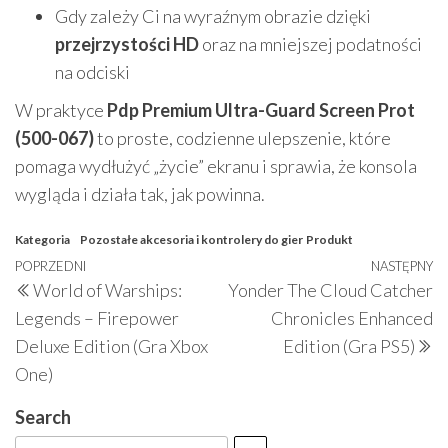
Gdy zależy Ci na wyraźnym obrazie dzięki
przejrzystości HD
oraz na mniejszej podatności
na odciski
W praktyce
Pdp Premium Ultra-Guard Screen Prot
(500-067)
to proste, codzienne ulepszenie, które
pomaga wydłużyć „życie” ekranu i sprawia, że konsola
wygląda i działa tak, jak powinna.
Kategoria
Pozostałe akcesoria i kontrolery do gier
Produkt
Nawigacja
Poprzedni
POPRZEDNI
NASTĘPNY
N
World of Warships:
Yonder The Cloud Catcher
wpisu
wpis
w
Legends – Firepower
Chronicles Enhanced
Deluxe Edition (Gra Xbox
Edition (Gra PS5)
One)
Search