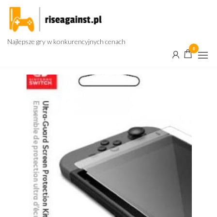
Przejdź
do
treści
Najlepsze gry w konkurencyjnych cenach
0