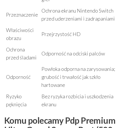
Ochrona ekranu Nintendo Switch
Przeznaczenie
przed uderzeniami i zadrapaniami
Właściwości
Przejrzystość HD
obrazu
Ochrona
Odporność na odciski palców
przed śladami
Powłoka odporna na zarysowania;
Odporność
grubość i trwałość jak szkło
hartowane
Ryzyko
Bez ryzyka rozbicia i uszkodzenia
pęknięcia
ekranu
Komu polecamy Pdp Premium